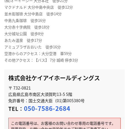
(株)オーイーシー 大分本社 徒歩21分
マクドナルド 大分中島中央店 徒歩12分
並木街珈琲 大分中島店 徒歩14分
中島九条珈琲 徒歩16分
大分赤十字病院 徒歩18分
大分城址公園 徒歩8分
あたみ温泉 徒歩17分
アミュプラザおおいた 徒歩16分
空港からのアクセス：大分空港 車59分
その他アクセス：【バス】 7分 城崎 停歩3分
株式会社ケイアイホールディングス
〒 732-0821
広島県広島市南区大須賀町13-5 5階
免許番号：国土交通大臣（01)第005380号
050-7586-2684
TEL：
この電話番号は、お客様のお問い合わせ専用の電話番号です。
営業目的、お問い合わせ目的外でのご利用はご遠慮下さい。