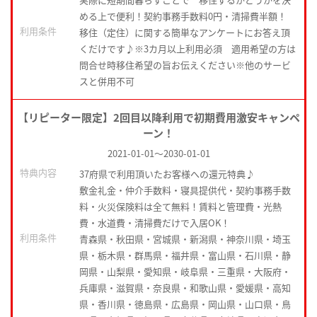
める上で便利！契約事務手数料0円・清掃費半額！
利用条件
移住（定住）に関する簡単なアンケートにお答え頂
くだけです♪※3カ月以上利用必須 適用希望の方は
問合せ時移住希望の旨お伝えください※他のサービ
スと併用不可
【リピーター限定】2回目以降利用で初期費用激安キャンペ
ーン！
2021-01-01
～
2030-01-01
特典内容
37府県で利用頂いたお客様への還元特典♪
敷金礼金・仲介手数料・寝具提供代・契約事務手数
料・火災保険料は全て無料！賃料と管理費・光熱
費・水道費・清掃費だけで入居OK！
利用条件
青森県・秋田県・宮城県・新潟県・神奈川県・埼玉
県・栃木県・群馬県・福井県・富山県・石川県・静
岡県・山梨県・愛知県・岐阜県・三重県・大阪府・
兵庫県・滋賀県・奈良県・和歌山県・愛媛県・高知
県・香川県・徳島県・広島県・岡山県・山口県・鳥