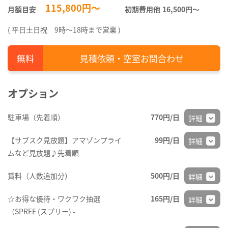
115,800円～
月額目安
初期費用他
16,500円〜
( 平日土日祝 9時～18時まで営業 )
見積依頼・空室お問合わせ
オプション
駐車場（先着順）
770円/日
詳細
【サブスク見放題】アマゾンプライ
99円/日
詳細
ムなど見放題♪先着順
賃料（人数追加分）
500円/日
詳細
☆お得な優待・ワクワク抽選
165円/日
詳細
（SPREE (スプリー) -