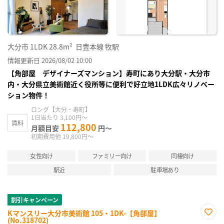
り登
録
大分市
1LDK
28.8m²
日豊本線 牧駅
情報更新日 2026/08/02 10:00
【角部屋 デザイナーズマンション】寿町にあり大分駅・大分市
内・大分県立美術館近く役所等に便利で好立地1LDK広々リノベー
ション物件！
ロング【大分・寿町】
1日当たり 3,100円～
賃料
112,800
月額目安
円～
初期費用他 19,800円～
女性向け
ファミリー向け
同棲向け
駅近
駐車場あり
割引キャンペーン
Kマンスリー大分市美術館 105・1DK-【角部屋】
(No.318702)
お気