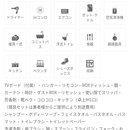
ポット･ケ
ドライヤー
IHコンロ
エアコン
空気清浄機
トル
ユニットバ
寝具一式
洋式トイレ
食器
調理器具
ス
シューズボ
キッチン
ベランダ
収納
ックス
TVボード（付属）・ハンガー・リモコン・BOXティッシュ・鏡・
カーテン・時計・ダストBOX・リセッシュ・使い捨てスリッパ・
芳香剤・靴ベラ・コロコロ・キッチン（卓上IH1口）
（寝具セットは業者様からご提供により別途費用）
シャンプー・ボディーソープ・フェイスタオル・バスタオル・バス
マット・トイレブラシ・トイレットペーパー
洗濯洗剤・歯ブラシ・ 鍋・スプーン・フライパン・フォーク・お