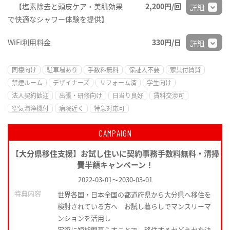
【塩素除去と頭皮ケア・美肌効果
2,200円/回
詳細
で快適なシャワー体験を提供】
WiFi利用料金
330円/日
詳細
同棲向け
駐車場あり
手数料無料
保証人不要
家具付賃貸
禁煙ルーム
デザイナーズ
リフォーム済
学生向け
法人契約歓迎
出張・研修向け
日当り良好
賃料交渉可
空気清浄機付
病院近く
特急対応可
CAMPAIGN
【大分県移住支援】お試し住いに契約事務手数料無料・清掃
費半額キャンペーン！
2022-03-01
～
2030-03-01
特典内容
世界各国・日本全国の都道府県から大分県へ移住を
検討されている方へ お試し暮らしでマンスリーマ
ンションを活用し
実際に短期間暮らすことで 移住するかどうかを決