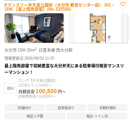
Kマンスリー弁天島公園前（大分市 教育センター前） 301・
1DK-【最上階角部屋】(No.335506)
お気
に入
り登
録
大分市
1DK
30m²
日豊本線 西大分駅
情報更新日 2026/08/02 11:35
最上階角部屋で収納豊富な大分弁天にある駐車場付格安マンスリ
ーマンション！
ロング【弁天島公園前】
1日当たり 2,700円～
賃料
100,800
月額目安
円～
初期費用他 19,800円～
同棲向け
駐車場あり
手数料無料
保証人不要
風呂･トイレ別