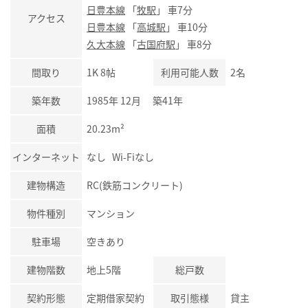
日豊本線
「
牧駅
」 車7分
アクセス
日豊本線
「
高城駅
」 車10分
久大本線
「
古国府駅
」 車8分
間取り
1K 8帖
利用可能人数
2名
築年数
1985年 12月 築41年
面積
20.23m²
インターネット
なし Wi-Fiなし
建物構造
RC(鉄筋コンクリート)
物件種別
マンション
駐車場
空きあり
建物階数
地上5階
総戸数
契約形態
定期借家契約
取引態様
貸主