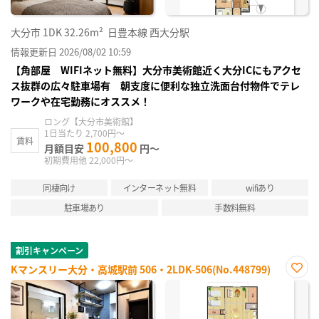
大分市
1DK
32.26m²
日豊本線 西大分駅
情報更新日 2026/08/02 10:59
【角部屋 WIFIネット無料】大分市美術館近く大分ICにもアクセ
ス抜群の広々駐車場有 朝支度に便利な独立洗面台付物件でテレ
ワークや在宅勤務にオススメ！
ロング【大分市美術館】
1日当たり 2,700円～
賃料
100,800
月額目安
円～
初期費用他 22,000円～
同棲向け
インターネット無料
wifiあり
駐車場あり
手数料無料
割引キャンペーン
Kマンスリー大分・高城駅前 506・2LDK-506(No.448799)
お気
に入
り登
録