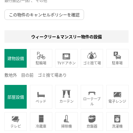
銀行振込(一括) 、 その他
この物件のキャンセルポリシーを確認
ウィークリー＆マンスリー物件の設備
建物設備
駐輪場
TVドアホン
ゴミ捨て場
駐車場
敷地外 目の前 ゴミ捨て場あり
部屋設備
ローテーブ
ベッド
カーテン
電子レンジ
ル
テレビ
冷蔵庫
掃除機
炊飯器
洗濯機