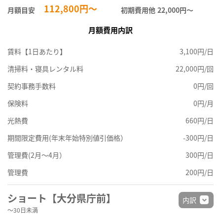
112,800円～
月額目安
初期費用他
22,000円〜
月額費用内訳
賃料【1日あたり】
3,100円/日
清掃料・寝具レンタル料
22,000円/回
契約事務手数料
0円/回
保険料
0円/月
光熱費
660円/日
期間限定費用(年末年始特別値引価格）
-300円/日
管理費(2月～4月）
300円/日
管理費
200円/日
ショート【大分県庁前】
内訳
～30日未満