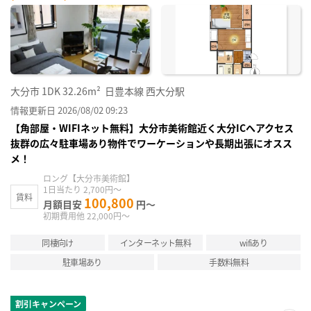
に入
り登
録
大分市
1DK
32.26m²
日豊本線 西大分駅
情報更新日 2026/08/02 09:23
【角部屋・WIFIネット無料】大分市美術館近く大分ICへアクセス
抜群の広々駐車場あり物件でワーケーションや長期出張にオスス
メ！
ロング【大分市美術館】
1日当たり 2,700円～
賃料
100,800
月額目安
円～
初期費用他 22,000円～
同棲向け
インターネット無料
wifiあり
駐車場あり
手数料無料
割引キャンペーン