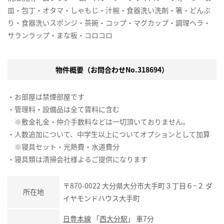
皿・包丁・オタマ・しゃもじ・汁椀・食器洗い洗剤・箸・どんぶ
り・食器洗いスポンジ・茶碗・コップ・マグカップ・調理ヘラ・
サランラップ・まな板・コロコロ
物件概要（お問合わせNo.318694）
・お部屋は禁煙部屋です
・管理料・設備品は全て賃料に含む
※敷金礼金・仲介手数料などは一切頂いておりません。
・人数追加について、中学生以上についてオプションとして加算
※寝具セット・光熱費・水道費分
・寝具類は清掃会社様よるご提供になります
〒870-0022 大分県大分市大手町３丁目６−２ ダ
所在地
イヤモンドハウス大手町
日豊本線
「
西大分駅
」 車7分