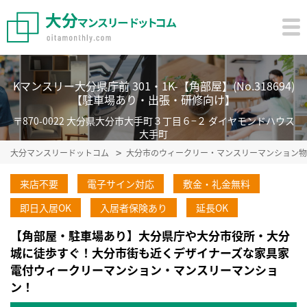
Kマンスリー大分県庁前 301・1K-【角部屋】(No.318694)
【駐車場あり・出張・研修向け】
〒870-0022 大分県大分市大手町３丁目６−２ ダイヤモンドハウス
大手町
大分マンスリードットコム
大分市のウィークリー・マンスリーマンション物
来店不要
電子サイン対応
敷金・礼金無料
即日入居OK
入居者保険あり
延長OK
【角部屋・駐車場あり】大分県庁や大分市役所・大分
城に徒歩すぐ！大分市街も近くデザイナーズな家具家
電付ウィークリーマンション・マンスリーマンショ
ン！