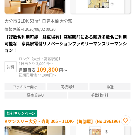
大分市
2LDK
53m²
日豊本線 大分駅
情報更新日 2026/08/02 09:20
【複数名利用可能 駐車場有】高城駅前にある駅近多数名ご利用
可能な 家具家電付リノベーションファミリーマンスリーマンシ
ョン！
ロング【大分・高城駅前】
1日当たり 3,000円～
賃料
109,800
月額目安
円～
初期費用他 44,000円～
ファミリー向け
同棲向け
駅近
駐車場あり
手数料無料
割引キャンペーン
Kマンスリー大分・寿町 305・1LDK-【角部屋】(No.396196)
お気
に入