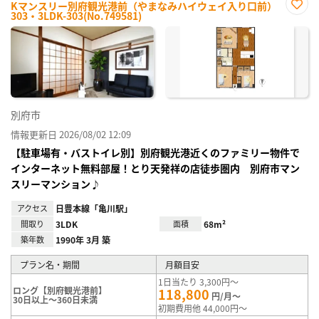
Kマンスリー別府観光港前（やまなみハイウェイ入り口前）
303・3LDK-303(No.749581)
お気
に入
り登
録
別府市
情報更新日 2026/08/02 12:09
【駐車場有・バストイレ別】別府観光港近くのファミリー物件で
インターネット無料部屋！とり天発祥の店徒歩圏内 別府市マン
スリーマンション♪
アクセス
日豊本線「亀川駅」
間取り
3LDK
面積
68m²
築年数
1990年 3月 築
プラン名・期間
月額目安
1日当たり 3,300円～
ロング【別府観光港前】
118,800
円/月～
30日以上～360日未満
初期費用他 44,000円～