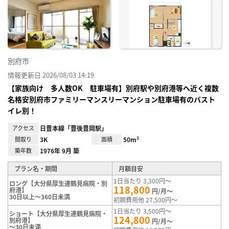
に入
り登
録
別府市
情報更新日 2026/08/03 14:19
【家族向け 多人数OK 駐車場有】別府駅や別府港等へ近く複数
名格安別府市ファミリーマンスリーマンション駐車場有のバスト
イレ別！
アクセス
日豊本線「豊後豊岡駅」
間取り
3K
面積
50m²
築年数
1976年 9月 築
プラン名・期間
月額目安
1日当たり 3,300円～
ロング【大分県厚生連鶴見病院・別
118,800
府港】
円/月～
30日以上～360日未満
初期費用他 27,500円～
1日当たり 3,500円～
ショート【大分県厚生連鶴見病院・
124,800
別府港】
円/月～
～30日未満