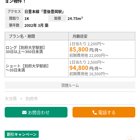
ョン物件！
アクセス
日豊本線「豊後豊岡駅」
間取り
1K
面積
24.75m²
築年数
2002年 3月 築
プラン名・期間
月額目安
1日当たり 2,200円～
ロング【別府大学駅前】
85,800
円/月～
30日以上～360日未満
初期費用他 22,000円～
1日当たり 2,500円～
ショート【別府大学駅前】
94,800
円/月～
～30日未満
初期費用他 16,500円～
禁煙ルーム
大分県
別府市
お問合わせ
電話する
割引キャンペーン