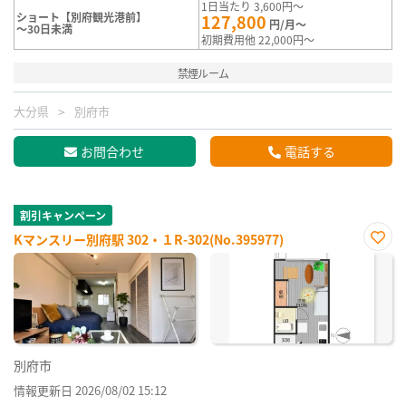
1日当たり 3,600円～
ショート【別府観光港前】
127,800
円/月～
～30日未満
初期費用他 22,000円～
禁煙ルーム
大分県
別府市
お問合わせ
電話する
割引キャンペーン
Kマンスリー別府駅 302・１R-302(No.395977)
お気
に入
り登
録
別府市
情報更新日 2026/08/02 15:12