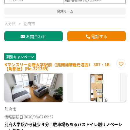
初期費用他 16,500円～
禁煙ルーム
大分県
別府市
お問合わせ
電話する
割引キャンペーン
Kマンスリー別府大学駅前（別府国際観光港西） 307・1K-
【角部屋】(No.321369)
お気
に入
り登
録
別府市
情報更新日 2026/08/02 09:32
別府大学駅から徒歩４分！駐車場もあるバストイレ別リノベーシ