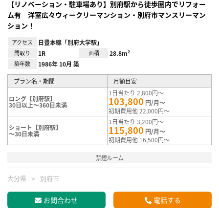
【リノベーション・駐車場あり】別府駅から徒歩圏内でリフォー
ム有 洋室広々ウィークリーマンション・別府市マンスリーマン
ション！
アクセス
日豊本線「別府大学駅」
間取り
1R
面積
28.8m²
築年数
1986年 10月 築
プラン名・期間
月額目安
1日当たり 2,800円～
ロング【別府駅】
103,800
円/月～
30日以上～360日未満
初期費用他 22,000円～
1日当たり 3,200円～
ショート【別府駅】
115,800
円/月～
～30日未満
初期費用他 16,500円～
禁煙ルーム
大分県
別府市
お問合わせ
電話する