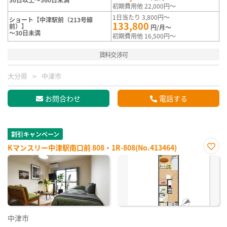
初期費用他 22,000円～
1日当たり 3,800円～
ショート【中津駅前（213号線
133,800
前）】
円/月～
～30日未満
初期費用他 16,500円～
賃料交渉可
大分県
中津市
お問合わせ
電話する
割引キャンペーン
Kマンスリー中津駅南口前 808・1R-808(No.413464)
お気
に入
り登
録
中津市