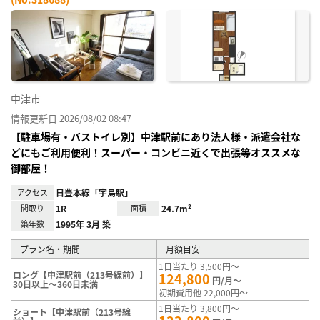
お気
に入
り登
録
中津市
情報更新日 2026/08/02 08:47
【駐車場有・バストイレ別】中津駅前にあり法人様・派遣会社な
どにもご利用便利！スーパー・コンビニ近くで出張等オススメな
御部屋！
アクセス
日豊本線「宇島駅」
間取り
1R
面積
24.7m²
築年数
1995年 3月 築
プラン名・期間
月額目安
1日当たり 3,500円～
ロング【中津駅前（213号線前）】
124,800
円/月～
30日以上～360日未満
初期費用他 22,000円～
1日当たり 3,800円～
ショート【中津駅前（213号線