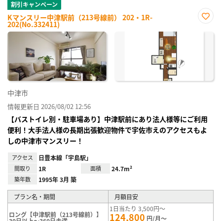
割引キャンペーン
Kマンスリー中津駅前（213号線前） 202・1R-
202(No.332411)
お気
に入
り登
録
中津市
情報更新日 2026/08/02 12:56
【バストイレ別・駐車場あり】中津駅前にあり法人様等にご利用
便利！大手法人様の長期出張歓迎物件で宇佐市えのアクセスもよ
しの中津市マンスリー！
アクセス
日豊本線「宇島駅」
間取り
1R
面積
24.7m²
築年数
1995年 3月 築
プラン名・期間
月額目安
1日当たり 3,500円～
ロング【中津駅前（213号線前）】
124,800
円/月～
30日以上～360日未満