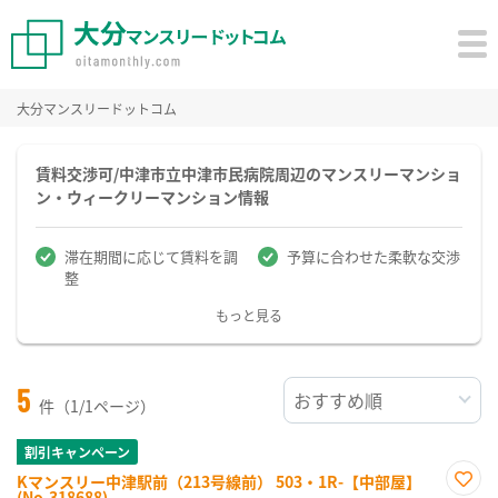
大分マンスリードットコム
賃料交渉可/中津市立中津市民病院周辺のマンスリーマンショ
ン・ウィークリーマンション情報
滞在期間に応じて賃料を調
予算に合わせた柔軟な交渉
整
もっと見る
5
件（1/1ページ）
割引キャンペーン
Kマンスリー中津駅前（213号線前） 503・1R-【中部屋】
(No.318688)