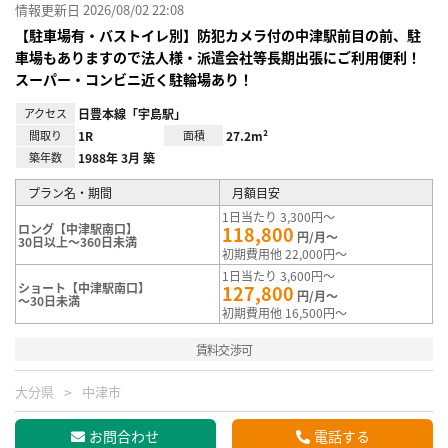
情報更新日 2026/08/02 22:08
【駐車場有・バストイレ別】防犯カメラ付の中津駅前目の前、駐
車場もありますので法人様・派遣会社等長期出張にご利用便利！
スーパー・コンビニ近く駐輪場あり！
アクセス
日豊本線「宇島駅」
間取り
1R
面積
27.2m²
築年数
1988年 3月 築
プラン名・期間
月額目安
1日当たり 3,300円～
ロング【中津駅南口】
118,800
円/月～
30日以上～360日未満
初期費用他 22,000円～
1日当たり 3,600円～
ショート【中津駅南口】
127,800
円/月～
～30日未満
初期費用他 16,500円～
賃料交渉可
大分県
中津市
お問合わせ
電話する