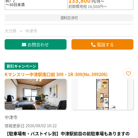
133,800
前）】
円/月～
～30日未満
初期費用他 16,500円～
賃料交渉可
大分県
中津市
お問合わせ
電話する
割引キャンペーン
Kマンスリー中津駅南口前 309・1R-309(No.399206)
お気
に入
り登
録
中津市
情報更新日 2026/08/02 10:22
【駐車場有・バストイレ別】中津駅前目の前駐車場もありますの