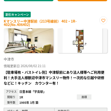
割引キャンペーン
Kマンスリー中津駅前（213号線前） 402・1R-
402(No.406402)
お気
に入
り登
録
中津市
情報更新日 2026/08/02 21:11
【駐車場有・バストイレ別】中津駅前にあり法人様等へご利用便
利！大手法人様歓迎中津市マンスリー物件！一次的な引越や研修
などに！キッチン カウンター有！
アクセス
日豊本線「宇島駅」
間取り
1R
面積
築年数
1995年 3月 築