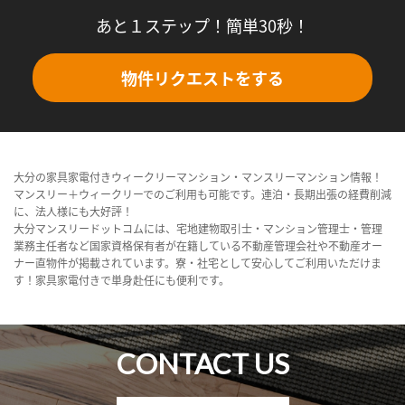
あと１ステップ！簡単30秒！
物件リクエストをする
大分の家具家電付きウィークリーマンション・マンスリーマンション情報！
マンスリー＋ウィークリーでのご利用も可能です。連泊・長期出張の経費削減
に、法人様にも大好評！
大分マンスリードットコムには、宅地建物取引士・マンション管理士・管理
業務主任者など国家資格保有者が在籍している不動産管理会社や不動産オー
ナー直物件が掲載されています。寮・社宅として安心してご利用いただけま
す！家具家電付きで単身赴任にも便利です。
CONTACT US