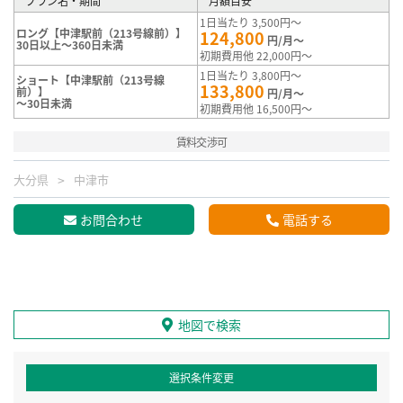
プラン名・期間
月額目安
1日当たり 3,500円～
ロング【中津駅前（213号線前）】
124,800
円/月～
30日以上～360日未満
初期費用他 22,000円～
1日当たり 3,800円～
ショート【中津駅前（213号線
133,800
前）】
円/月～
～30日未満
初期費用他 16,500円～
賃料交渉可
大分県
中津市
お問合わせ
電話する
地図で検索
選択条件変更