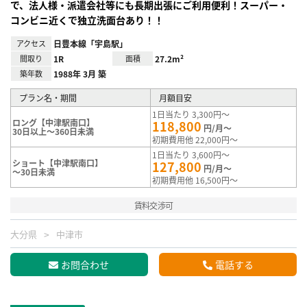
で、法人様・派遣会社等にも長期出張にご利用便利！スーパー・
コンビニ近くで独立洗面台あり！！
アクセス
日豊本線「宇島駅」
間取り
1R
面積
27.2m²
築年数
1988年 3月 築
プラン名・期間
月額目安
1日当たり 3,300円～
ロング【中津駅南口】
118,800
円/月～
30日以上～360日未満
初期費用他 22,000円～
1日当たり 3,600円～
ショート【中津駅南口】
127,800
円/月～
～30日未満
初期費用他 16,500円～
賃料交渉可
大分県
中津市
お問合わせ
電話する