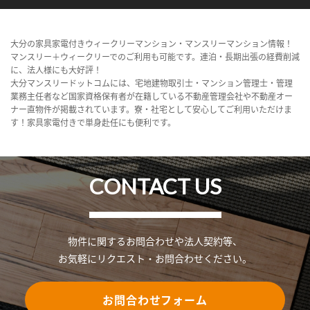
大分の家具家電付きウィークリーマンション・マンスリーマンション情報！
マンスリー＋ウィークリーでのご利用も可能です。連泊・長期出張の経費削減
に、法人様にも大好評！
大分マンスリードットコムには、宅地建物取引士・マンション管理士・管理
業務主任者など国家資格保有者が在籍している不動産管理会社や不動産オー
ナー直物件が掲載されています。寮・社宅として安心してご利用いただけま
す！家具家電付きで単身赴任にも便利です。
CONTACT US
物件に関するお問合わせや法人契約等、
お気軽にリクエスト・お問合わせください。
お問合わせフォーム