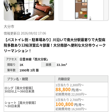
に入
り登
録
大分市
情報更新日 2026/08/02 17:06
【バストイレ別・駐車場あり】川沿いで南大分駅最寄りで大型病
院多数あり12帖洋室広々部屋！大分南部へ便利な大分市ウィーク
リーマンション！
アクセス
日豊本線「西大分駅」
間取り
1K
面積
33.3m²
築年数
1990年 3月 築
プラン名・期間
月額目安
1日当たり 2,300円～
ロング【南大分駅南】
88,800
円/月～
30日以上～360日未満
初期費用他 22,000円～
1日当たり 2,700円～
ショート【南大分駅南】
100,800
円/月～
～30日未満
初期費用他 16,500円～