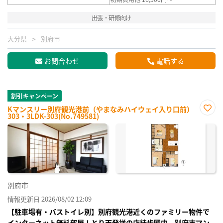
出張・研修向け
大分県
別府市
お問合わせ
電話する
割引キャンペーン
Kマンスリー別府観光港前（やまなみハイウェイ入り口前）
303・3LDK-303(No.749581)
お気
に入
り登
録
別府市
情報更新日 2026/08/02 12:09
【駐車場有・バストイレ別】別府観光港近くのファミリー物件で
インターネット無料部屋！とり天発祥の店徒歩圏内 別府市マン