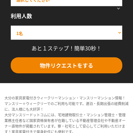
利用人数
あと１ステップ！簡単30秒！
物件リクエストをする
大分の家具家電付きウィークリーマンション・マンスリーマンション情報！
マンスリー＋ウィークリーでのご利用も可能です。連泊・長期出張の経費削減
に、法人様にも大好評！
大分マンスリードットコムには、宅地建物取引士・マンション管理士・管理
業務主任者など国家資格保有者が在籍している不動産管理会社や不動産オー
ナー直物件が掲載されています。寮・社宅として安心してご利用いただけま
す！家具家電付きで単身赴任にも便利です。