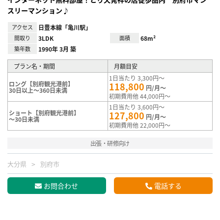
スリーマンション♪
アクセス
日豊本線「亀川駅」
間取り
3LDK
面積
68m²
築年数
1990年 3月 築
プラン名・期間
月額目安
1日当たり 3,300円～
ロング【別府観光港前】
118,800
円/月～
30日以上～360日未満
初期費用他 44,000円～
1日当たり 3,600円～
ショート【別府観光港前】
127,800
円/月～
～30日未満
初期費用他 22,000円～
出張・研修向け
大分県
別府市
お問合わせ
電話する