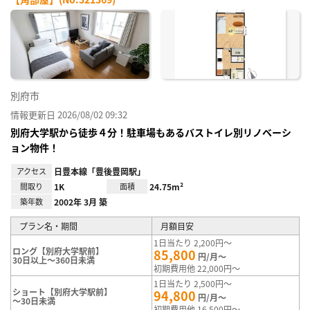
お気
に入
り登
録
別府市
情報更新日 2026/08/02 09:32
別府大学駅から徒歩４分！駐車場もあるバストイレ別リノベーシ
ョン物件！
アクセス
日豊本線「豊後豊岡駅」
間取り
1K
面積
24.75m²
築年数
2002年 3月 築
プラン名・期間
月額目安
1日当たり 2,200円～
ロング【別府大学駅前】
85,800
円/月～
30日以上～360日未満
初期費用他 22,000円～
1日当たり 2,500円～
ショート【別府大学駅前】
94,800
円/月～
～30日未満
初期費用他 16,500円～