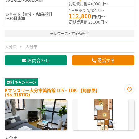
初期費用他 44,000円～
1日当たり 3,100円～
ショート【大分・高城駅前】
112,800
円/月～
～30日未満
初期費用他 22,000円～
テレワーク・在宅勤務可
大分県
大分市
お問合わせ
電話する
割引キャンペーン
Kマンスリー大分市美術館 105・1DK-【角部屋】
(No.318702)
お気
に入
り登
録
大分市