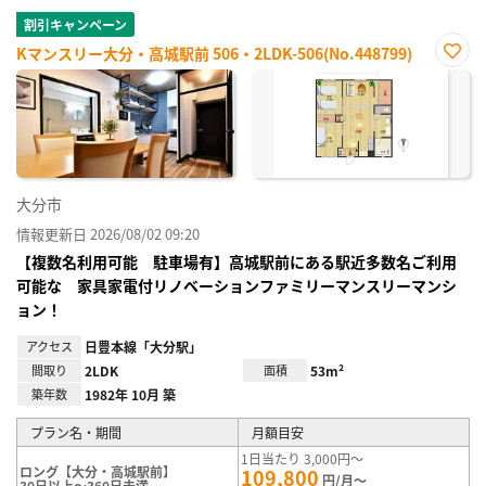
割引キャンペーン
Kマンスリー大分・高城駅前 506・2LDK-506(No.448799)
お気
に入
り登
録
大分市
情報更新日 2026/08/02 09:20
【複数名利用可能 駐車場有】高城駅前にある駅近多数名ご利用
可能な 家具家電付リノベーションファミリーマンスリーマンシ
ョン！
アクセス
日豊本線「大分駅」
間取り
2LDK
面積
53m²
築年数
1982年 10月 築
プラン名・期間
月額目安
1日当たり 3,000円～
ロング【大分・高城駅前】
109,800
円/月～
30日以上～360日未満