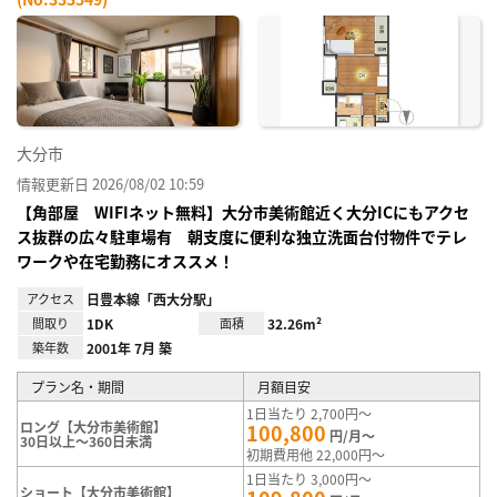
お気
に入
り登
録
大分市
情報更新日 2026/08/02 10:59
【角部屋 WIFIネット無料】大分市美術館近く大分ICにもアクセ
ス抜群の広々駐車場有 朝支度に便利な独立洗面台付物件でテレ
ワークや在宅勤務にオススメ！
アクセス
日豊本線「西大分駅」
間取り
1DK
面積
32.26m²
築年数
2001年 7月 築
プラン名・期間
月額目安
1日当たり 2,700円～
ロング【大分市美術館】
100,800
円/月～
30日以上～360日未満
初期費用他 22,000円～
1日当たり 3,000円～
ショート【大分市美術館】