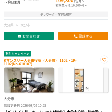
109,800
円/月～
～30日未満
初期費用他 16,500円～
テレワーク・在宅勤務可
大分県
大分市
お問合わせ
電話する
割引キャンペーン
Kマンスリー大分市役所（大分城） 1102・1K-
1102(No.618107)
お気
に入
り登
録
大分市
情報更新日 2026/08/02 10:55
【バストイレ別・オートロック付物件】大分市役所に徒歩圏内