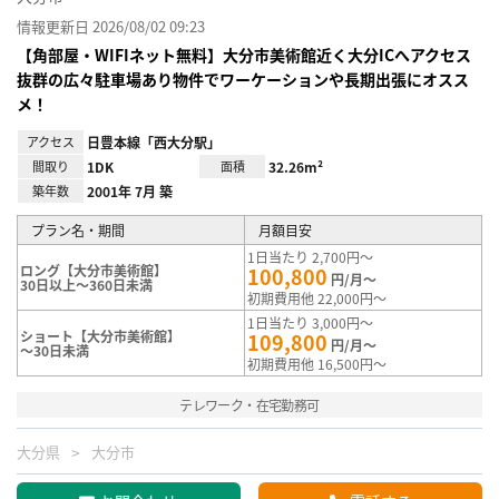
情報更新日 2026/08/02 09:23
【角部屋・WIFIネット無料】大分市美術館近く大分ICへアクセス
抜群の広々駐車場あり物件でワーケーションや長期出張にオスス
メ！
アクセス
日豊本線「西大分駅」
間取り
1DK
面積
32.26m²
築年数
2001年 7月 築
プラン名・期間
月額目安
1日当たり 2,700円～
ロング【大分市美術館】
100,800
円/月～
30日以上～360日未満
初期費用他 22,000円～
1日当たり 3,000円～
ショート【大分市美術館】
109,800
円/月～
～30日未満
初期費用他 16,500円～
テレワーク・在宅勤務可
大分県
大分市