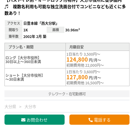
♬ 複数名利用も可能な独立洗面台付でコンビニなども近くに多
数あり！
アクセス
日豊本線「西大分駅」
間取り
1K
面積
30.96m²
築年数
2002年 2月 築
プラン名・期間
月額目安
1日当たり 3,500円～
ロング【大分市役所】
124,800
円/月～
30日以上～360日未満
初期費用他 22,000円～
1日当たり 3,600円～
ショート【大分市役所】
127,800
円/月～
～30日未満
初期費用他 16,500円～
テレワーク・在宅勤務可
大分県
大分市
お問合わせ
電話する