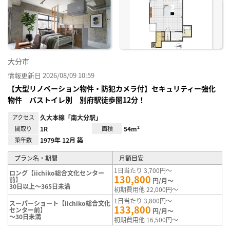
に入
り登
録
大分市
情報更新日 2026/08/09 10:59
【大型リノベーション物件・防犯カメラ付】セキュリティー強化
物件 バストイレ別 別府駅徒歩圏12分！
アクセス
久大本線「南大分駅」
間取り
1R
面積
54m²
築年数
1979年 12月 築
プラン名・期間
月額目安
1日当たり 3,700円～
ロング【iichiko総合文化センター
130,800
前】
円/月～
30日以上～365日未満
初期費用他 22,000円～
1日当たり 3,800円～
スーパーショート【iichiko総合文化
133,800
センター前】
円/月～
～30日未満
初期費用他 16,500円～