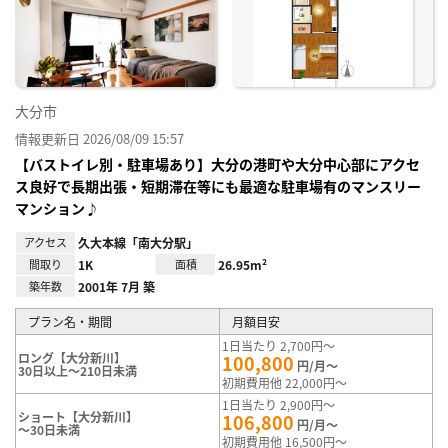
に入
り登
録
大分市
情報更新日 2026/08/09 15:57
【バストイレ別・駐車場あり】大分の港町や大分中心部にアクセ
ス良好で長期出張・短期滞在等にも最適な駐車場有のマンスリー
マンション♪
アクセス
久大本線「南大分駅」
間取り
1K
面積
26.95m²
築年数
2001年 7月 築
プラン名・期間
月額目安
1日当たり 2,700円～
ロング【大分新川】
100,800
円/月～
30日以上～210日未満
初期費用他 22,000円～
1日当たり 2,900円～
ショート【大分新川】
106,800
円/月～
～30日未満
初期費用他 16,500円～