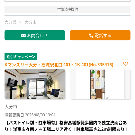
空気清浄機付
大分県
大分市
お問合わせ
電話する
割引キャンペーン
Kマンスリー大分・高城駅北口 401・1K-401(No.335416)
お気
に入
り登
録
大分市
情報更新日 2026/08/09 13:04
【バストイレ別・駐車場有】格安高城駅徒歩圏内で独立洗面台あ
り！洋室広々西ノ洲工場エリア近く！駐車場高さ2.2ｍ制限あり！