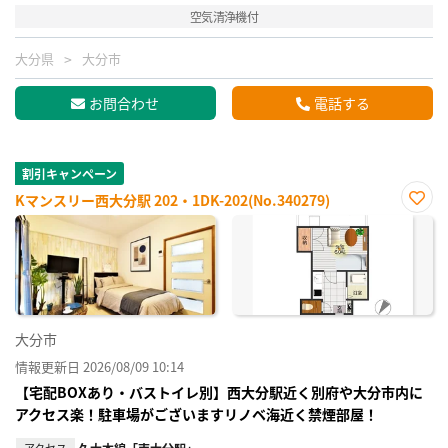
空気清浄機付
大分県
大分市
お問合わせ
電話する
割引キャンペーン
Kマンスリー西大分駅 202・1DK-202(No.340279)
お気
に入
り登
録
大分市
情報更新日 2026/08/09 10:14
【宅配BOXあり・バストイレ別】西大分駅近く別府や大分市内に
アクセス楽！駐車場がございますリノベ海近く禁煙部屋！