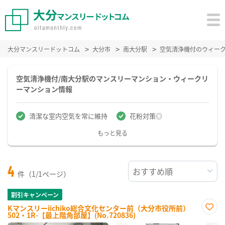
大分マンスリードットコム
大分市
南大分駅
空気清浄機付のウィー
空気清浄機付/南大分駅のマンスリーマンション・ウィークリ
ーマンション情報
清潔な室内空気を常に維持
花粉対策◎
もっと見る
4
件（1/1ページ）
割引キャンペーン
Kマンスリーiichiko総合文化センター前（大分市役所前）
502・1R-【最上階角部屋】(No.720836)
お気