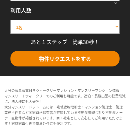
利用人数
あと１ステップ！簡単30秒！
物件リクエストをする
大分の家具家電付きウィークリーマンション・マンスリーマンション情報！
マンスリー＋ウィークリーでのご利用も可能です。連泊・長期出張の経費削減
に、法人様にも大好評！
大分マンスリードットコムには、宅地建物取引士・マンション管理士・管理
業務主任者など国家資格保有者が在籍している不動産管理会社や不動産オー
ナー直物件が掲載されています。寮・社宅として安心してご利用いただけま
す！家具家電付きで単身赴任にも便利です。