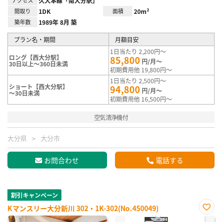
アクセス
久大本線「南大分駅」
間取り
1DK
面積
20m²
築年数
1989年 8月 築
プラン名・期間
月額目安
1日当たり 2,200円～
ロング【西大分駅】
85,800
円/月～
30日以上～360日未満
初期費用他 19,800円～
1日当たり 2,500円～
ショート【西大分駅】
94,800
円/月～
～30日未満
初期費用他 16,500円～
空気清浄機付
大分県
大分市
お問合わせ
電話する
割引キャンペーン
Kマンスリー大分新川 302・1K-302(No.450049)
お気