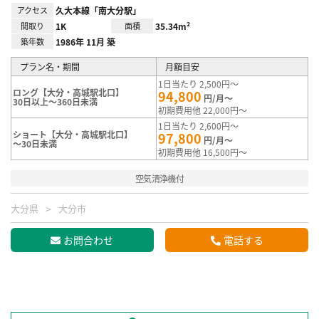
アクセス
久大本線「南大分駅」
間取り
1K
面積
35.34m²
築年数
1986年 11月 築
プラン名・期間
月額目安
1日当たり 2,500円～
ロング【大分・高城駅北口】
94,800
円/月～
30日以上～360日未満
初期費用他 22,000円～
1日当たり 2,600円～
ショート【大分・高城駅北口】
97,800
円/月～
～30日未満
初期費用他 16,500円～
空気清浄機付
大分県
大分市
お問合わせ
電話する