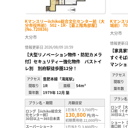
Kマンスリーiichiko総合文化センター前（大
Kマンス
分市役所前） 502・1R-【最上階角部屋】
城前） 701
(No.720836)
大分市
大分市
情報更新日 20
情報更新日 2026/08/09 10:59
【家具家
【大型リノベーション物件・防犯カメラ
すぐそば
付】セキュリティー強化物件 バストイ
マンショ
レ別 別府駅徒歩圏12分！
アクセス
豊肥本線「滝尾駅」
アクセス
間取り
1R
54m²
間取り
面積
築年数
1979年 12月 築
築年数
プラン名
プラン名・期間
月額目安
ロング【
1日当たり 3,700円～
口前（イ
ロング【iichiko総合文
130,800
30日以上～
化センター前】
円/月～
30日以上～365日未満
初期費用他 22,000円～
ショート
南口前（
スーパーショート
1日当たり 3,800円～