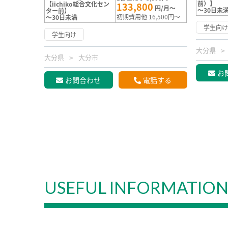
前）】
【iichiko総合文化セン
133,800
円/月～
～30日未
ター前】
初期費用他 16,500円～
～30日未満
学生向
学生向け
大分県
大分県
大分市
お
お問合わせ
電話する
USEFUL INFORMATIO