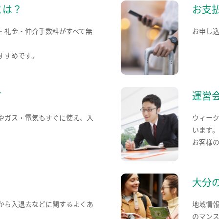
とは？
お支
・礼金・仲介手数料がすべて無
お申し
すすめです。
て
運営
やガス・電気もすぐに使え、入
ウィー
います
お客様
大分
から入退去などに関するよくあ
地域情
のマン