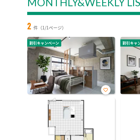
MONTHLY&WEEKLY LI
2
件（1/1ページ）
割引キャンペーン
割引キャ
お気
に入
り登
録