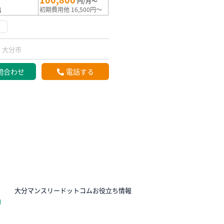
円/月～
初期費用他 16,500円～
満
け
大分市
問合わせ
電話する
N
大分マンスリードットコムお役立ち情報