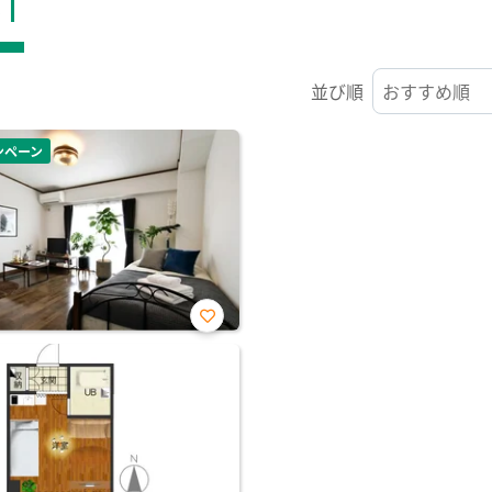
ST
並び順
ンペーン
お気
に入
り登
録