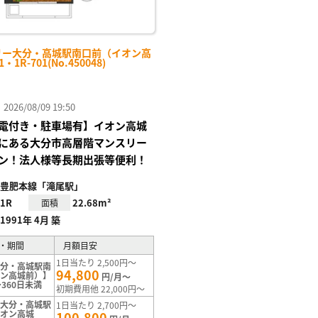
リー大分・高城駅南口前（イオン高
・1R-701(No.450048)
26/08/09 19:50
電付き・駐車場有】イオン高城
にある大分市高層階マンスリー
ン！法人様等長期出張等便利！
豊肥本線「滝尾駅」
1R
22.68m²
面積
1991年 4月 築
・期間
月額目安
1日当たり 2,500円～
大分・高城駅南
94,800
オン高城前）】
円/月～
360日未満
初期費用他 22,000円～
【大分・高城駅
1日当たり 2,700円～
イオン高城
100,800