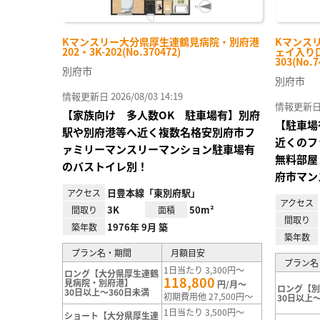
Kマンスリー大分県厚生連鶴見病院・別府港
Kマンス
202・3K-202(No.370472)
ェイ入り口
303(No.7
別府市
別府市
情報更新日 2026/08/03 14:19
情報更新日 20
【家族向け 多人数OK 駐車場有】別府
【駐車場
駅や別府港等へ近く複数名格安別府市フ
近くのフ
ァミリーマンスリーマンション駐車場有
無料部屋
のバストイレ別！
府市マン
日豊本線「東別府駅」
アクセス
アクセス
3K
50m²
間取り
面積
間取り
1976年 9月 築
築年数
築年数
プラン名・期間
月額目安
プラン名
1日当たり 3,300円～
ロング【大分県厚生連鶴
118,800
見病院・別府港】
円/月～
ロング【
30日以上～360日未満
初期費用他 27,500円～
30日以上～
1日当たり 3,500円～
ショート【大分県厚生連