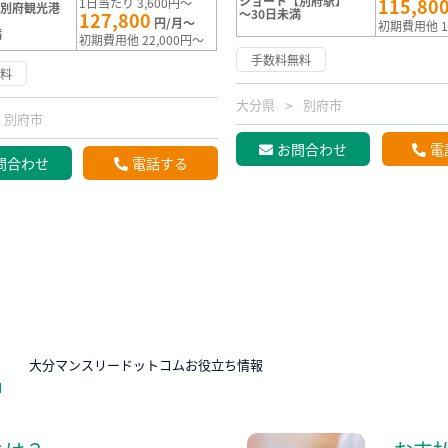
ショート【別府駅】
115,80
1日当たり 3,600円～
【別府観光港
～30日未満
127,800
円/月～
初期費用他 1
満
初期費用他 22,000円～
手数料無料
無料
大分県
別府市
別府市
お問合わせ
電
問合わせ
電話する
N
大分マンスリードットコムお役立ち情報