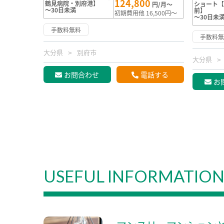
124,800
鶴見病院・別府港】
ショート
円/月～
～30日未満
前】
初期費用他 16,500円～
～30日未
手数料無料
手数料
大分県
別府市
大分県
お問合わせ
電話する
お
USEFUL INFORMATIO