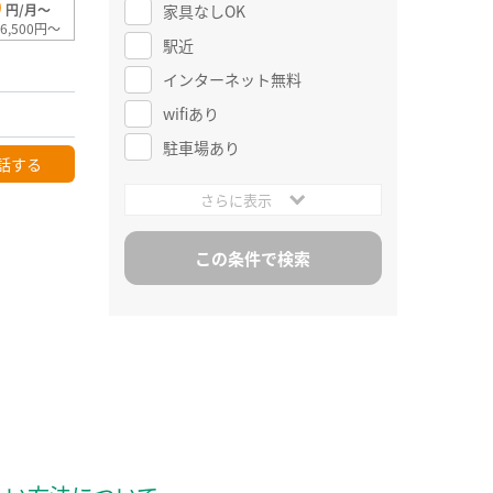
0
家具なしOK
円/月～
6,500円～
駅近
インターネット無料
wifiあり
駐車場あり
話する
さらに表示