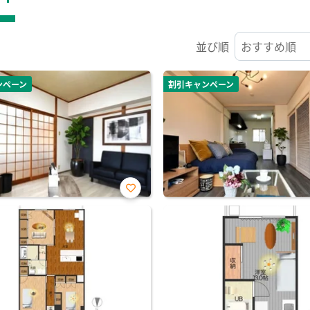
並び順
ンペーン
割引キャンペーン
お気
に入
り登
録