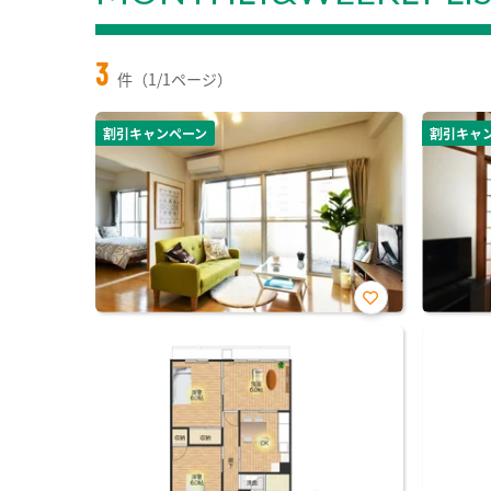
3
件（1/1ページ）
割引キャンペーン
割引キャ
お気
に入
り登
録