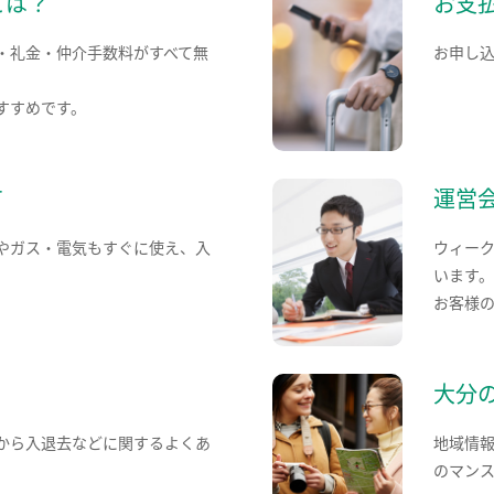
とは？
お支
・礼金・仲介手数料がすべて無
お申し
すすめです。
て
運営
やガス・電気もすぐに使え、入
ウィー
います
お客様
大分
から入退去などに関するよくあ
地域情
のマン