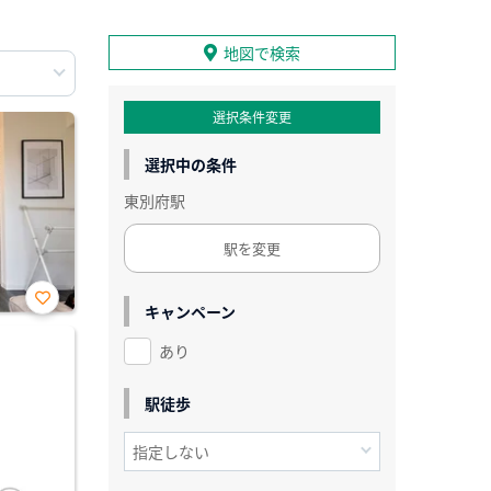
地図で検索
選択条件変更
選択中の条件
東別府駅
駅を変更
キャンペーン
お気
に入
あり
り登
録
駅徒歩