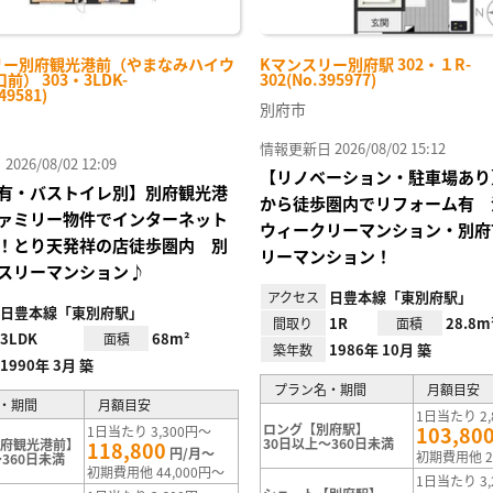
リー別府観光港前（やまなみハイウ
Kマンスリー別府駅 302・１R-
前） 303・3LDK-
302(No.395977)
49581)
別府市
情報更新日 2026/08/02 15:12
26/08/02 12:09
【リノベーション・駐車場あり
有・バストイレ別】別府観光港
から徒歩圏内でリフォーム有 
ァミリー物件でインターネット
ウィークリーマンション・別府
！とり天発祥の店徒歩圏内 別
リーマンション！
スリーマンション♪
日豊本線「東別府駅」
アクセス
日豊本線「東別府駅」
1R
28.8m
間取り
面積
3LDK
68m²
面積
1986年 10月 築
築年数
1990年 3月 築
プラン名・期間
月額目安
・期間
月額目安
1日当たり 2,
ロング【別府駅】
103,80
1日当たり 3,300円～
30日以上～360日未満
別府観光港前】
118,800
円/月～
初期費用他 2
360日未満
初期費用他 44,000円～
1日当たり 3,