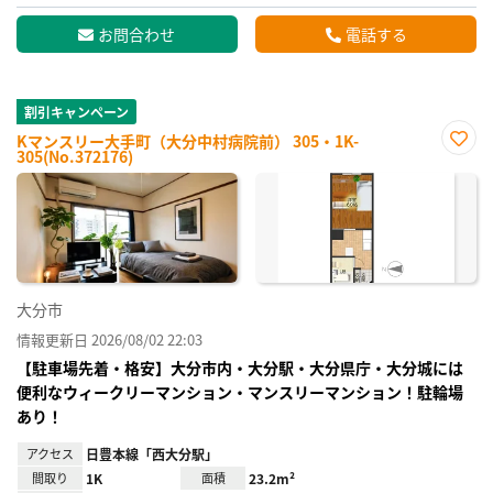
お問合わせ
電話する
割引キャンペーン
Kマンスリー大手町（大分中村病院前） 305・1K-
305(No.372176)
お気
に入
り登
録
大分市
情報更新日 2026/08/02 22:03
【駐車場先着・格安】大分市内・大分駅・大分県庁・大分城には
便利なウィークリーマンション・マンスリーマンション！駐輪場
あり！
アクセス
日豊本線「西大分駅」
間取り
1K
面積
23.2m²