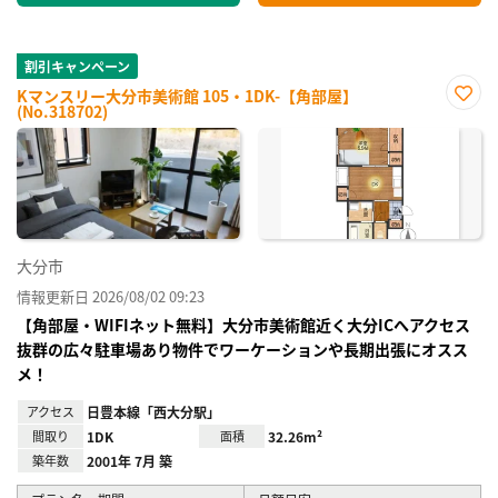
割引キャンペーン
Kマンスリー大分市美術館 105・1DK-【角部屋】
(No.318702)
お気
に入
り登
録
大分市
情報更新日 2026/08/02 09:23
【角部屋・WIFIネット無料】大分市美術館近く大分ICへアクセス
抜群の広々駐車場あり物件でワーケーションや長期出張にオスス
メ！
アクセス
日豊本線「西大分駅」
間取り
1DK
面積
32.26m²
築年数
2001年 7月 築