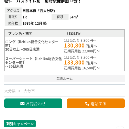
物件 バストイレ別 別府駅徒歩圏12分！
アクセス
日豊本線「西大分駅」
間取り
1R
面積
54m²
築年数
1979年 12月 築
プラン名・期間
月額目安
1日当たり 3,700円～
ロング【iichiko総合文化センター
130,800
前】
円/月～
30日以上～365日未満
初期費用他 22,000円～
1日当たり 3,800円～
スーパーショート【iichiko総合文化
133,800
センター前】
円/月～
～30日未満
初期費用他 16,500円～
禁煙ルーム
大分県
大分市
お問合わせ
電話する
割引キャンペーン