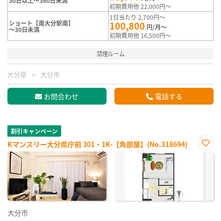
30日以上～360日未満
初期費用他 22,000円～
1日当たり 2,700円～
ショート【南大分駅南】
100,800
円/月～
～30日未満
初期費用他 16,500円～
禁煙ルーム
大分県
大分市
お問合わせ
電話する
割引キャンペーン
Kマンスリー大分県庁前 301・1K-【角部屋】(No.318694)
お気
に入
り登
録
大分市