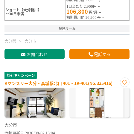
1日当たり 2,900円～
ショート【大分新川】
106,800
円/月～
～30日未満
初期費用他 16,500円～
禁煙ルーム
大分県
大分市
お問合わせ
電話する
割引キャンペーン
Kマンスリー大分・高城駅北口 401・1K-401(No.335416)
お気
に入
り登
録
大分市
情報更新日 2026/08/02 13:04