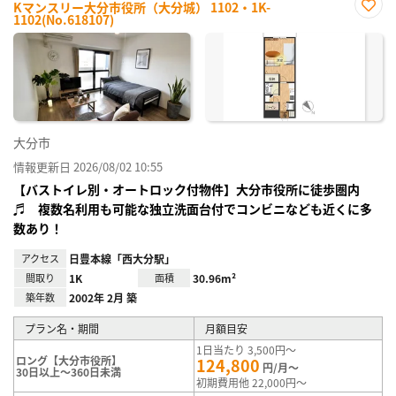
Kマンスリー大分市役所（大分城） 1102・1K-
1102(No.618107)
お気
に入
り登
録
大分市
情報更新日 2026/08/02 10:55
【バストイレ別・オートロック付物件】大分市役所に徒歩圏内
♬ 複数名利用も可能な独立洗面台付でコンビニなども近くに多
数あり！
アクセス
日豊本線「西大分駅」
間取り
1K
面積
30.96m²
築年数
2002年 2月 築
プラン名・期間
月額目安
1日当たり 3,500円～
ロング【大分市役所】
124,800
円/月～
30日以上～360日未満
初期費用他 22,000円～