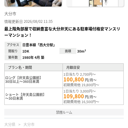
大分市
情報更新日 2026/08/02 11:35
最上階角部屋で収納豊富な大分弁天にある駐車場付格安マンスリ
ーマンション！
アクセス
日豊本線「西大分駅」
間取り
1DK
面積
30m²
築年数
1980年 4月 築
プラン名・期間
月額目安
1日当たり 2,700円～
ロング【弁天島公園前】
100,800
円/月～
30日以上～360日未満
初期費用他 19,800円～
1日当たり 3,000円～
ショート【弁天島公園前】
109,800
円/月～
～30日未満
初期費用他 16,500円～
禁煙ルーム
大分県
大分市