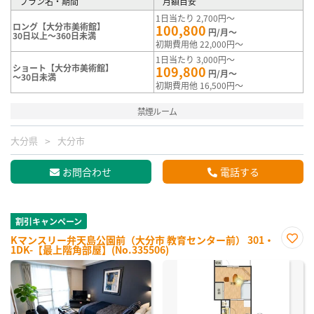
プラン名・期間
月額目安
1日当たり 2,700円～
ロング【大分市美術館】
100,800
円/月～
30日以上～360日未満
初期費用他 22,000円～
1日当たり 3,000円～
ショート【大分市美術館】
109,800
円/月～
～30日未満
初期費用他 16,500円～
禁煙ルーム
大分県
大分市
お問合わせ
電話する
割引キャンペーン
Kマンスリー弁天島公園前（大分市 教育センター前） 301・
1DK-【最上階角部屋】(No.335506)
お気
に入
り登
録