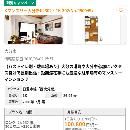
割引キャンペーン
Kマンスリー大分新川 302・1K-302(No.450049)
お気
に入
り登
録
大分市
情報更新日 2026/08/02 15:57
【バストイレ別・駐車場あり】大分の港町や大分中心部にアクセ
ス良好で長期出張・短期滞在等にも最適な駐車場有のマンスリー
マンション♪
アクセス
日豊本線「西大分駅」
間取り
1K
面積
26.95m²
築年数
2001年 7月 築
プラン名・期間
月額目安
1日当たり 2,700円～
ロング【大分新川】
100,800
円/月～
30日以上～210日未満
初期費用他 22,000円～