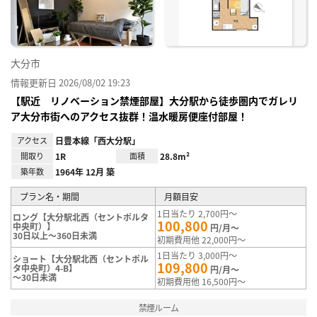
大分市
情報更新日 2026/08/02 19:23
【駅近 リノベーション禁煙部屋】大分駅から徒歩圏内でガレリ
ア大分市街へのアクセス抜群！温水暖房便座付部屋！
アクセス
日豊本線「西大分駅」
間取り
1R
面積
28.8m²
築年数
1964年 12月 築
プラン名・期間
月額目安
1日当たり 2,700円～
ロング【大分駅北西（セントポルタ
100,800
中央町）】
円/月～
30日以上～360日未満
初期費用他 22,000円～
1日当たり 3,000円～
ショート【大分駅北西（セントポル
109,800
タ中央町）4-B】
円/月～
～30日未満
初期費用他 16,500円～
禁煙ルーム