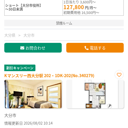
1日当たり 3,600円～
ショート【大分市役所】
127,800
円/月～
～30日未満
初期費用他 16,500円～
禁煙ルーム
大分県
大分市
お問合わせ
電話する
割引キャンペーン
Kマンスリー西大分駅 202・1DK-202(No.340279)
お気
に入
り登
録
大分市
情報更新日 2026/08/02 10:14