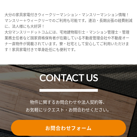
大分の家具家電付きウィークリーマンション・マンスリーマンション情報！
マンスリー＋ウィークリーでのご利用も可能です。連泊・長期出張の経費削減
に、法人様にも大好評！
大分マンスリードットコムには、宅地建物取引士・マンション管理士・管理
業務主任者など国家資格保有者が在籍している不動産管理会社や不動産オー
ナー直物件が掲載されています。寮・社宅として安心してご利用いただけま
す！家具家電付きで単身赴任にも便利です。
CONTACT US
物件に関するお問合わせや法人契約等、
お気軽にリクエスト・お問合わせください。
お問合わせフォーム