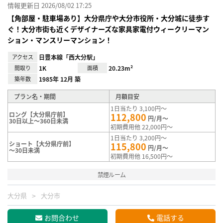
情報更新日 2026/08/02 17:25
【角部屋・駐車場あり】大分県庁や大分市役所・大分城に徒歩す
ぐ！大分市街も近くデザイナーズな家具家電付ウィークリーマン
ション・マンスリーマンション！
アクセス
日豊本線「西大分駅」
間取り
1K
面積
20.23m²
築年数
1985年 12月 築
プラン名・期間
月額目安
1日当たり 3,100円～
ロング【大分県庁前】
112,800
円/月～
30日以上～360日未満
初期費用他 22,000円～
1日当たり 3,200円～
ショート【大分県庁前】
115,800
円/月～
～30日未満
初期費用他 16,500円～
禁煙ルーム
大分県
大分市
お問合わせ
電話する