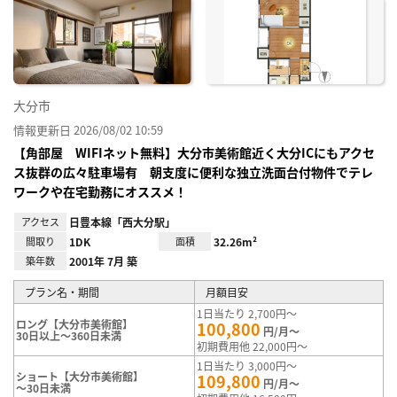
に入
り登
録
大分市
情報更新日 2026/08/02 10:59
【角部屋 WIFIネット無料】大分市美術館近く大分ICにもアクセ
ス抜群の広々駐車場有 朝支度に便利な独立洗面台付物件でテレ
ワークや在宅勤務にオススメ！
アクセス
日豊本線「西大分駅」
間取り
1DK
面積
32.26m²
築年数
2001年 7月 築
プラン名・期間
月額目安
1日当たり 2,700円～
ロング【大分市美術館】
100,800
円/月～
30日以上～360日未満
初期費用他 22,000円～
1日当たり 3,000円～
ショート【大分市美術館】
109,800
円/月～
～30日未満