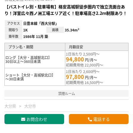
【バストイレ別・駐車場有】格安高城駅徒歩圏内で独立洗面台あ
り！洋室広々西ノ洲工場エリア近く！駐車場高さ2.2ｍ制限あり！
アクセス
日豊本線「西大分駅」
間取り
1K
面積
35.34m²
築年数
1986年 11月 築
プラン名・期間
月額目安
1日当たり 2,500円～
ロング【大分・高城駅北口】
94,800
円/月～
30日以上～360日未満
初期費用他 22,000円～
1日当たり 2,600円～
ショート【大分・高城駅北口】
97,800
円/月～
～30日未満
初期費用他 16,500円～
禁煙ルーム
大分県
大分市
お問合わせ
電話する