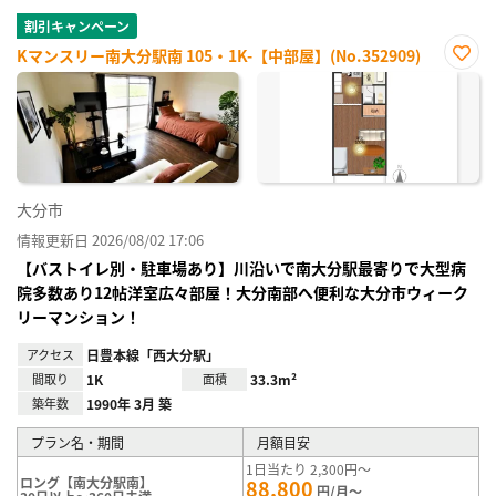
割引キャンペーン
Kマンスリー南大分駅南 105・1K-【中部屋】(No.352909)
お気
に入
り登
録
大分市
情報更新日 2026/08/02 17:06
【バストイレ別・駐車場あり】川沿いで南大分駅最寄りで大型病
院多数あり12帖洋室広々部屋！大分南部へ便利な大分市ウィーク
リーマンション！
アクセス
日豊本線「西大分駅」
間取り
1K
面積
33.3m²
築年数
1990年 3月 築
プラン名・期間
月額目安
1日当たり 2,300円～
ロング【南大分駅南】
88,800
円/月～