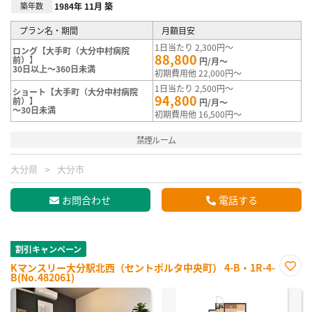
築年数
1984年 11月 築
プラン名・期間
月額目安
1日当たり 2,300円～
ロング【大手町（大分中村病院
88,800
前）】
円/月～
30日以上～360日未満
初期費用他 22,000円～
1日当たり 2,500円～
ショート【大手町（大分中村病院
94,800
前）】
円/月～
～30日未満
初期費用他 16,500円～
禁煙ルーム
大分県
大分市
お問合わせ
電話する
割引キャンペーン
Kマンスリー大分駅北西（セントポルタ中央町） 4-B・1R-4-
B(No.482061)
お気
に入
り登
録