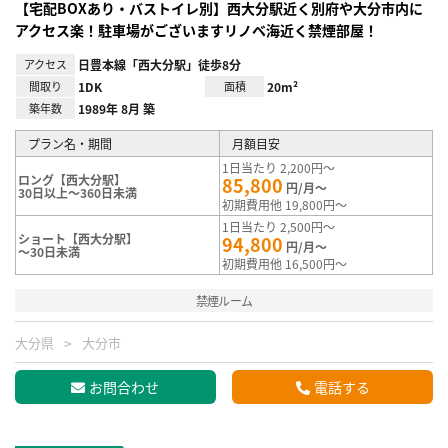
【宅配BOXあり・バストイレ別】西大分駅近く別府や大分市内に
アクセス楽！駐車場がございますリノベ海近く禁煙部屋！
アクセス
日豊本線「西大分駅」徒歩8分
間取り
1DK
面積
20m²
築年数
1989年 8月 築
プラン名・期間
月額目安
1日当たり 2,200円～
ロング【西大分駅】
85,800
円/月～
30日以上～360日未満
初期費用他 19,800円～
1日当たり 2,500円～
ショート【西大分駅】
94,800
円/月～
～30日未満
初期費用他 16,500円～
禁煙ルーム
大分県
大分市
お問合わせ
電話する