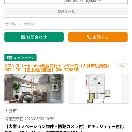
初期費用他 16,500円～
禁煙ルーム
大分県
大分市
お問合わせ
電話する
割引キャンペーン
Kマンスリーiichiko総合文化センター前（大分市役所前）
502・1R-【最上階角部屋】(No.720836)
お気
に入
り登
録
大分市
情報更新日 2026/08/02 10:59
【大型リノベーション物件・防犯カメラ付】セキュリティー強化