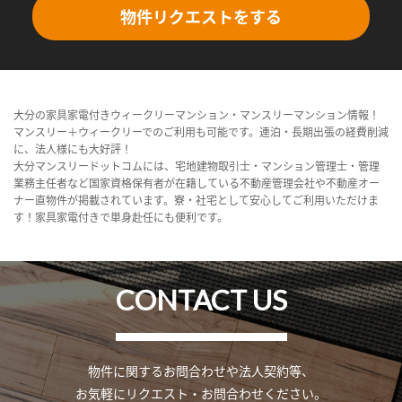
物件リクエストをする
大分の家具家電付きウィークリーマンション・マンスリーマンション情報！
マンスリー＋ウィークリーでのご利用も可能です。連泊・長期出張の経費削減
に、法人様にも大好評！
大分マンスリードットコムには、宅地建物取引士・マンション管理士・管理
業務主任者など国家資格保有者が在籍している不動産管理会社や不動産オー
ナー直物件が掲載されています。寮・社宅として安心してご利用いただけま
す！家具家電付きで単身赴任にも便利です。
CONTACT US
物件に関するお問合わせや法人契約等、
お気軽にリクエスト・お問合わせください。