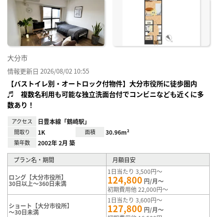
に入
り登
録
大分市
情報更新日 2026/08/02 10:55
【バストイレ別・オートロック付物件】大分市役所に徒歩圏内
♬ 複数名利用も可能な独立洗面台付でコンビニなども近くに多
数あり！
アクセス
日豊本線「鶴崎駅」
間取り
1K
面積
30.96m²
築年数
2002年 2月 築
プラン名・期間
月額目安
1日当たり 3,500円～
ロング【大分市役所】
124,800
円/月～
30日以上～360日未満
初期費用他 22,000円～
1日当たり 3,600円～
ショート【大分市役所】
127,800
円/月～
～30日未満