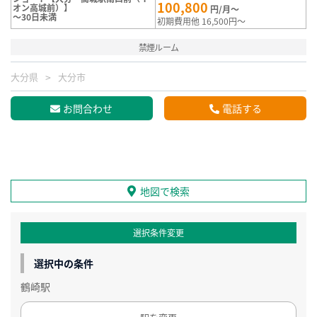
100,800
オン高城前）】
円/月～
～30日未満
初期費用他 16,500円～
禁煙ルーム
大分県
大分市
お問合わせ
電話する
地図で検索
選択条件変更
選択中の条件
鶴崎駅