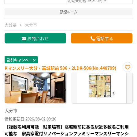
初期費用他 16,500円～
禁煙ルーム
大分県
大分市
お問合わせ
電話する
割引キャンペーン
Kマンスリー大分・高城駅前 506・2LDK-506(No.448799)
お気
に入
り登
録
大分市
情報更新日 2026/08/02 09:20
【複数名利用可能 駐車場有】高城駅前にある駅近多数名ご利用
可能な 家具家電付リノベーションファミリーマンスリーマンシ