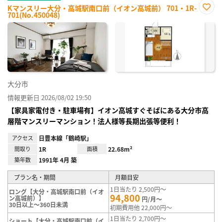
Kマンスリー大分・高城駅南口前（イオン高城前） 701・1R-
701(No.450048)
お気
に入
り登
録
大分市
情報更新日 2026/08/02 19:50
【家具家電付き・駐車場有】イオン高城すぐそばにある大分市高
層階マンスリーマンション！法人様等長期出張等便利！
アクセス
日豊本線「鶴崎駅」
間取り
1R
面積
22.68m²
築年数
1991年 4月 築
プラン名・期間
月額目安
1日当たり 2,500円～
ロング【大分・高城駅南口前（イオ
94,800
ン高城前）】
円/月～
30日以上～360日未満
初期費用他 22,000円～
1日当たり 2,700円～
ショート【大分・高城駅南口前（イ