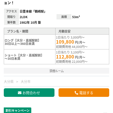
ョン！
アクセス
日豊本線「鶴崎駅」
間取り
2LDK
面積
53m²
築年数
1982年 10月 築
プラン名・期間
月額目安
1日当たり 3,000円～
ロング【大分・高城駅前】
109,800
円/月～
30日以上～360日未満
初期費用他 44,000円～
1日当たり 3,100円～
ショート【大分・高城駅前】
112,800
円/月～
～30日未満
初期費用他 22,000円～
禁煙ルーム
大分県
大分市
お問合わせ
電話する
割引キャンペーン