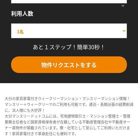
利用人数
あと１ステップ！簡単30秒！
物件リクエストをする
大分の家具家電付きウィークリーマンション・マンスリーマンション情報！
マンスリー＋ウィークリーでのご利用も可能です。連泊・長期出張の経費削減
に、法人様にも大好評！
大分マンスリードットコムには、宅地建物取引士・マンション管理士・管理
業務主任者など国家資格保有者が在籍している不動産管理会社や不動産オー
ナー直物件が掲載されています。寮・社宅として安心してご利用いただけま
す！家具家電付きで単身赴任にも便利です。