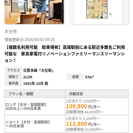
に入
り登
録
大分市
情報更新日 2026/08/02 09:20
【複数名利用可能 駐車場有】高城駅前にある駅近多数名ご利用
可能な 家具家電付リノベーションファミリーマンスリーマンシ
ョン！
アクセス
日豊本線「大在駅」
間取り
2LDK
面積
53m²
築年数
1982年 10月 築
プラン名・期間
月額目安
1日当たり 3,000円～
ロング【大分・高城駅前】
109,800
円/月～
30日以上～360日未満
初期費用他 44,000円～
1日当たり 3,100円～
ショート【大分・高城駅前】
112,800
円/月～
～30日未満
初期費用他 22,000円～