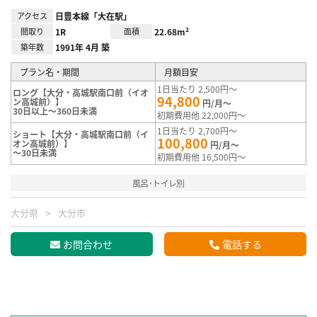
アクセス
日豊本線「大在駅」
間取り
1R
面積
22.68m²
築年数
1991年 4月 築
プラン名・期間
月額目安
1日当たり 2,500円～
ロング【大分・高城駅南口前（イオ
94,800
ン高城前）】
円/月～
30日以上～360日未満
初期費用他 22,000円～
1日当たり 2,700円～
ショート【大分・高城駅南口前（イ
100,800
オン高城前）】
円/月～
～30日未満
初期費用他 16,500円～
風呂･トイレ別
大分県
大分市
お問合わせ
電話する