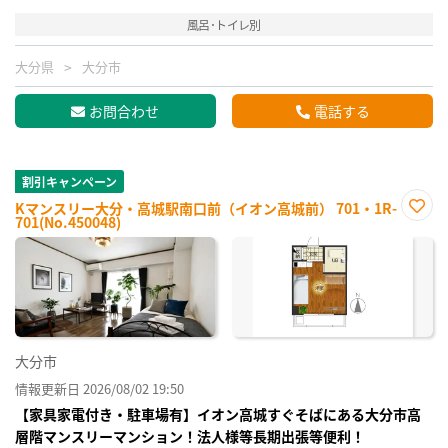
風呂･トイレ別
大分県
大分市
お問合わせ
電話する
割引キャンペーン
Kマンスリー大分・高城駅南口前（イオン高城前） 701・1R-
701(No.450048)
お気
に入
り登
録
大分市
情報更新日 2026/08/02 19:50
【家具家電付き・駐車場有】イオン高城すぐそばにある大分市高
層階マンスリーマンション！法人様等長期出張等便利！