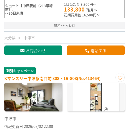
1日当たり 3,800円～
ショート【中津駅前（213号線
133,800
前）】
円/月～
～30日未満
初期費用他 16,500円～
風呂･トイレ別
大分県
中津市
お問合わせ
電話する
割引キャンペーン
Kマンスリー中津駅南口前 808・1R-808(No.413464)
お気
に入
り登
録
中津市
情報更新日 2026/08/02 22:08