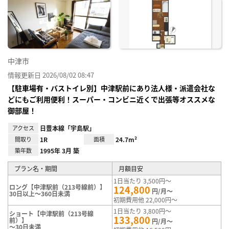
に入
り登
録
中津市
情報更新日 2026/08/02 08:47
【駐車場有・バストイレ別】中津駅前にあり法人様・派遣会社な
どにもご利用便利！スーパー・コンビニ近くで出張等オススメな
御部屋！
アクセス
日豊本線「宇島駅」
間取り
1R
面積
24.7m²
築年数
1995年 3月 築
プラン名・期間
月額目安
1日当たり 3,500円～
ロング【中津駅前（213号線前）】
124,800
円/月～
30日以上～360日未満
初期費用他 22,000円～
1日当たり 3,800円～
ショート【中津駅前（213号線
133,800
前）】
円/月～
～30日未満