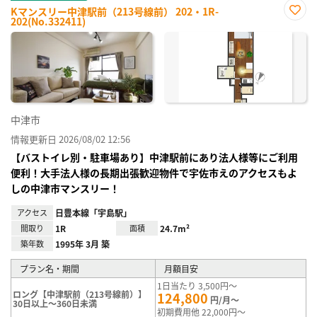
Kマンスリー中津駅前（213号線前） 202・1R-
202(No.332411)
お気
に入
り登
録
中津市
情報更新日 2026/08/02 12:56
【バストイレ別・駐車場あり】中津駅前にあり法人様等にご利用
便利！大手法人様の長期出張歓迎物件で宇佐市えのアクセスもよ
しの中津市マンスリー！
アクセス
日豊本線「宇島駅」
間取り
1R
面積
24.7m²
築年数
1995年 3月 築
プラン名・期間
月額目安
1日当たり 3,500円～
ロング【中津駅前（213号線前）】
124,800
円/月～
30日以上～360日未満
初期費用他 22,000円～