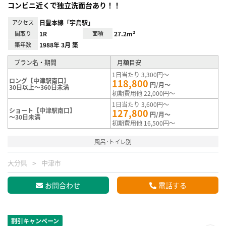
コンビニ近くで独立洗面台あり！！
アクセス
日豊本線「宇島駅」
間取り
1R
面積
27.2m²
築年数
1988年 3月 築
プラン名・期間
月額目安
1日当たり 3,300円～
ロング【中津駅南口】
118,800
円/月～
30日以上～360日未満
初期費用他 22,000円～
1日当たり 3,600円～
ショート【中津駅南口】
127,800
円/月～
～30日未満
初期費用他 16,500円～
風呂･トイレ別
大分県
中津市
お問合わせ
電話する
割引キャンペーン