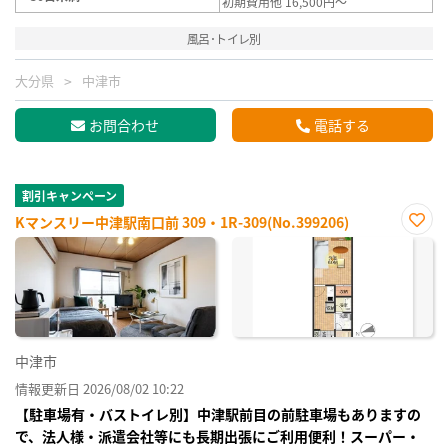
初期費用他 16,500円～
風呂･トイレ別
大分県
中津市
お問合わせ
電話する
割引キャンペーン
Kマンスリー中津駅南口前 309・1R-309(No.399206)
お気
に入
り登
録
中津市
情報更新日 2026/08/02 10:22
【駐車場有・バストイレ別】中津駅前目の前駐車場もありますの
で、法人様・派遣会社等にも長期出張にご利用便利！スーパー・