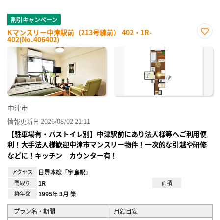
割引キャンペーン
Kマンスリー中津駅前（213号線前） 402・1R-
402(No.406402)
お気
に入
り登
録
中津市
情報更新日 2026/08/02 21:11
【駐車場有・バストイレ別】中津駅前にあり法人様等へご利用便
利！大手法人様歓迎中津市マンスリー物件！一次的な引越や研修
などに！キッチン カウンター有！
アクセス
日豊本線「宇島駅」
間取り
1R
面積
築年数
1995年 3月 築
プラン名・期間
月額目安