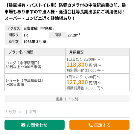
【駐車場有・バストイレ別】防犯カメラ付の中津駅前目の前、駐
車場もありますので法人様・派遣会社等長期出張にご利用便利！
スーパー・コンビニ近く駐輪場あり！
アクセス
日豊本線「宇島駅」
間取り
1R
面積
27.2m²
築年数
1988年 3月 築
プラン名・期間
月額目安
1日当たり 3,300円～
ロング【中津駅南口】
118,800
円/月～
30日以上～360日未満
初期費用他 22,000円～
1日当たり 3,600円～
ショート【中津駅南口】
127,800
円/月～
～30日未満
初期費用他 16,500円～
風呂･トイレ別
大分県
中津市
お問合わせ
電話する