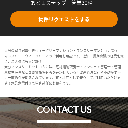
あと１ステップ！簡単30秒！
物件リクエストをする
大分の家具家電付きウィークリーマンション・マンスリーマンション情報！
マンスリー＋ウィークリーでのご利用も可能です。連泊・長期出張の経費削減
に、法人様にも大好評！
大分マンスリードットコムには、宅地建物取引士・マンション管理士・管理
業務主任者など国家資格保有者が在籍している不動産管理会社や不動産オー
ナー直物件が掲載されています。寮・社宅として安心してご利用いただけま
す！家具家電付きで単身赴任にも便利です。
CONTACT US