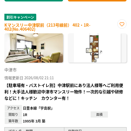
割引キャンペーン
Kマンスリー中津駅前（213号線前） 402・1R-
402(No.406402)
お気
に入
り登
録
中津市
情報更新日 2026/08/02 21:11
【駐車場有・バストイレ別】中津駅前にあり法人様等へご利用便
利！大手法人様歓迎中津市マンスリー物件！一次的な引越や研修
などに！キッチン カウンター有！
アクセス
日豊本線「宇島駅」
間取り
1R
面積
築年数
1995年 3月 築