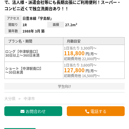
で、法人様・派遣会社等にも長期出張にご利用便利！スーパー・
コンビニ近くで独立洗面台あり！！
アクセス
日豊本線「宇島駅」
間取り
1R
面積
27.2m²
築年数
1988年 3月 築
プラン名・期間
月額目安
1日当たり 3,300円～
ロング【中津駅南口】
118,800
円/月～
30日以上～360日未満
初期費用他 22,000円～
1日当たり 3,600円～
ショート【中津駅南口】
127,800
円/月～
～30日未満
初期費用他 16,500円～
学生向け
大分県
中津市
お問合わせ
電話する