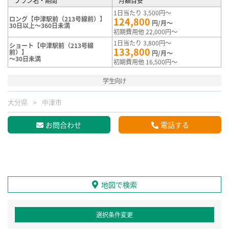
プラン名・期間
月額目安
1日当たり 3,500円～
ロング【中津駅前（213号線前）】
124,800
円/月～
30日以上～360日未満
初期費用他 22,000円～
1日当たり 3,800円～
ショート【中津駅前（213号線
133,800
前）】
円/月～
～30日未満
初期費用他 16,500円～
学生向け
大分県
中津市
お問合わせ
電話する
地図で検索
選択条件変更