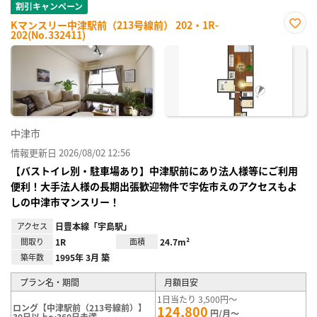
割引キャンペーン
Kマンスリー中津駅前（213号線前） 202・1R-
202(No.332411)
お気
に入
り登
録
中津市
情報更新日 2026/08/02 12:56
【バストイレ別・駐車場あり】中津駅前にあり法人様等にご利用
便利！大手法人様の長期出張歓迎物件で宇佐市えのアクセスもよ
しの中津市マンスリー！
アクセス
日豊本線「宇島駅」
間取り
1R
面積
24.7m²
築年数
1995年 3月 築
プラン名・期間
月額目安
1日当たり 3,500円～
ロング【中津駅前（213号線前）】
124,800
円/月～
30日以上～360日未満