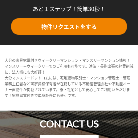
あと１ステップ！簡単30秒！
物件リクエストをする
大分の家具家電付きウィークリーマンション・マンスリーマンション情報！
マンスリー＋ウィークリーでのご利用も可能です。連泊・長期出張の経費削減
に、法人様にも大好評！
大分マンスリードットコムには、宅地建物取引士・マンション管理士・管理
業務主任者など国家資格保有者が在籍している不動産管理会社や不動産オー
ナー直物件が掲載されています。寮・社宅として安心してご利用いただけま
す！家具家電付きで単身赴任にも便利です。
CONTACT US