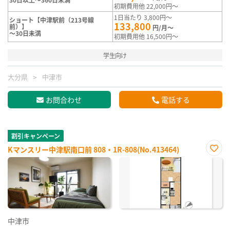
初期費用他 22,000円～
1日当たり 3,800円～
ショート【中津駅前（213号線
133,800
前）】
円/月～
～30日未満
初期費用他 16,500円～
学生向け
大分県
中津市
お問合わせ
電話する
割引キャンペーン
Kマンスリー中津駅南口前 808・1R-808(No.413464)
お気
に入
り登
録
中津市