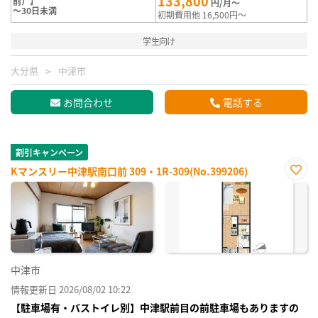
133,800
前）】
円/月～
～30日未満
初期費用他 16,500円～
学生向け
大分県
中津市
お問合わせ
電話する
割引キャンペーン
Kマンスリー中津駅南口前 309・1R-309(No.399206)
お気
に入
り登
録
中津市
情報更新日 2026/08/02 10:22
【駐車場有・バストイレ別】中津駅前目の前駐車場もありますの