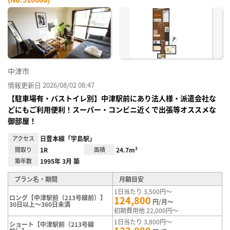
お気
に入
り登
録
中津市
情報更新日 2026/08/02 08:47
【駐車場有・バストイレ別】中津駅前にあり法人様・派遣会社な
どにもご利用便利！スーパー・コンビニ近くで出張等オススメな
御部屋！
アクセス
日豊本線「宇島駅」
間取り
1R
面積
24.7m²
築年数
1995年 3月 築
プラン名・期間
月額目安
1日当たり 3,500円～
ロング【中津駅前（213号線前）】
124,800
円/月～
30日以上～360日未満
初期費用他 22,000円～
1日当たり 3,800円～
ショート【中津駅前（213号線