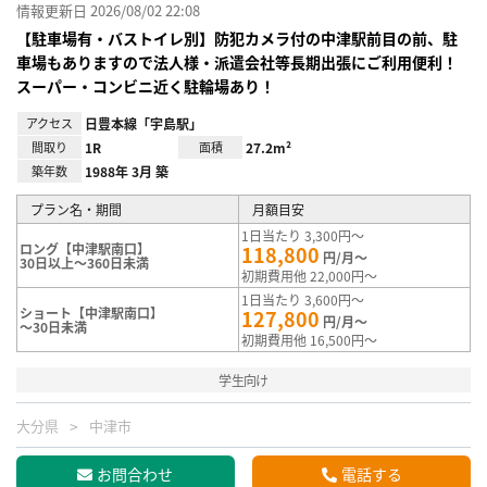
情報更新日 2026/08/02 22:08
【駐車場有・バストイレ別】防犯カメラ付の中津駅前目の前、駐
車場もありますので法人様・派遣会社等長期出張にご利用便利！
スーパー・コンビニ近く駐輪場あり！
アクセス
日豊本線「宇島駅」
間取り
1R
面積
27.2m²
築年数
1988年 3月 築
プラン名・期間
月額目安
1日当たり 3,300円～
ロング【中津駅南口】
118,800
円/月～
30日以上～360日未満
初期費用他 22,000円～
1日当たり 3,600円～
ショート【中津駅南口】
127,800
円/月～
～30日未満
初期費用他 16,500円～
学生向け
大分県
中津市
お問合わせ
電話する