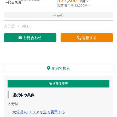
127,800
円/月～
～30日未満
初期費用他 22,000円～
wifiあり
大分県
別府市
お問合わせ
電話する
地図で検索
選択条件変更
選択中の条件
大分県
大分県 の エリアを全て表示する