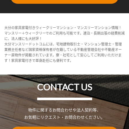
大分の家具家電付きウィークリーマンション・マンスリーマンション情報！
マンスリー＋ウィークリーでのご利用も可能です。連泊・長期出張の経費削減
に、法人様にも大好評！
大分マンスリードットコムには、宅地建物取引士・マンション管理士・管理
業務主任者など国家資格保有者が在籍している不動産管理会社や不動産オー
ナー直物件が掲載されています。寮・社宅として安心してご利用いただけま
す！家具家電付きで単身赴任にも便利です。
CONTACT US
物件に関するお問合わせや法人契約等、
お気軽にリクエスト・お問合わせください。