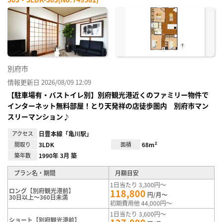
お気
に入
り登
録
別府市
情報更新日 2026/08/09 12:09
【駐車場有・バストイレ別】別府観光港近くのファミリー物件で
インターネット無料部屋！とり天発祥の店徒歩圏内 別府市マン
スリーマンション♪
アクセス
日豊本線「亀川駅」
間取り
3LDK
面積
68m²
築年数
1990年 3月 築
プラン名・期間
月額目安
1日当たり 3,300円～
ロング【別府観光港前】
118,800
円/月～
30日以上～360日未満
初期費用他 44,000円～
1日当たり 3,600円～
ショート【別府観光港前】