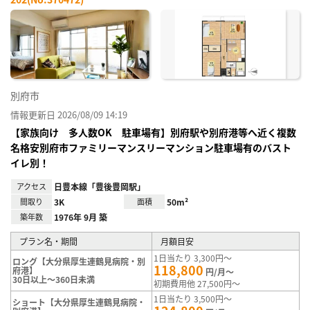
お気
に入
り登
録
別府市
情報更新日 2026/08/09 14:19
【家族向け 多人数OK 駐車場有】別府駅や別府港等へ近く複数
名格安別府市ファミリーマンスリーマンション駐車場有のバスト
イレ別！
アクセス
日豊本線「豊後豊岡駅」
間取り
3K
面積
50m²
築年数
1976年 9月 築
プラン名・期間
月額目安
1日当たり 3,300円～
ロング【大分県厚生連鶴見病院・別
118,800
府港】
円/月～
30日以上～360日未満
初期費用他 27,500円～
1日当たり 3,500円～
ショート【大分県厚生連鶴見病院・