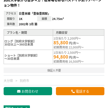
ョン物件！
アクセス
日豊本線「豊後豊岡駅」
間取り
1K
面積
24.75m²
築年数
2002年 3月 築
プラン名・期間
月額目安
1日当たり 2,200円～
ロング【別府大学駅前】
85,800
円/月～
30日以上～360日未満
初期費用他 22,000円～
1日当たり 2,500円～
ショート【別府大学駅前】
94,800
円/月～
～30日未満
初期費用他 16,500円～
保証人不要
大分県
別府市
お問合わせ
電話する