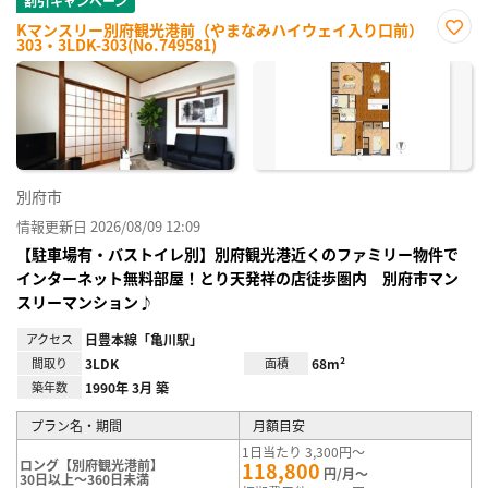
割引キャンペーン
Kマンスリー別府観光港前（やまなみハイウェイ入り口前）
303・3LDK-303(No.749581)
お気
に入
り登
録
別府市
情報更新日 2026/08/09 12:09
【駐車場有・バストイレ別】別府観光港近くのファミリー物件で
インターネット無料部屋！とり天発祥の店徒歩圏内 別府市マン
スリーマンション♪
アクセス
日豊本線「亀川駅」
間取り
3LDK
面積
68m²
築年数
1990年 3月 築
プラン名・期間
月額目安
1日当たり 3,300円～
ロング【別府観光港前】
118,800
円/月～
30日以上～360日未満