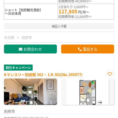
初期費用他 44,000円～
1日当たり 3,600円～
ショート【別府観光港前】
127,800
円/月～
～30日未満
初期費用他 22,000円～
保証人不要
大分県
別府市
お問合わせ
電話する
割引キャンペーン
Kマンスリー別府駅 302・１R-302(No.395977)
お気
に入
り登
録
別府市