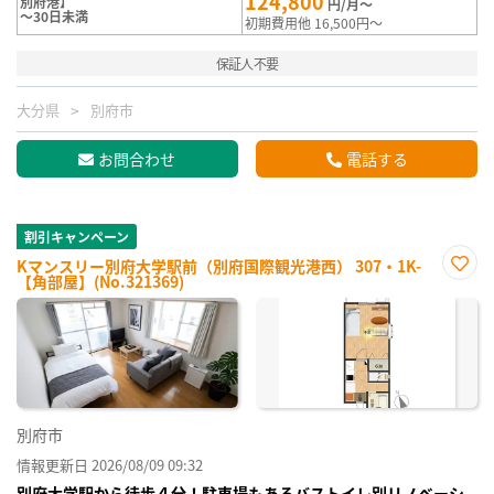
124,800
別府港】
円/月～
～30日未満
初期費用他 16,500円～
保証人不要
大分県
別府市
お問合わせ
電話する
割引キャンペーン
Kマンスリー別府大学駅前（別府国際観光港西） 307・1K-
【角部屋】(No.321369)
お気
に入
り登
録
別府市
情報更新日 2026/08/09 09:32
別府大学駅から徒歩４分！駐車場もあるバストイレ別リノベーシ