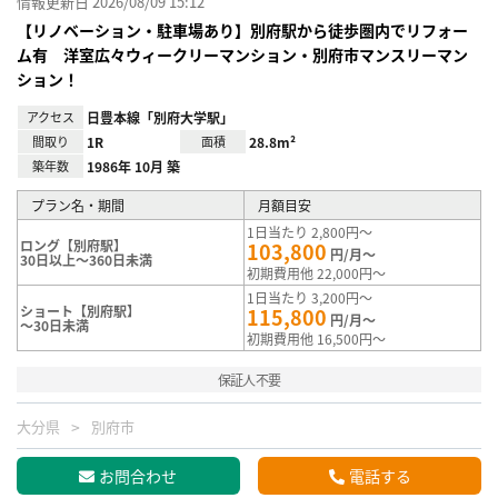
情報更新日 2026/08/09 15:12
【リノベーション・駐車場あり】別府駅から徒歩圏内でリフォー
ム有 洋室広々ウィークリーマンション・別府市マンスリーマン
ション！
アクセス
日豊本線「別府大学駅」
間取り
1R
面積
28.8m²
築年数
1986年 10月 築
プラン名・期間
月額目安
1日当たり 2,800円～
ロング【別府駅】
103,800
円/月～
30日以上～360日未満
初期費用他 22,000円～
1日当たり 3,200円～
ショート【別府駅】
115,800
円/月～
～30日未満
初期費用他 16,500円～
保証人不要
大分県
別府市
お問合わせ
電話する