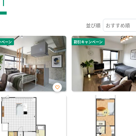
ST
並び順
ンペーン
割引キャンペーン
お気
に入
り登
録