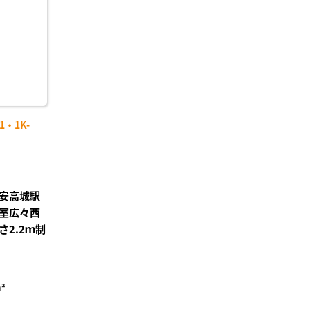
録
・1K-
安高城駅
室広々西
2.2ｍ制
²