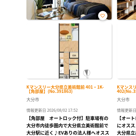
お気
に入
り登
録
Kマンスリー大分県立美術館前 401・1K-
Kマンスリ
【角部屋】(No.391863)
402(No.3
大分市
大分市
情報更新日 2026/08/02 17:52
情報更新日 20
【角部屋 オートロック付】駐車場有の
【オート
大分市内徒歩圏内で大分県立美術館前で
にオスス
大分駅に近く♪EVありの法人様へオスス
大分県立