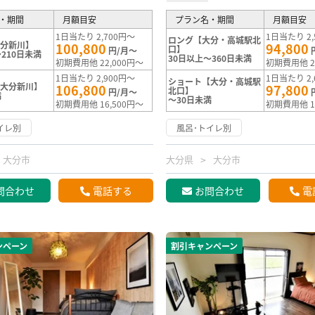
・期間
月額目安
プラン名・期間
月額目安
1日当たり 2,700円～
1日当たり 2,
ロング【大分・高城駅北
大分新川】
100,800
94,800
口】
円/月～
210日未満
30日以上～360日未満
初期費用他 22,000円～
初期費用他 2
1日当たり 2,900円～
1日当たり 2,
ショート【大分・高城駅
【大分新川】
106,800
97,800
北口】
円/月～
満
～30日未満
初期費用他 16,500円～
初期費用他 1
イレ別
風呂･トイレ別
大分市
大分県
大分市
問合わせ
電話する
お問合わせ
電
ンペーン
割引キャンペーン