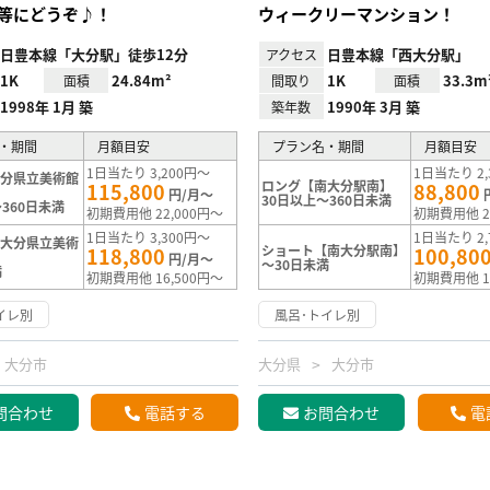
等にどうぞ♪！
ウィークリーマンション！
日豊本線「大分駅」徒歩12分
日豊本線「西大分駅」
アクセス
1K
24.84m²
1K
33.3m
面積
間取り
面積
1998年 1月 築
1990年 3月 築
築年数
・期間
月額目安
プラン名・期間
月額目安
1日当たり 3,200円～
1日当たり 2,
大分県立美術館
ロング【南大分駅南】
115,800
88,800
円/月～
30日以上～360日未満
360日未満
初期費用他 22,000円～
初期費用他 2
1日当たり 3,300円～
1日当たり 2,
【大分県立美術
ショート【南大分駅南】
118,800
100,80
円/月～
～30日未満
満
初期費用他 16,500円～
初期費用他 1
イレ別
風呂･トイレ別
大分市
大分県
大分市
問合わせ
電話する
お問合わせ
電