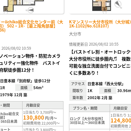
ーiichiko総合文化センター前（大
Kマンスリー大分市役所（大分城） 
） 502・1R-【最上階角部屋】
1K-1102(No.618107)
36)
大分市
情報更新日 2026/08/02 10:55
26/08/02 10:59
【バストイレ別・オートロック
ノベーション物件・防犯カメラ
大分市役所に徒歩圏内♬ 複数
ュリティー強化物件 バストイ
可能な独立洗面台付でコンビニ
府駅徒歩圏12分！
くに多数あり！
日豊本線「別府駅」徒歩12分
日豊本線「西大分駅」
アクセス
1R
54m²
面積
1K
30.96m
間取り
面積
1979年 12月 築
2002年 2月 築
築年数
・期間
月額目安
プラン名・期間
月額目安
1日当たり 3,700円～
chiko総合文
1日当たり 3,
130,800
ー前】
円/月～
ロング【大分市役所】
124,80
365日未満
30日以上～360日未満
初期費用他 22,000円～
初期費用他 2
ショート
1日当たり 3,800円～