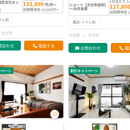
1日当たり 3,
ko総合文化セン
133,800
円/月～
ショート【大分市役所】
127,80
～30日未満
初期費用他 16,500円～
満
初期費用他 1
イレ別
風呂･トイレ別
大分市
大分県
大分市
問合わせ
電話する
お問合わせ
電
ンペーン
割引キャンペーン
お気
に入
り登