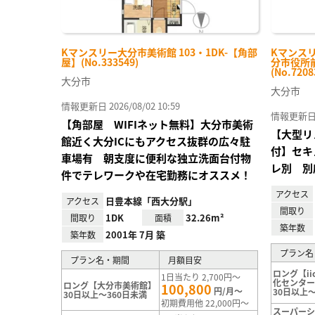
Kマンスリー大分市美術館 103・1DK-【角部
Kマンスリ
屋】(No.333549)
分市役所前
(No.7208
大分市
大分市
情報更新日 2026/08/02 10:59
情報更新日 20
【角部屋 WIFIネット無料】大分市美術
【大型リ
館近く大分ICにもアクセス抜群の広々駐
付】セキ
車場有 朝支度に便利な独立洗面台付物
レ別 別
件でテレワークや在宅勤務にオススメ！
アクセス
日豊本線「西大分駅」
アクセス
間取り
1DK
32.26m²
間取り
面積
築年数
2001年 7月 築
築年数
プラン名
プラン名・期間
月額目安
ロング【ii
1日当たり 2,700円～
化センタ
ロング【大分市美術館】
100,800
円/月～
30日以上～
30日以上～360日未満
初期費用他 22,000円～
スーパー