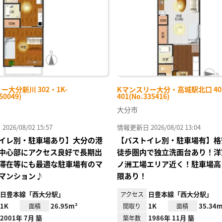
録
ー大分新川 302・1K-
Kマンスリー大分・高城駅北口 401
50049)
401(No.335416)
大分市
26/08/02 15:57
情報更新日 2026/08/02 13:04
イレ別・駐車場あり】大分の港
【バストイレ別・駐車場有】格
中心部にアクセス良好で長期出
徒歩圏内で独立洗面台あり！洋
滞在等にも最適な駐車場有のマ
ノ洲工場エリア近く！駐車場高さ
マンション♪
限あり！
日豊本線「西大分駅」
日豊本線「西大分駅」
アクセス
1K
26.95m²
1K
35.34m
面積
間取り
面積
2001年 7月 築
1986年 11月 築
築年数