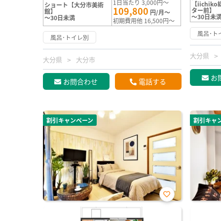
1日当たり 3,000円～
【iichi
ショート【大分市美術
109,800
ター前】
館】
円/月～
～30日未
～30日未満
初期費用他 16,500円～
風呂･ト
風呂･トイレ別
大分県
大分県
大分市
お
お問合わせ
電話する
割引キャンペーン
割引キャ
お気
に入
り登