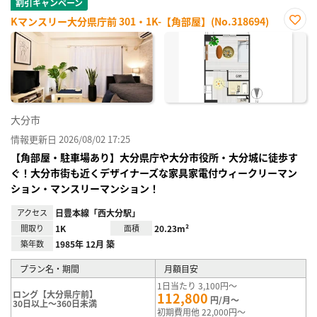
割引キャンペーン
Kマンスリー大分県庁前 301・1K-【角部屋】(No.318694)
お気
に入
り登
録
大分市
情報更新日 2026/08/02 17:25
【角部屋・駐車場あり】大分県庁や大分市役所・大分城に徒歩す
ぐ！大分市街も近くデザイナーズな家具家電付ウィークリーマン
ション・マンスリーマンション！
アクセス
日豊本線「西大分駅」
間取り
1K
面積
20.23m²
築年数
1985年 12月 築
プラン名・期間
月額目安
1日当たり 3,100円～
ロング【大分県庁前】
112,800
円/月～
30日以上～360日未満
初期費用他 22,000円～