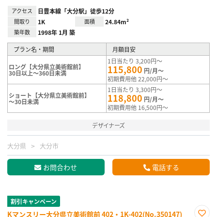
アクセス
日豊本線「大分駅」徒歩12分
間取り
1K
面積
24.84m²
築年数
1998年 1月 築
プラン名・期間
月額目安
1日当たり 3,200円～
ロング【大分県立美術館前】
115,800
円/月～
30日以上～360日未満
初期費用他 22,000円～
1日当たり 3,300円～
ショート【大分県立美術館前】
118,800
円/月～
～30日未満
初期費用他 16,500円～
デザイナーズ
大分県
大分市
お問合わせ
電話する
割引キャンペーン
Kマンスリー大分県立美術館前 402・1K-402(No.350147)