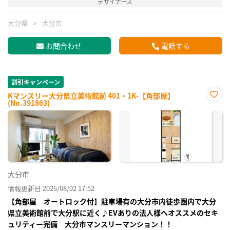
デザイナーズ
大分県
大分市
お問合わせ
電話する
割引キャンペーン
Kマンスリー大分県立美術館前 401・1K-【角部屋】
(No.391863)
お気
に入
り登
録
大分市
情報更新日 2026/08/02 17:52
【角部屋 オートロック付】駐車場有の大分市内徒歩圏内で大分
県立美術館前で大分駅に近く♪EVありの法人様へオススメのセキ
ュリティー完備 大分市マンスリーマンション！！