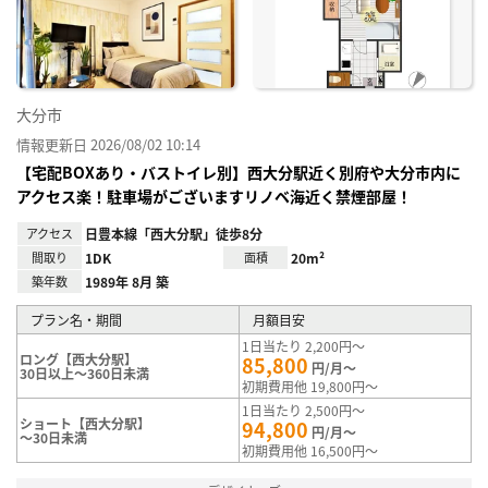
に入
り登
録
大分市
情報更新日 2026/08/02 10:14
【宅配BOXあり・バストイレ別】西大分駅近く別府や大分市内に
アクセス楽！駐車場がございますリノベ海近く禁煙部屋！
アクセス
日豊本線「西大分駅」徒歩8分
間取り
1DK
面積
20m²
築年数
1989年 8月 築
プラン名・期間
月額目安
1日当たり 2,200円～
ロング【西大分駅】
85,800
円/月～
30日以上～360日未満
初期費用他 19,800円～
1日当たり 2,500円～
ショート【西大分駅】
94,800
円/月～
～30日未満
初期費用他 16,500円～