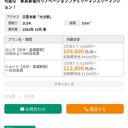
可能な 家具家電付リノベーションファミリーマンスリーマンシ
ョン！
アクセス
日豊本線「大分駅」
間取り
2LDK
面積
53m²
築年数
1982年 10月 築
プラン名・期間
月額目安
1日当たり 3,000円～
ロング【大分・高城駅前】
109,800
円/月～
30日以上～360日未満
初期費用他 44,000円～
1日当たり 3,100円～
ショート【大分・高城駅前】
112,800
円/月～
～30日未満
初期費用他 22,000円～
デザイナーズ
大分県
大分市
お問合わせ
電話する