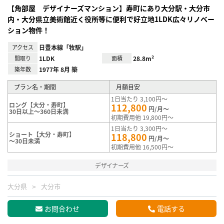
【角部屋 デザイナーズマンション】寿町にあり大分駅・大分市
内・大分県立美術館近く役所等に便利で好立地1LDK広々リノベー
ション物件！
アクセス
日豊本線「牧駅」
間取り
1LDK
面積
28.8m²
築年数
1977年 8月 築
プラン名・期間
月額目安
1日当たり 3,100円～
ロング【大分・寿町】
112,800
円/月～
30日以上～360日未満
初期費用他 19,800円～
1日当たり 3,300円～
ショート【大分・寿町】
118,800
円/月～
～30日未満
初期費用他 16,500円～
デザイナーズ
大分県
大分市
お問合わせ
電話する