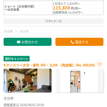
1日当たり 3,200円～
ショート【大分県庁前】
115,800
円/月～
～30日未満
初期費用他 16,500円～
デザイナーズ
大分県
大分市
お問合わせ
電話する
割引キャンペーン
Kマンスリー大分・寿町 305・1LDK-【角部屋】(No.396196)
お気
に入
り登
録
大分市
情報更新日 2026/08/02 10:00