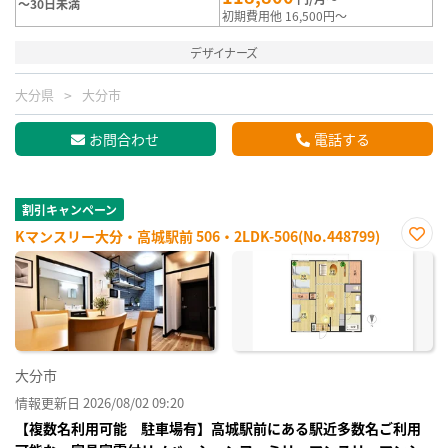
～30日未満
初期費用他 16,500円～
デザイナーズ
大分県
大分市
お問合わせ
電話する
割引キャンペーン
Kマンスリー大分・高城駅前 506・2LDK-506(No.448799)
お気
に入
り登
録
大分市
情報更新日 2026/08/02 09:20
【複数名利用可能 駐車場有】高城駅前にある駅近多数名ご利用