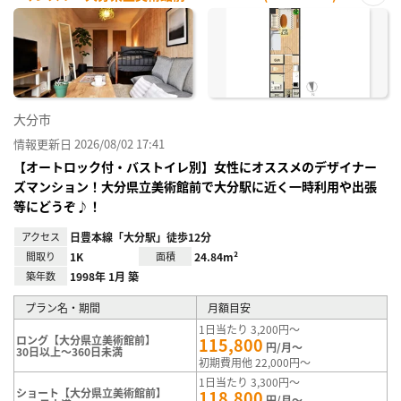
お気
に入
り登
録
大分市
情報更新日 2026/08/02 17:41
【オートロック付・バストイレ別】女性にオススメのデザイナー
ズマンション！大分県立美術館前で大分駅に近く一時利用や出張
等にどうぞ♪！
アクセス
日豊本線「大分駅」徒歩12分
間取り
1K
面積
24.84m²
築年数
1998年 1月 築
プラン名・期間
月額目安
1日当たり 3,200円～
ロング【大分県立美術館前】
115,800
円/月～
30日以上～360日未満
初期費用他 22,000円～
1日当たり 3,300円～
ショート【大分県立美術館前】
118,800
円/月～