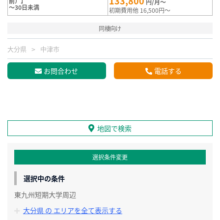
133,800
前）】
円/月～
～30日未満
初期費用他 16,500円～
同棲向け
大分県
中津市
お問合わせ
電話する
地図で検索
選択条件変更
選択中の条件
東九州短期大学周辺
大分県 の エリアを全て表示する