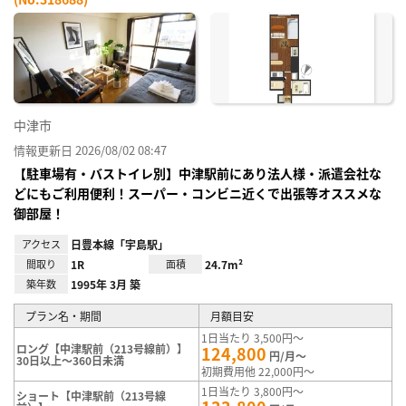
お気
に入
り登
録
中津市
情報更新日 2026/08/02 08:47
【駐車場有・バストイレ別】中津駅前にあり法人様・派遣会社な
どにもご利用便利！スーパー・コンビニ近くで出張等オススメな
御部屋！
アクセス
日豊本線「宇島駅」
間取り
1R
面積
24.7m²
築年数
1995年 3月 築
プラン名・期間
月額目安
1日当たり 3,500円～
ロング【中津駅前（213号線前）】
124,800
円/月～
30日以上～360日未満
初期費用他 22,000円～
1日当たり 3,800円～
ショート【中津駅前（213号線