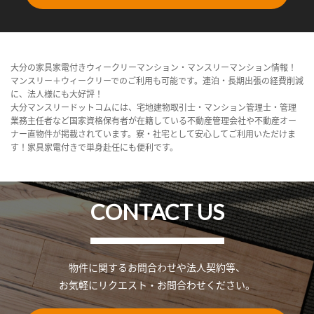
大分の家具家電付きウィークリーマンション・マンスリーマンション情報！
マンスリー＋ウィークリーでのご利用も可能です。連泊・長期出張の経費削減
に、法人様にも大好評！
大分マンスリードットコムには、宅地建物取引士・マンション管理士・管理
業務主任者など国家資格保有者が在籍している不動産管理会社や不動産オー
ナー直物件が掲載されています。寮・社宅として安心してご利用いただけま
す！家具家電付きで単身赴任にも便利です。
CONTACT US
物件に関するお問合わせや法人契約等、
お気軽にリクエスト・お問合わせください。