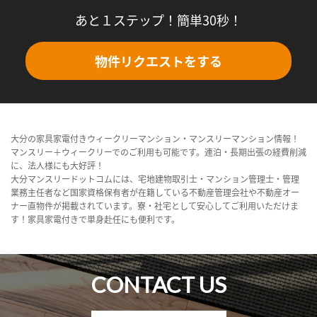
あと１ステップ！簡単30秒！
物件リクエストをする
大分の家具家電付きウィークリーマンション・マンスリーマンション情報！
マンスリー＋ウィークリーでのご利用も可能です。連泊・長期出張の経費削減
に、法人様にも大好評！
大分マンスリードットコムには、宅地建物取引士・マンション管理士・管理
業務主任者など国家資格保有者が在籍している不動産管理会社や不動産オー
ナー直物件が掲載されています。寮・社宅として安心してご利用いただけま
す！家具家電付きで単身赴任にも便利です。
CONTACT US