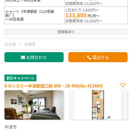
初期費用他 22,000円～
1日当たり 3,800円～
ショート【中津駅前（213号線
133,800
前）】
円/月～
～30日未満
初期費用他 16,500円～
駐車場あり
大分県
中津市
お問合わせ
電話する
割引キャンペーン
Kマンスリー中津駅南口前 808・1R-808(No.413464)
お気
に入
り登
録
中津市