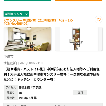
割引キャンペーン
Kマンスリー中津駅前（213号線前） 402・1R-
402(No.406402)
お気
に入
り登
録
中津市
情報更新日 2026/08/02 21:11
【駐車場有・バストイレ別】中津駅前にあり法人様等へご利用便
利！大手法人様歓迎中津市マンスリー物件！一次的な引越や研修
などに！キッチン カウンター有！
アクセス
日豊本線「宇島駅」
間取り
1R
面積
築年数
1995年 3月 築