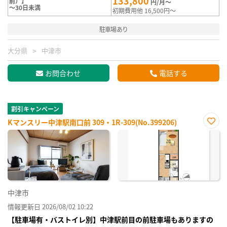
133,800
前）】
円/月～
～30日未満
初期費用他 16,500円～
駐車場あり
大分県
中津市
お問合わせ
電話する
割引キャンペーン
Kマンスリー中津駅南口前 309・1R-309(No.399206)
お気
に入
り登
録
中津市
情報更新日 2026/08/02 10:22
【駐車場有・バストイレ別】中津駅前目の前駐車場もありますの