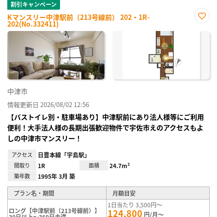
割引キャンペーン
Kマンスリー中津駅前（213号線前） 202・1R-
202(No.332411)
お気
に入
り登
録
中津市
情報更新日 2026/08/02 12:56
【バストイレ別・駐車場あり】中津駅前にあり法人様等にご利用
便利！大手法人様の長期出張歓迎物件で宇佐市えのアクセスもよ
しの中津市マンスリー！
アクセス
日豊本線「宇島駅」
間取り
1R
面積
24.7m²
築年数
1995年 3月 築
プラン名・期間
月額目安
1日当たり 3,500円～
ロング【中津駅前（213号線前）】
124,800
円/月～
30日以上～360日未満