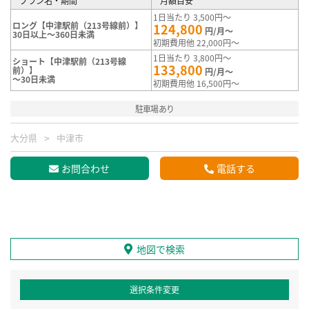
プラン名・期間
月額目安
1日当たり 3,500円～
ロング【中津駅前（213号線前）】
124,800
円/月～
30日以上～360日未満
初期費用他 22,000円～
1日当たり 3,800円～
ショート【中津駅前（213号線
133,800
前）】
円/月～
～30日未満
初期費用他 16,500円～
駐車場あり
大分県
中津市
お問合わせ
電話する
地図で検索
選択条件変更