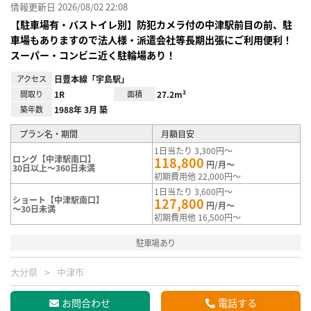
情報更新日 2026/08/02 22:08
【駐車場有・バストイレ別】防犯カメラ付の中津駅前目の前、駐
車場もありますので法人様・派遣会社等長期出張にご利用便利！
スーパー・コンビニ近く駐輪場あり！
アクセス
日豊本線「宇島駅」
間取り
1R
面積
27.2m²
築年数
1988年 3月 築
プラン名・期間
月額目安
1日当たり 3,300円～
ロング【中津駅南口】
118,800
円/月～
30日以上～360日未満
初期費用他 22,000円～
1日当たり 3,600円～
ショート【中津駅南口】
127,800
円/月～
～30日未満
初期費用他 16,500円～
駐車場あり
大分県
中津市
お問合わせ
電話する