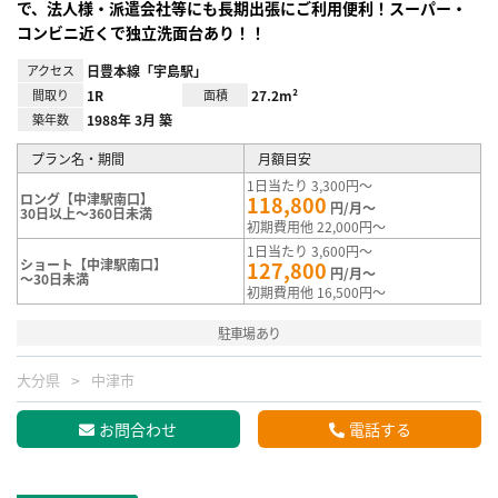
で、法人様・派遣会社等にも長期出張にご利用便利！スーパー・
コンビニ近くで独立洗面台あり！！
アクセス
日豊本線「宇島駅」
間取り
1R
面積
27.2m²
築年数
1988年 3月 築
プラン名・期間
月額目安
1日当たり 3,300円～
ロング【中津駅南口】
118,800
円/月～
30日以上～360日未満
初期費用他 22,000円～
1日当たり 3,600円～
ショート【中津駅南口】
127,800
円/月～
～30日未満
初期費用他 16,500円～
駐車場あり
大分県
中津市
お問合わせ
電話する