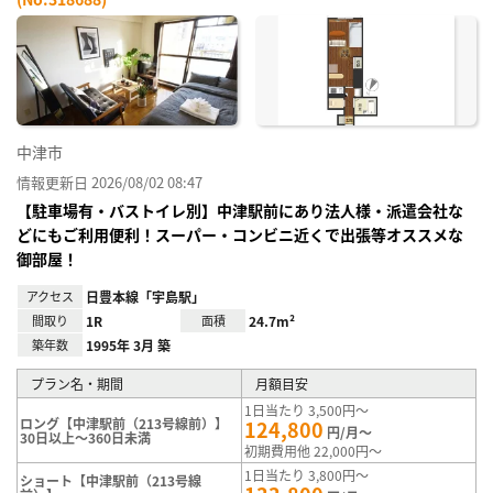
お気
に入
り登
録
中津市
情報更新日 2026/08/02 08:47
【駐車場有・バストイレ別】中津駅前にあり法人様・派遣会社な
どにもご利用便利！スーパー・コンビニ近くで出張等オススメな
御部屋！
アクセス
日豊本線「宇島駅」
間取り
1R
面積
24.7m²
築年数
1995年 3月 築
プラン名・期間
月額目安
1日当たり 3,500円～
ロング【中津駅前（213号線前）】
124,800
円/月～
30日以上～360日未満
初期費用他 22,000円～
1日当たり 3,800円～
ショート【中津駅前（213号線