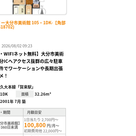
ー大分市美術館 105・1DK-【角部
18702)
26/08/02 09:23
・WIFIネット無料】大分市美術
分ICへアクセス抜群の広々駐車
件でワーケーションや長期出張
メ！
久大本線「賀来駅」
1DK
32.26m²
面積
2001年 7月 築
・期間
月額目安
1日当たり 2,700円～
大分市美術館】
100,800
円/月～
360日未満
初期費用他 22,000円～