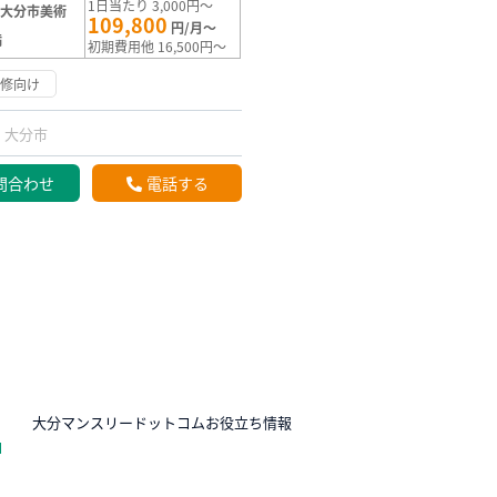
1日当たり 3,000円～
【大分市美術
109,800
円/月～
満
初期費用他 16,500円～
研修向け
大分市
問合わせ
電話する
N
大分マンスリードットコムお役立ち情報