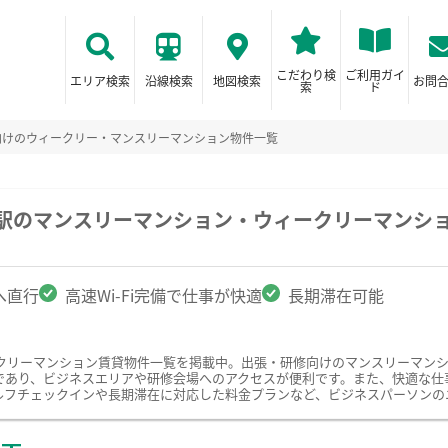
こだわり検
ご利用ガイ
エリア検索
沿線検索
地図検索
お問
索
ド
向けのウィークリー・マンスリーマンション物件一覧
来駅のマンスリーマンション・ウィークリーマンシ
へ直行
高速Wi-Fi完備で仕事が快適
長期滞在可能
クリーマンション賃貸物件一覧を掲載中。出張・研修向けのマンスリーマン
あり、ビジネスエリアや研修会場へのアクセスが便利です。また、快適な仕事環
ルフチェックインや長期滞在に対応した料金プランなど、ビジネスパーソンの