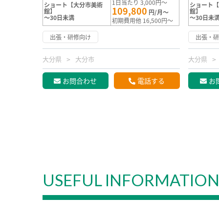
1日当たり 3,000円～
ショート【大分市美術
ショート
109,800
館】
館】
円/月～
～30日未満
～30日未
初期費用他 16,500円～
出張・研修向け
出張・
大分県
大分市
大分県
お問合わせ
電話する
お
USEFUL INFORMATIO