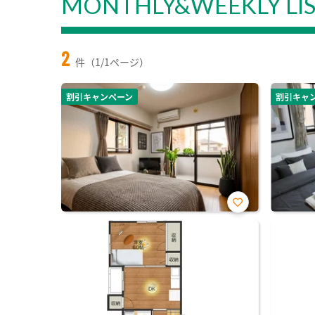
MONTHLY&WEEKLY LI
2
件（1/1ページ）
割引キャンペーン
割引キャ
お気
に入
り登
録