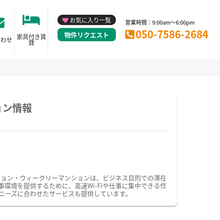
お気に入り一覧
営業時間：9:00am～6:00pm
050-7586-2684
物件リクエスト
家具付き賃
合わせ
貸
ョン情報
ション・ウィークリーマンションは、ビジネス目的での滞在
境を提供するために、高速Wi-Fiや仕事に集中できる作
ニーズに合わせたサービスも提供しています。