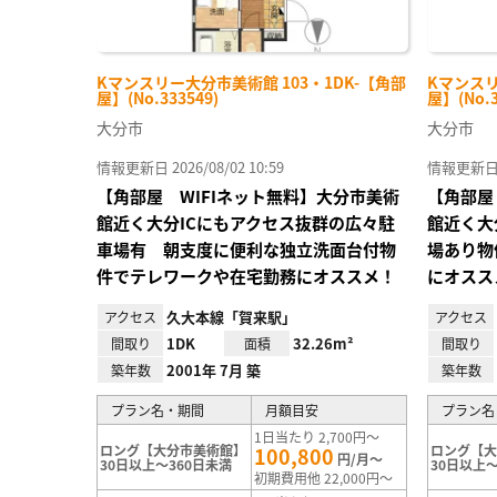
Kマンスリー大分市美術館 103・1DK-【角部
Kマンスリ
屋】(No.333549)
屋】(No.3
大分市
大分市
情報更新日 2026/08/02 10:59
情報更新日 20
【角部屋 WIFIネット無料】大分市美術
【角部屋
館近く大分ICにもアクセス抜群の広々駐
館近く大
車場有 朝支度に便利な独立洗面台付物
場あり物
件でテレワークや在宅勤務にオススメ！
にオスス
久大本線「賀来駅」
アクセス
アクセス
1DK
32.26m²
間取り
面積
間取り
2001年 7月 築
築年数
築年数
プラン名・期間
月額目安
プラン名
1日当たり 2,700円～
ロング【大分市美術館】
ロング【
100,800
円/月～
30日以上～360日未満
30日以上～
初期費用他 22,000円～