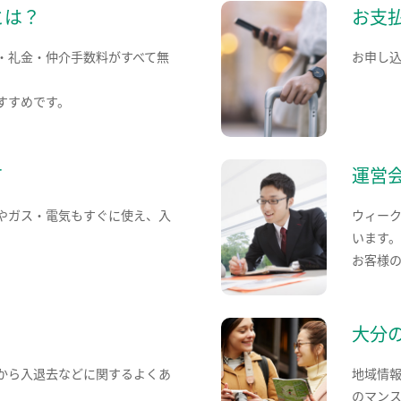
とは？
お支
・礼金・仲介手数料がすべて無
お申し
すすめです。
て
運営
やガス・電気もすぐに使え、入
ウィー
います
お客様
大分
から入退去などに関するよくあ
地域情
のマン