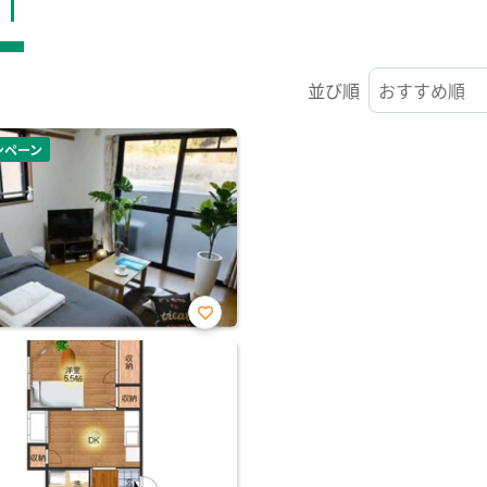
ST
並び順
ンペーン
お気
に入
り登
録