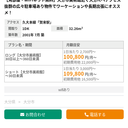
抜群の広々駐車場あり物件でワーケーションや長期出張にオスス
メ！
アクセス
久大本線「賀来駅」
間取り
1DK
面積
32.26m²
築年数
2001年 7月 築
プラン名・期間
月額目安
1日当たり 2,700円～
ロング【大分市美術館】
100,800
円/月～
30日以上～360日未満
初期費用他 22,000円～
1日当たり 3,000円～
ショート【大分市美術館】
109,800
円/月～
～30日未満
初期費用他 16,500円～
wifiあり
大分県
大分市
お問合わせ
電話する