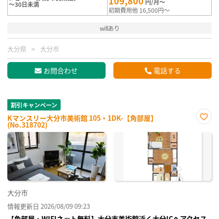
109,800
円/月～
～30日未満
初期費用他 16,500円～
wifiあり
大分県
大分市
お問合わせ
電話する
割引キャンペーン
Kマンスリー大分市美術館 105・1DK-【角部屋】
(No.318702)
お気
に入
り登
録
大分市
情報更新日 2026/08/09 09:23
【角部屋・WIFIネット無料】大分市美術館近く大分ICへアクセス