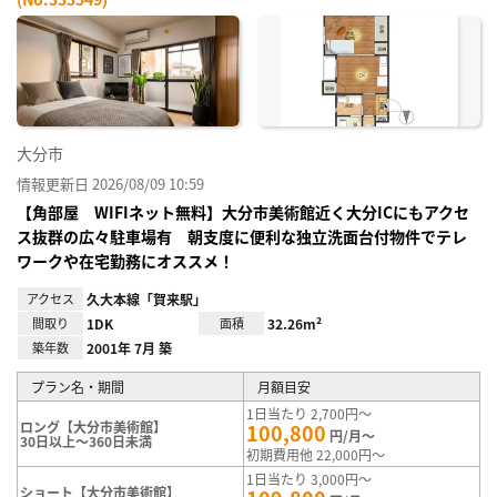
お気
に入
り登
録
大分市
情報更新日 2026/08/09 10:59
【角部屋 WIFIネット無料】大分市美術館近く大分ICにもアクセ
ス抜群の広々駐車場有 朝支度に便利な独立洗面台付物件でテレ
ワークや在宅勤務にオススメ！
アクセス
久大本線「賀来駅」
間取り
1DK
面積
32.26m²
築年数
2001年 7月 築
プラン名・期間
月額目安
1日当たり 2,700円～
ロング【大分市美術館】
100,800
円/月～
30日以上～360日未満
初期費用他 22,000円～
1日当たり 3,000円～
ショート【大分市美術館】