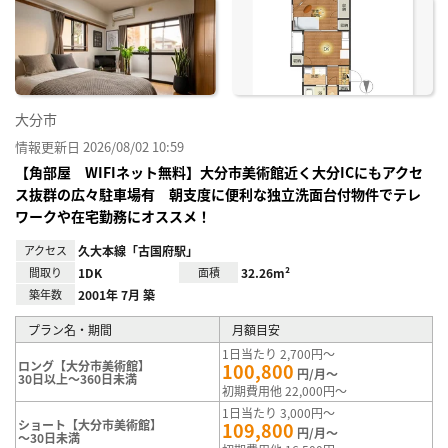
に入
り登
録
大分市
情報更新日 2026/08/02 10:59
【角部屋 WIFIネット無料】大分市美術館近く大分ICにもアクセ
ス抜群の広々駐車場有 朝支度に便利な独立洗面台付物件でテレ
ワークや在宅勤務にオススメ！
アクセス
久大本線「古国府駅」
間取り
1DK
面積
32.26m²
築年数
2001年 7月 築
プラン名・期間
月額目安
1日当たり 2,700円～
ロング【大分市美術館】
100,800
円/月～
30日以上～360日未満
初期費用他 22,000円～
1日当たり 3,000円～
ショート【大分市美術館】
109,800
円/月～
～30日未満