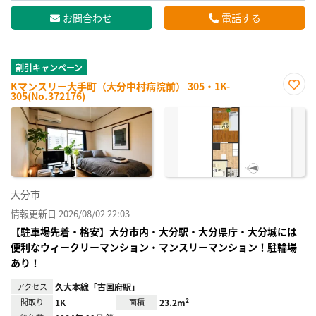
お問合わせ
電話する
割引キャンペーン
Kマンスリー大手町（大分中村病院前） 305・1K-
305(No.372176)
お気
に入
り登
録
大分市
情報更新日 2026/08/02 22:03
【駐車場先着・格安】大分市内・大分駅・大分県庁・大分城には
便利なウィークリーマンション・マンスリーマンション！駐輪場
あり！
アクセス
久大本線「古国府駅」
間取り
1K
面積
23.2m²