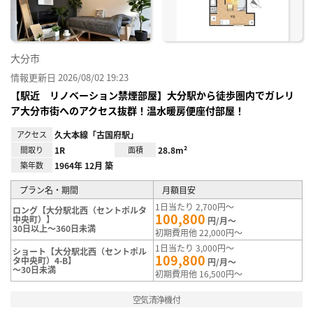
大分市
情報更新日 2026/08/02 19:23
【駅近 リノベーション禁煙部屋】大分駅から徒歩圏内でガレリ
ア大分市街へのアクセス抜群！温水暖房便座付部屋！
アクセス
久大本線「古国府駅」
間取り
1R
面積
28.8m²
築年数
1964年 12月 築
プラン名・期間
月額目安
1日当たり 2,700円～
ロング【大分駅北西（セントポルタ
100,800
中央町）】
円/月～
30日以上～360日未満
初期費用他 22,000円～
1日当たり 3,000円～
ショート【大分駅北西（セントポル
109,800
タ中央町）4-B】
円/月～
～30日未満
初期費用他 16,500円～
空気清浄機付