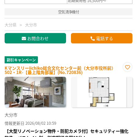
初期費用他 16,500円～
空気清浄機付
大分県
大分市
お問合わせ
電話する
割引キャンペーン
Kマンスリーiichiko総合文化センター前（大分市役所前）
502・1R-【最上階角部屋】(No.720836)
お気
に入
り登
録
大分市
情報更新日 2026/08/02 10:59
【大型リノベーション物件・防犯カメラ付】セキュリティー強化