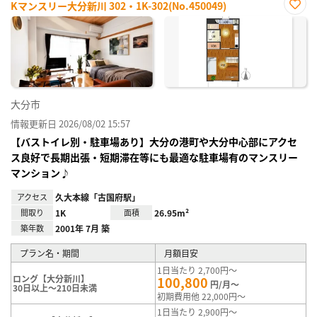
Kマンスリー大分新川 302・1K-302(No.450049)
お気
に入
り登
録
大分市
情報更新日 2026/08/02 15:57
【バストイレ別・駐車場あり】大分の港町や大分中心部にアクセ
ス良好で長期出張・短期滞在等にも最適な駐車場有のマンスリー
マンション♪
アクセス
久大本線「古国府駅」
間取り
1K
面積
26.95m²
築年数
2001年 7月 築
プラン名・期間
月額目安
1日当たり 2,700円～
ロング【大分新川】
100,800
円/月～
30日以上～210日未満
初期費用他 22,000円～
1日当たり 2,900円～