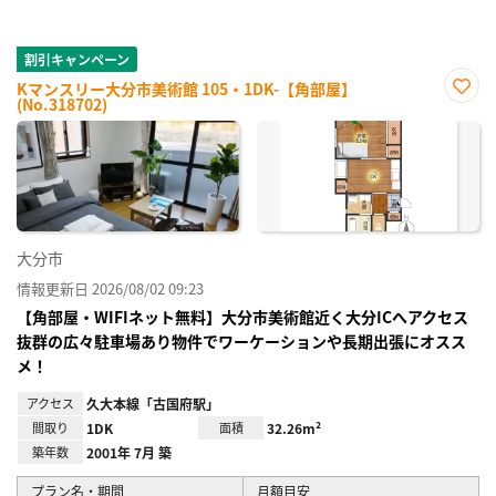
割引キャンペーン
Kマンスリー大分市美術館 105・1DK-【角部屋】
(No.318702)
お気
に入
り登
録
大分市
情報更新日 2026/08/02 09:23
【角部屋・WIFIネット無料】大分市美術館近く大分ICへアクセス
抜群の広々駐車場あり物件でワーケーションや長期出張にオスス
メ！
アクセス
久大本線「古国府駅」
間取り
1DK
面積
32.26m²
築年数
2001年 7月 築
プラン名・期間
月額目安