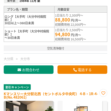
築年数
1984年 11月 築
プラン名・期間
月額目安
1日当たり 2,300円～
ロング【大手町（大分中村病院
88,800
前）】
円/月～
30日以上～360日未満
初期費用他 22,000円～
1日当たり 2,500円～
ショート【大手町（大分中村病院
94,800
前）】
円/月～
～30日未満
初期費用他 16,500円～
空気清浄機付
大分県
大分市
お問合わせ
電話する
割引キャンペーン
Kマンスリー大分駅北西（セントポルタ中央町） 4-B・1R-4-
B(No.482061)
お気
に入
り登
録