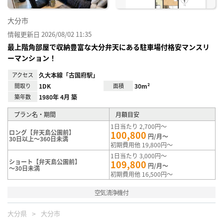
大分市
情報更新日 2026/08/02 11:35
最上階角部屋で収納豊富な大分弁天にある駐車場付格安マンスリ
ーマンション！
アクセス
久大本線「古国府駅」
間取り
1DK
面積
30m²
築年数
1980年 4月 築
プラン名・期間
月額目安
1日当たり 2,700円～
ロング【弁天島公園前】
100,800
円/月～
30日以上～360日未満
初期費用他 19,800円～
1日当たり 3,000円～
ショート【弁天島公園前】
109,800
円/月～
～30日未満
初期費用他 16,500円～
空気清浄機付
大分県
大分市