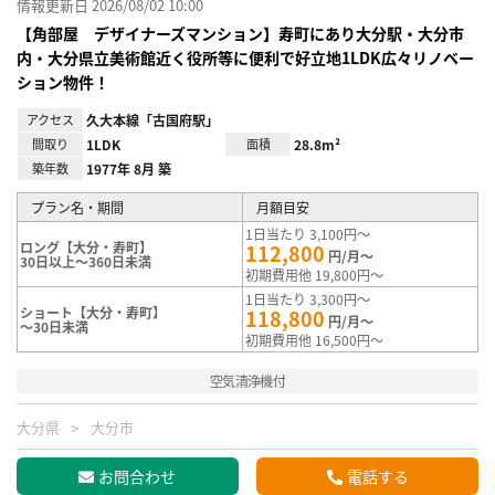
情報更新日 2026/08/02 10:00
【角部屋 デザイナーズマンション】寿町にあり大分駅・大分市
内・大分県立美術館近く役所等に便利で好立地1LDK広々リノベー
ション物件！
アクセス
久大本線「古国府駅」
間取り
1LDK
面積
28.8m²
築年数
1977年 8月 築
プラン名・期間
月額目安
1日当たり 3,100円～
ロング【大分・寿町】
112,800
円/月～
30日以上～360日未満
初期費用他 19,800円～
1日当たり 3,300円～
ショート【大分・寿町】
118,800
円/月～
～30日未満
初期費用他 16,500円～
空気清浄機付
大分県
大分市
お問合わせ
電話する