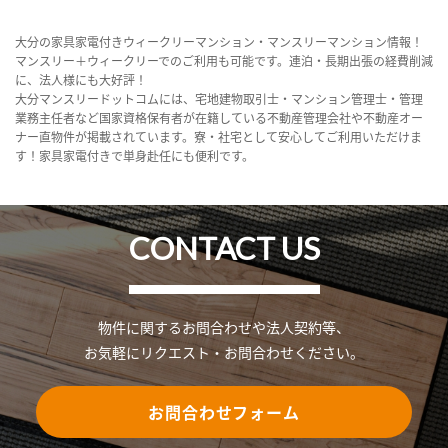
大分の家具家電付きウィークリーマンション・マンスリーマンション情報！
マンスリー＋ウィークリーでのご利用も可能です。連泊・長期出張の経費削減
に、法人様にも大好評！
大分マンスリードットコムには、宅地建物取引士・マンション管理士・管理
業務主任者など国家資格保有者が在籍している不動産管理会社や不動産オー
ナー直物件が掲載されています。寮・社宅として安心してご利用いただけま
す！家具家電付きで単身赴任にも便利です。
CONTACT US
物件に関するお問合わせや法人契約等、
お気軽にリクエスト・お問合わせください。
お問合わせフォーム