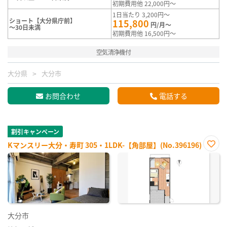
初期費用他 22,000円～
1日当たり 3,200円～
ショート【大分県庁前】
115,800
円/月～
～30日未満
初期費用他 16,500円～
空気清浄機付
大分県
大分市
お問合わせ
電話する
割引キャンペーン
Kマンスリー大分・寿町 305・1LDK-【角部屋】(No.396196)
お気
に入
り登
録
大分市