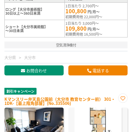
1日当たり 2,700円～
ロング【大分市美術館】
100,800
円/月～
30日以上～360日未満
初期費用他 22,000円～
1日当たり 3,000円～
ショート【大分市美術館】
109,800
円/月～
～30日未満
初期費用他 16,500円～
空気清浄機付
大分県
大分市
お問合わせ
電話する
割引キャンペーン
Kマンスリー弁天島公園前（大分市 教育センター前） 301・
1DK-【最上階角部屋】(No.335506)
お気
に入
り登
録