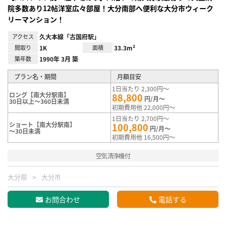
院多数あり12帖洋室広々部屋！大分南部へ便利な大分市ウィーク
リーマンション！
アクセス
久大本線「古国府駅」
間取り
1K
面積
33.3m²
築年数
1990年 3月 築
プラン名・期間
月額目安
1日当たり 2,300円～
ロング【南大分駅南】
88,800
円/月～
30日以上～360日未満
初期費用他 22,000円～
1日当たり 2,700円～
ショート【南大分駅南】
100,800
円/月～
～30日未満
初期費用他 16,500円～
空気清浄機付
大分県
大分市
お問合わせ
電話する