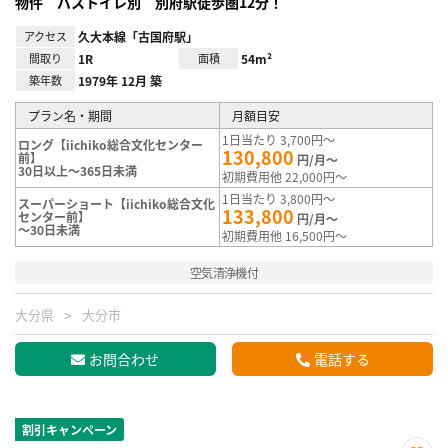
物件 バストイレ別 別府駅徒歩圏12分！
アクセス
久大本線「古国府駅」
間取り
1R
面積
54m²
築年数
1979年 12月 築
プラン名・期間
月額目安
1日当たり 3,700円～
ロング【iichiko総合文化センター
130,800
前】
円/月～
30日以上～365日未満
初期費用他 22,000円～
1日当たり 3,800円～
スーパーショート【iichiko総合文化
133,800
センター前】
円/月～
～30日未満
初期費用他 16,500円～
空気清浄機付
大分県
大分市
お問合わせ
電話する
割引キャンペーン