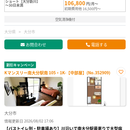
ショート【大分新川】
106,800
円/月～
～30日未満
初期費用他 16,500円～
空気清浄機付
大分県
大分市
お問合わせ
電話する
割引キャンペーン
Kマンスリー南大分駅南 105・1K-【中部屋】(No.352909)
お気
に入
り登
録
大分市
情報更新日 2026/08/02 17:06
【バストイレ別・駐車場あり】川沿いで南大分駅最寄りで大型病