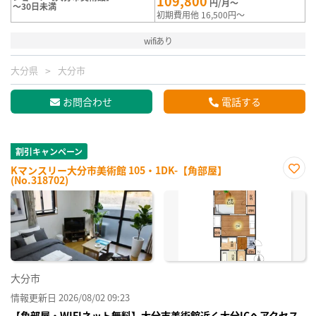
109,800
円/月～
～30日未満
初期費用他 16,500円～
wifiあり
大分県
大分市
お問合わせ
電話する
割引キャンペーン
Kマンスリー大分市美術館 105・1DK-【角部屋】
(No.318702)
お気
に入
り登
録
大分市
情報更新日 2026/08/02 09:23
【角部屋・WIFIネット無料】大分市美術館近く大分ICへアクセス