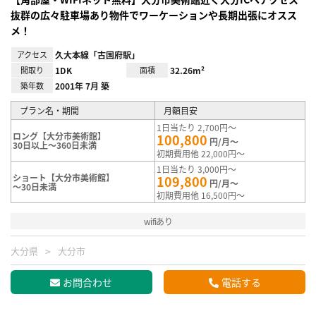
抜群の広々駐車場あり物件でワーケーションや長期出張にオスス
メ！
アクセス
久大本線「古国府駅」
間取り
1DK
面積
32.26m²
築年数
2001年 7月 築
プラン名・期間
月額目安
1日当たり 2,700円～
ロング【大分市美術館】
100,800
円/月～
30日以上～360日未満
初期費用他 22,000円～
1日当たり 3,000円～
ショート【大分市美術館】
109,800
円/月～
～30日未満
初期費用他 16,500円～
wifiあり
大分県
大分市
お問合わせ
電話する