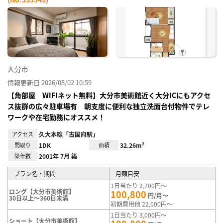
お気
に入
り登
録
大分市
情報更新日 2026/08/02 10:59
【角部屋 WIFIネット無料】大分市美術館近く大分ICにもアクセ
ス抜群の広々駐車場有 朝支度に便利な独立洗面台付物件でテレ
ワークや在宅勤務にオススメ！
アクセス
久大本線「古国府駅」
間取り
1DK
面積
32.26m²
築年数
2001年 7月 築
プラン名・期間
月額目安
1日当たり 2,700円～
ロング【大分市美術館】
100,800
円/月～
30日以上～360日未満
初期費用他 22,000円～
1日当たり 3,000円～
ショート【大分市美術館】