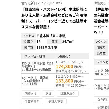
情報更新日 2026/08/02 08:47
情報更新日 20
【駐車場有・バストイレ別】中津駅前に
【駐車場
あり法人様・派遣会社などにもご利用便
の前駐車
利！スーパー・コンビニ近くで出張等オ
遣会社等
ススメな御部屋！
ーパー・
り！！
日豊本線「東中津駅」
アクセス
1R
24.7m²
間取り
面積
アクセス
1995年 3月 築
築年数
間取り
築年数
プラン名・期間
月額目安
1日当たり 3,500円～
プラン名
ロング【中津駅前（213
124,800
号線前）】
円/月～
30日以上～360日未満
ロング【
初期費用他 22,000円～
30日以上～
1日当たり 3,800円～
ショート【中津駅前
133,800
（213号線前）】
円/月～
～30日未満
ショート
初期費用他 16,500円～
～30日未
同棲向け
駅近
駐車場あり
女性向
手数料無料
保証人不要
手数料