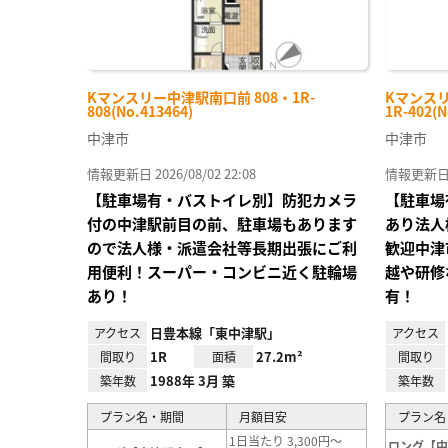
Kマンスリー中津駅南口前 808・1R-
Kマンスリ
808(No.413464)
1R-402(N
中津市
中津市
情報更新日 2026/08/02 22:08
情報更新日 20
【駐車場有・バストイレ別】防犯カメラ
【駐車場
付の中津駅前目の前、駐車場もあります
あり法人
ので法人様・派遣会社等長期出張にご利
歓迎中津
用便利！スーパー・コンビニ近く駐輪場
越や研修
あり！
有！
日豊本線「東中津駅」
アクセス
アクセス
1R
27.2m²
間取り
面積
間取り
1988年 3月 築
築年数
築年数
プラン名・期間
月額目安
プラン名
1日当たり 3,300円～
ロング【中