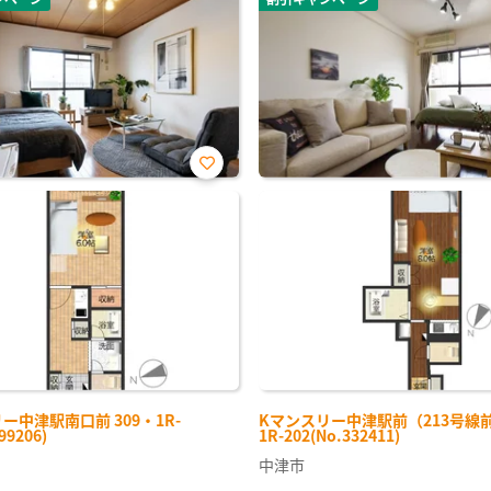
お気
に入
り登
録
ー中津駅南口前 309・1R-
Kマンスリー中津駅前（213号線前）
99206)
1R-202(No.332411)
中津市