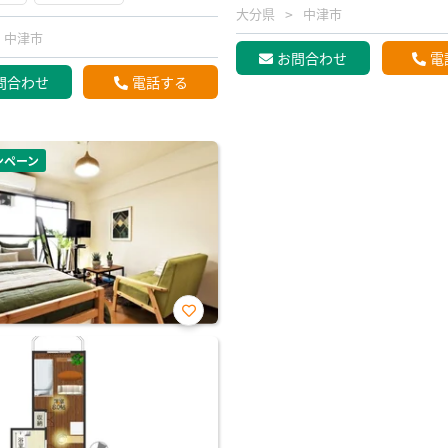
大分県
中津市
中津市
お問合わせ
電
問合わせ
電話する
ンペーン
お気
に入
り登
録