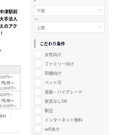
中津駅前
大手法人
～
えのアク
！
こだわり条件
²
女性向け
ファミリー向け
同棲向け
500円～
0
ペット可
円/月～
2,000円～
高級・ハイグレード
800円～
0
家具なしOK
円/月～
6,500円～
駅近
無料
インターネット無料
wifiあり