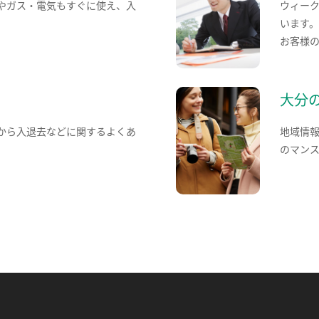
やガス・電気もすぐに使え、入
ウィー
います
お客様
大分
から入退去などに関するよくあ
地域情
のマン