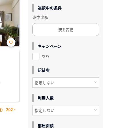
選択中の条件
東中津駅
駅を変更
キャンペーン
お気
に入
あり
り登
録
駅徒歩
利用人数
 202・
部屋面積