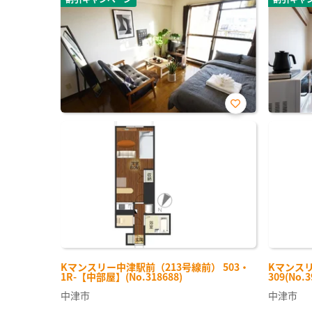
お気
に入
り登
録
Kマンスリー中津駅前（213号線前） 503・
Kマンスリ
1R-【中部屋】(No.318688)
309(No.3
中津市
中津市