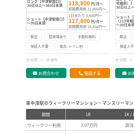
ロング【中津駅南口】
118,800
号線前）
円/月～
30日以上～360日未満
30日以上～
初期費用他 22,000円～
1日当たり 3,600円～
ショート
ショート【中津駅南口】
127,800
（213号
円/月～
～30日未満
～30日未
初期費用他 16,500円～
駅近
駐車場あり
手数料無料
駅近
保証人不要
風呂･トイレ別
保証人
大分県
中津市
大分県
お問合わせ
電話する
お
東中津駅のウィークリーマンション・マンスリーマン
期間
1R
1K /
ウィークリー利用
3.07万円
該当