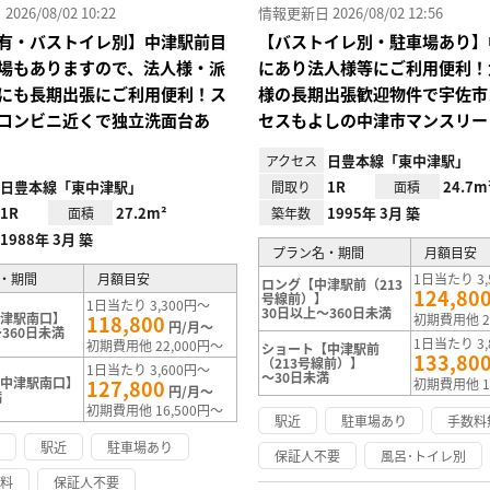
26/08/02 10:22
情報更新日 2026/08/02 12:56
有・バストイレ別】中津駅前目
【バストイレ別・駐車場あり】
場もありますので、法人様・派
にあり法人様等にご利用便利！
にも長期出張にご利用便利！ス
様の長期出張歓迎物件で宇佐市
コンビニ近くで独立洗面台あ
セスもよしの中津市マンスリー
日豊本線「東中津駅」
アクセス
日豊本線「東中津駅」
1R
24.7m
間取り
面積
1R
27.2m²
1995年 3月 築
面積
築年数
1988年 3月 築
プラン名・期間
月額目安
・期間
月額目安
1日当たり 3,
ロング【中津駅前（213
124,80
号線前）】
1日当たり 3,300円～
30日以上～360日未満
中津駅南口】
118,800
初期費用他 2
円/月～
360日未満
1日当たり 3,
初期費用他 22,000円～
ショート【中津駅前
133,80
（213号線前）】
1日当たり 3,600円～
～30日未満
【中津駅南口】
127,800
初期費用他 1
円/月～
満
初期費用他 16,500円～
駅近
駐車場あり
手数料
け
駅近
駐車場あり
保証人不要
風呂･トイレ別
無料
保証人不要