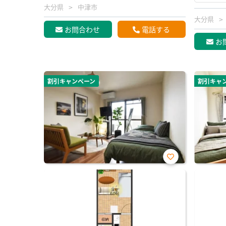
大分県
中津市
大分県
お問合わせ
電話する
お
割引キャンペーン
割引キャ
お気
に入
り登
録