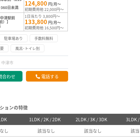
124,800
】
円/月～
360日未満
初期費用他 22,000円～
1日当たり 3,800円～
【中津駅前
133,800
線前）】
円/月～
満
初期費用他 16,500円～
駐車場あり
手数料無料
不要
風呂･トイレ別
中津市
問合わせ
電話する
ションの特徴
 1DK
1LDK / 2K / 2DK
2LDK / 3K / 3DK
3LDK 
なし
該当なし
該当なし
該当