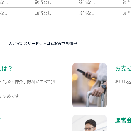
なし
該当なし
該当なし
該当
なし
該当なし
該当なし
該当
N
大分マンスリードットコムお役立ち情報
とは？
お支
・礼金・仲介手数料がすべて無
お申し
すすめです。
て
運営