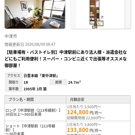
に入
り登
録
中津市
情報更新日 2026/08/09 08:47
【駐車場有・バストイレ別】中津駅前にあり法人様・派遣会社な
どにもご利用便利！スーパー・コンビニ近くで出張等オススメな
御部屋！
アクセス
日豊本線「東中津駅」
間取り
1R
面積
24.7m²
築年数
1995年 3月 築
プラン名・期間
月額目安
1日当たり 3,500円～
ロング【中津駅前（213号線前）】
124,800
円/月～
30日以上～360日未満
初期費用他 22,000円～
1日当たり 3,800円～
ショート【中津駅前（213号線
133,800
前）】
円/月～
～30日未満