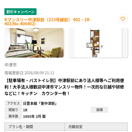
割引キャンペーン
Kマンスリー中津駅前（213号線前） 402・1R-
402(No.406402)
お気
に入
り登
録
中津市
情報更新日 2026/08/09 21:11
【駐車場有・バストイレ別】中津駅前にあり法人様等へご利用便
利！大手法人様歓迎中津市マンスリー物件！一次的な引越や研修
などに！キッチン カウンター有！
アクセス
日豊本線「東中津駅」
間取り
1R
面積
築年数
1995年 3月 築
プラン名・期間
月額目安