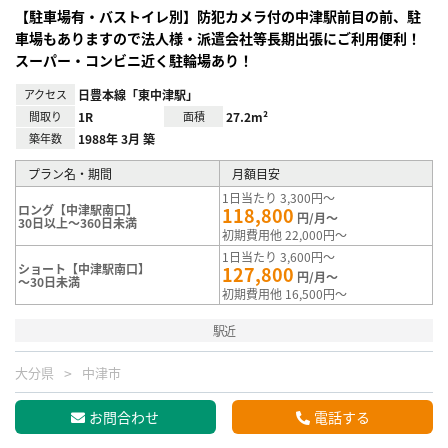
【駐車場有・バストイレ別】防犯カメラ付の中津駅前目の前、駐
車場もありますので法人様・派遣会社等長期出張にご利用便利！
スーパー・コンビニ近く駐輪場あり！
アクセス
日豊本線「東中津駅」
間取り
1R
面積
27.2m²
築年数
1988年 3月 築
プラン名・期間
月額目安
1日当たり 3,300円～
ロング【中津駅南口】
118,800
円/月～
30日以上～360日未満
初期費用他 22,000円～
1日当たり 3,600円～
ショート【中津駅南口】
127,800
円/月～
～30日未満
初期費用他 16,500円～
駅近
大分県
中津市
お問合わせ
電話する