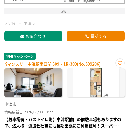
初期費用他 16,500円～
駅近
大分県
中津市
お問合わせ
電話する
割引キャンペーン
Kマンスリー中津駅南口前 309・1R-309(No.399206)
お気
に入
り登
録
中津市
情報更新日 2026/08/09 10:22
【駐車場有・バストイレ別】中津駅前目の前駐車場もありますの
で、法人様・派遣会社等にも長期出張にご利用便利！スーパー・