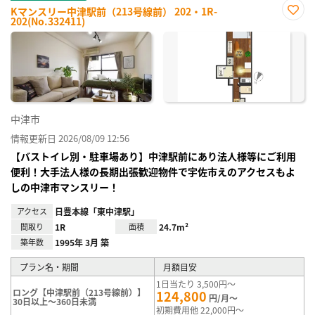
Kマンスリー中津駅前（213号線前） 202・1R-
202(No.332411)
お気
に入
り登
録
中津市
情報更新日 2026/08/09 12:56
【バストイレ別・駐車場あり】中津駅前にあり法人様等にご利用
便利！大手法人様の長期出張歓迎物件で宇佐市えのアクセスもよ
しの中津市マンスリー！
アクセス
日豊本線「東中津駅」
間取り
1R
面積
24.7m²
築年数
1995年 3月 築
プラン名・期間
月額目安
1日当たり 3,500円～
ロング【中津駅前（213号線前）】
124,800
円/月～
30日以上～360日未満
初期費用他 22,000円～