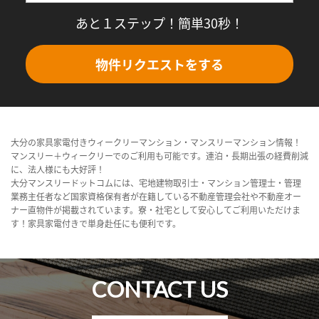
あと１ステップ！簡単30秒！
物件リクエストをする
大分の家具家電付きウィークリーマンション・マンスリーマンション情報！
マンスリー＋ウィークリーでのご利用も可能です。連泊・長期出張の経費削減
に、法人様にも大好評！
大分マンスリードットコムには、宅地建物取引士・マンション管理士・管理
業務主任者など国家資格保有者が在籍している不動産管理会社や不動産オー
ナー直物件が掲載されています。寮・社宅として安心してご利用いただけま
す！家具家電付きで単身赴任にも便利です。
CONTACT US