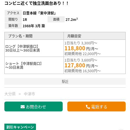
コンビニ近くで独立洗面台あり！！
アクセス
日豊本線「東中津駅」
間取り
1R
面積
27.2m²
築年数
1988年 3月 築
プラン名・期間
月額目安
1日当たり 3,300円～
ロング【中津駅南口】
118,800
円/月～
30日以上～360日未満
初期費用他 22,000円～
1日当たり 3,600円～
ショート【中津駅南口】
127,800
円/月～
～30日未満
初期費用他 16,500円～
駅近
大分県
中津市
お問合わせ
電話する
割引キャンペーン