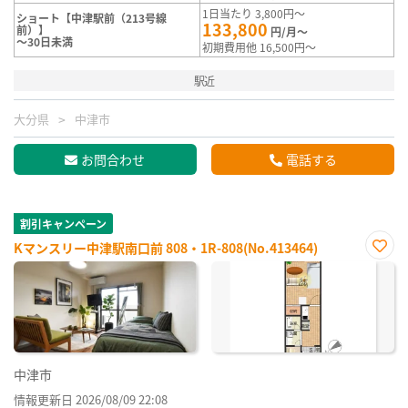
1日当たり 3,800円～
ショート【中津駅前（213号線
133,800
前）】
円/月～
～30日未満
初期費用他 16,500円～
駅近
大分県
中津市
お問合わせ
電話する
割引キャンペーン
Kマンスリー中津駅南口前 808・1R-808(No.413464)
お気
に入
り登
録
中津市
情報更新日 2026/08/09 22:08