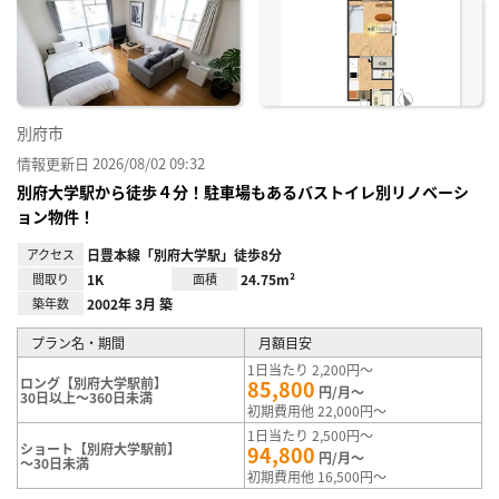
に入
り登
録
別府市
情報更新日 2026/08/02 09:32
別府大学駅から徒歩４分！駐車場もあるバストイレ別リノベーシ
ョン物件！
アクセス
日豊本線「別府大学駅」徒歩8分
間取り
1K
面積
24.75m²
築年数
2002年 3月 築
プラン名・期間
月額目安
1日当たり 2,200円～
ロング【別府大学駅前】
85,800
円/月～
30日以上～360日未満
初期費用他 22,000円～
1日当たり 2,500円～
ショート【別府大学駅前】
94,800
円/月～
～30日未満
初期費用他 16,500円～