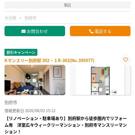
駅近
大分県
別府市
お問合わせ
電話する
割引キャンペーン
Kマンスリー別府駅 302・１R-302(No.395977)
お気
に入
り登
録
別府市
情報更新日 2026/08/02 15:12
【リノベーション・駐車場あり】別府駅から徒歩圏内でリフォー
ム有 洋室広々ウィークリーマンション・別府市マンスリーマン
ション！