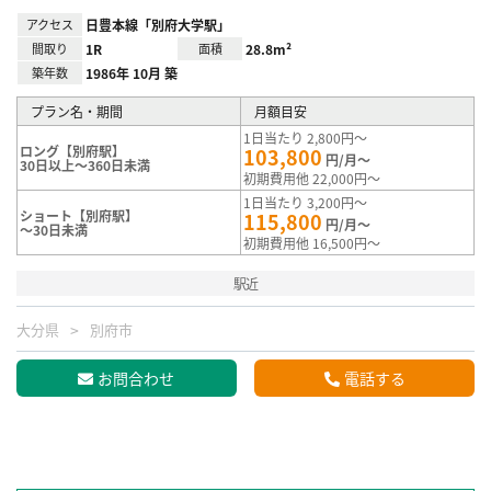
アクセス
日豊本線「別府大学駅」
間取り
1R
面積
28.8m²
築年数
1986年 10月 築
プラン名・期間
月額目安
1日当たり 2,800円～
ロング【別府駅】
103,800
円/月～
30日以上～360日未満
初期費用他 22,000円～
1日当たり 3,200円～
ショート【別府駅】
115,800
円/月～
～30日未満
初期費用他 16,500円～
駅近
大分県
別府市
お問合わせ
電話する