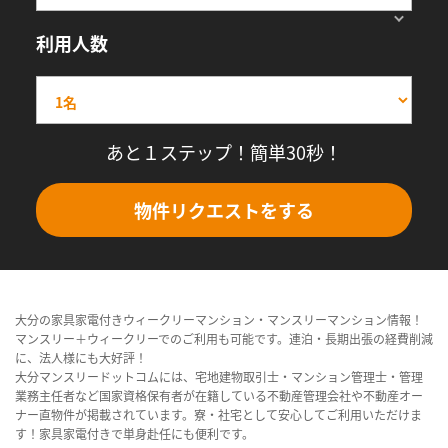
利用人数
あと１ステップ！簡単30秒！
物件リクエストをする
大分の家具家電付きウィークリーマンション・マンスリーマンション情報！
マンスリー＋ウィークリーでのご利用も可能です。連泊・長期出張の経費削減
に、法人様にも大好評！
大分マンスリードットコムには、宅地建物取引士・マンション管理士・管理
業務主任者など国家資格保有者が在籍している不動産管理会社や不動産オー
ナー直物件が掲載されています。寮・社宅として安心してご利用いただけま
す！家具家電付きで単身赴任にも便利です。