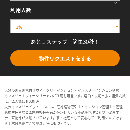
利用人数
あと１ステップ！簡単30秒！
物件リクエストをする
大分の家具家電付きウィークリーマンション・マンスリーマンション情報！
マンスリー＋ウィークリーでのご利用も可能です。連泊・長期出張の経費削減
に、法人様にも大好評！
大分マンスリードットコムには、宅地建物取引士・マンション管理士・管理
業務主任者など国家資格保有者が在籍している不動産管理会社や不動産オー
ナー直物件が掲載されています。寮・社宅として安心してご利用いただけま
す！家具家電付きで単身赴任にも便利です。