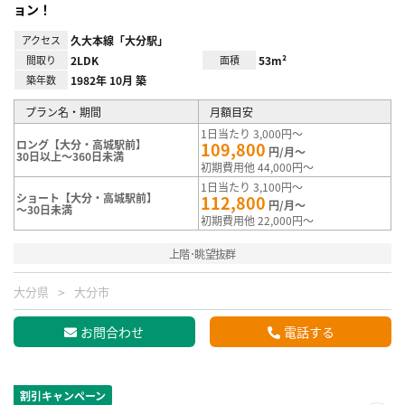
ョン！
アクセス
久大本線「大分駅」
間取り
2LDK
面積
53m²
築年数
1982年 10月 築
プラン名・期間
月額目安
1日当たり 3,000円～
ロング【大分・高城駅前】
109,800
円/月～
30日以上～360日未満
初期費用他 44,000円～
1日当たり 3,100円～
ショート【大分・高城駅前】
112,800
円/月～
～30日未満
初期費用他 22,000円～
上階･眺望抜群
大分県
大分市
お問合わせ
電話する
割引キャンペーン