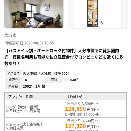
に入
り登
録
大分市
情報更新日 2026/08/02 10:55
【バストイレ別・オートロック付物件】大分市役所に徒歩圏内
♬ 複数名利用も可能な独立洗面台付でコンビニなども近くに多
数あり！
アクセス
久大本線「大分駅」徒歩20分
間取り
1K
面積
30.96m²
築年数
2002年 2月 築
プラン名・期間
月額目安
1日当たり 3,500円～
ロング【大分市役所】
124,800
円/月～
30日以上～360日未満
初期費用他 22,000円～
1日当たり 3,600円～
ショート【大分市役所】
127,800
円/月～
～30日未満