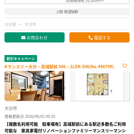
初期費用他 16,500円～
上階･眺望抜群
大分県
大分市
お問合わせ
電話する
割引キャンペーン
Kマンスリー大分・高城駅前 506・2LDK-506(No.448799)
お気
に入
り登
録
大分市
情報更新日 2026/08/02 09:20
【複数名利用可能 駐車場有】高城駅前にある駅近多数名ご利用
可能な 家具家電付リノベーションファミリーマンスリーマンシ