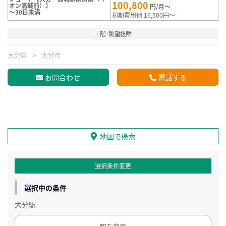
100,800
オン高城前）】
円/月～
～30日未満
初期費用他 16,500円～
上階･眺望抜群
大分県
大分市
お問合わせ
電話する
地図で検索
選択条件変更
選択中の条件
大分駅