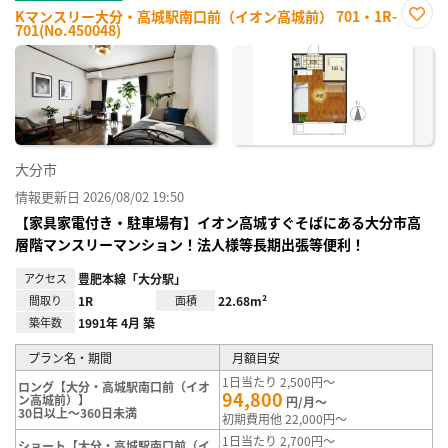
Kマンスリー大分・高城駅南口前（イオン高城前） 701・1R-
701(No.450048)
お気
に入
り登
録
大分市
情報更新日 2026/08/02 19:50
【家具家電付き・駐車場有】イオン高城すぐそばにある大分市高
層階マンスリーマンション！法人様等長期出張等便利！
アクセス
豊肥本線「大分駅」
間取り
1R
面積
22.68m²
築年数
1991年 4月 築
プラン名・期間
月額目安
1日当たり 2,500円～
ロング【大分・高城駅南口前（イオ
94,800
ン高城前）】
円/月～
30日以上～360日未満
初期費用他 22,000円～
1日当たり 2,700円～
ショート【大分・高城駅南口前（イ