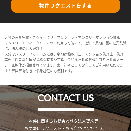
物件リクエストをする
大分の家具家電付きウィークリーマンション・マンスリーマンション情報！
マンスリー＋ウィークリーでのご利用も可能です。連泊・長期出張の経費削減
に、法人様にも大好評！
大分マンスリードットコムには、宅地建物取引士・マンション管理士・管理
業務主任者など国家資格保有者が在籍している不動産管理会社や不動産オー
ナー直物件が掲載されています。寮・社宅として安心してご利用いただけま
す！家具家電付きで単身赴任にも便利です。
CONTACT US
物件に関するお問合わせや法人契約等、
お気軽にリクエスト・お問合わせください。