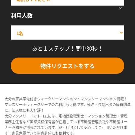
利用人数
あと１ステップ！簡単30秒！
物件リクエストをする
大分の家具家電付きウィークリーマンション・マンスリーマンション情報！
マンスリー＋ウィークリーでのご利用も可能です。連泊・長期出張の経費削減
に、法人様にも大好評！
大分マンスリードットコムには、宅地建物取引士・マンション管理士・管理
業務主任者など国家資格保有者が在籍している不動産管理会社や不動産オー
ナー直物件が掲載されています。寮・社宅として安心してご利用いただけま
す！家具家電付きで単身赴任にも便利です。