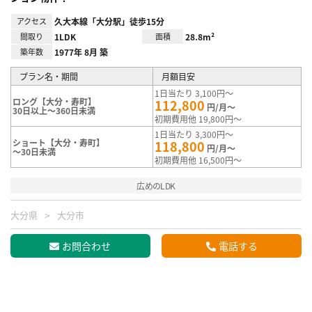
アクセス
久大本線「大分駅」徒歩15分
間取り
1LDK
面積
28.8m²
築年数
1977年 8月 築
プラン名・期間
月額目安
1日当たり 3,100円～
ロング【大分・寿町】
112,800
円/月～
30日以上～360日未満
初期費用他 19,800円～
1日当たり 3,300円～
ショート【大分・寿町】
118,800
円/月～
～30日未満
初期費用他 16,500円～
広めのLDK
大分県
大分市
お問合わせ
電話する