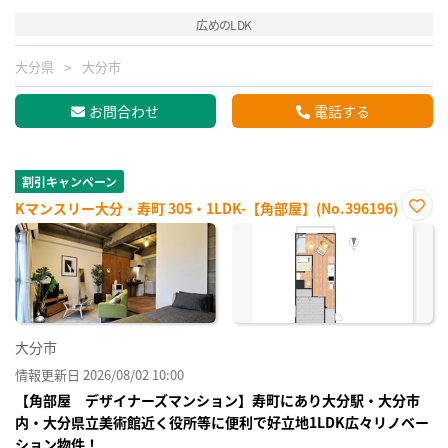
広めのLDK
大分県
大分市
お問合わせ
電話する
割引キャンペーン
Kマンスリー大分・寿町 305・1LDK-【角部屋】(No.396196)
お気
に入
り登
録
大分市
情報更新日 2026/08/02 10:00
【角部屋 デザイナーズマンション】寿町にあり大分駅・大分市
内・大分県立美術館近く役所等に便利で好立地1LDK広々リノベー
ション物件！