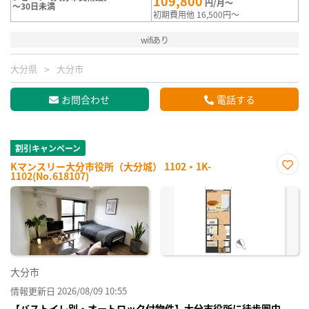
109,800
円/月～
～30日未満
初期費用他 16,500円～
wifiあり
大分県
大分市
お問合わせ
電話する
割引キャンペーン
Kマンスリー大分市役所（大分城） 1102・1K-
1102(No.618107)
お気
に入
り登
録
大分市
情報更新日 2026/08/09 10:55
【バストイレ別・オートロック付物件】大分市役所に徒歩圏内