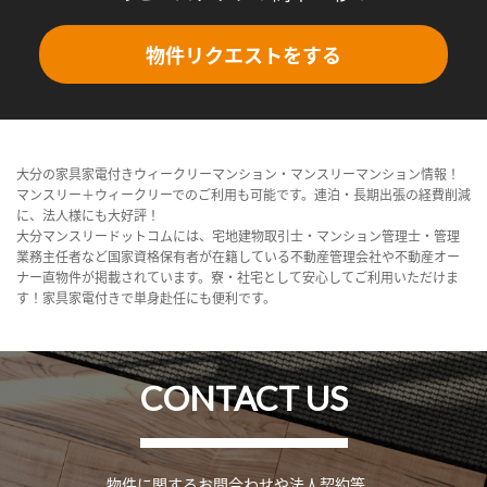
物件リクエストをする
大分の家具家電付きウィークリーマンション・マンスリーマンション情報！
マンスリー＋ウィークリーでのご利用も可能です。連泊・長期出張の経費削減
に、法人様にも大好評！
大分マンスリードットコムには、宅地建物取引士・マンション管理士・管理
業務主任者など国家資格保有者が在籍している不動産管理会社や不動産オー
ナー直物件が掲載されています。寮・社宅として安心してご利用いただけま
す！家具家電付きで単身赴任にも便利です。
CONTACT US
物件に関するお問合わせや法人契約等、