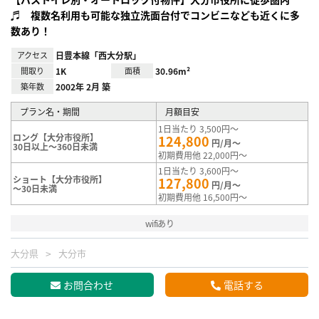
♬ 複数名利用も可能な独立洗面台付でコンビニなども近くに多
数あり！
アクセス
日豊本線「西大分駅」
間取り
1K
面積
30.96m²
築年数
2002年 2月 築
プラン名・期間
月額目安
1日当たり 3,500円～
ロング【大分市役所】
124,800
円/月～
30日以上～360日未満
初期費用他 22,000円～
1日当たり 3,600円～
ショート【大分市役所】
127,800
円/月～
～30日未満
初期費用他 16,500円～
wifiあり
大分県
大分市
お問合わせ
電話する