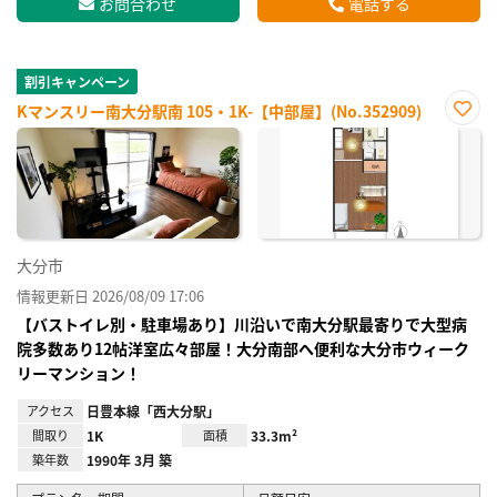
お問合わせ
電話する
割引キャンペーン
Kマンスリー南大分駅南 105・1K-【中部屋】(No.352909)
お気
に入
り登
録
大分市
情報更新日 2026/08/09 17:06
【バストイレ別・駐車場あり】川沿いで南大分駅最寄りで大型病
院多数あり12帖洋室広々部屋！大分南部へ便利な大分市ウィーク
リーマンション！
アクセス
日豊本線「西大分駅」
間取り
1K
面積
33.3m²
築年数
1990年 3月 築