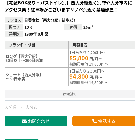
【宅配BOXあり・バストイレ別】西大分駅近く別府や大分市内に
アクセス楽！駐車場がございますリノベ海近く禁煙部屋！
アクセス
日豊本線「西大分駅」徒歩8分
間取り
1DK
面積
20m²
築年数
1989年 8月 築
プラン名・期間
月額目安
1日当たり 2,200円～
ロング【西大分駅】
85,800
円/月～
30日以上～360日未満
初期費用他 19,800円～
1日当たり 2,500円～
ショート【西大分駅】
94,800
円/月～
～30日未満
初期費用他 16,500円～
病院近く
大分県
大分市
お問合わせ
電話する