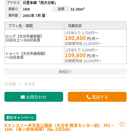
アクセス
日豊本線「西大分駅」
間取り
1DK
面積
32.26m²
築年数
2001年 7月 築
プラン名・期間
月額目安
1日当たり 2,700円～
ロング【大分市美術館】
100,800
円/月～
30日以上～360日未満
初期費用他 22,000円～
1日当たり 3,000円～
ショート【大分市美術館】
109,800
円/月～
～30日未満
初期費用他 16,500円～
病院近く
大分県
大分市
お問合わせ
電話する
割引キャンペーン
Kマンスリー弁天島公園前（大分市 教育センター前） 301・
1DK-【最上階角部屋】(No.335506)