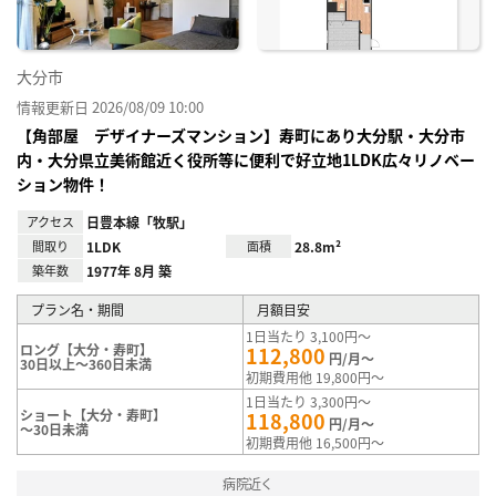
大分市
情報更新日 2026/08/09 10:00
【角部屋 デザイナーズマンション】寿町にあり大分駅・大分市
内・大分県立美術館近く役所等に便利で好立地1LDK広々リノベー
ション物件！
アクセス
日豊本線「牧駅」
間取り
1LDK
面積
28.8m²
築年数
1977年 8月 築
プラン名・期間
月額目安
1日当たり 3,100円～
ロング【大分・寿町】
112,800
円/月～
30日以上～360日未満
初期費用他 19,800円～
1日当たり 3,300円～
ショート【大分・寿町】
118,800
円/月～
～30日未満
初期費用他 16,500円～
病院近く