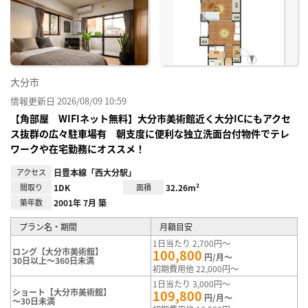
に入
り登
録
大分市
情報更新日 2026/08/09 10:59
【角部屋 WIFIネット無料】大分市美術館近く大分ICにもアクセ
ス抜群の広々駐車場有 朝支度に便利な独立洗面台付物件でテレ
ワークや在宅勤務にオススメ！
アクセス
日豊本線「西大分駅」
間取り
1DK
面積
32.26m²
築年数
2001年 7月 築
プラン名・期間
月額目安
1日当たり 2,700円～
ロング【大分市美術館】
100,800
円/月～
30日以上～360日未満
初期費用他 22,000円～
1日当たり 3,000円～
ショート【大分市美術館】
109,800
円/月～
～30日未満