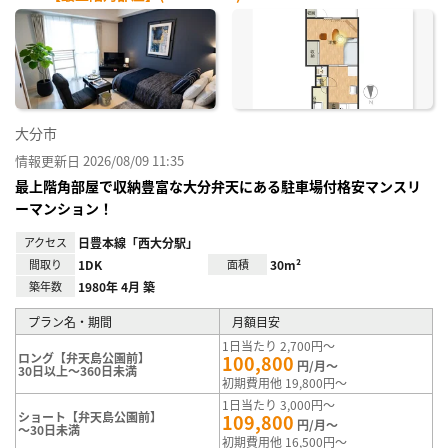
お気
に入
り登
録
大分市
情報更新日 2026/08/09 11:35
最上階角部屋で収納豊富な大分弁天にある駐車場付格安マンスリ
ーマンション！
アクセス
日豊本線「西大分駅」
間取り
1DK
面積
30m²
築年数
1980年 4月 築
プラン名・期間
月額目安
1日当たり 2,700円～
ロング【弁天島公園前】
100,800
円/月～
30日以上～360日未満
初期費用他 19,800円～
1日当たり 3,000円～
ショート【弁天島公園前】
109,800
円/月～
～30日未満
初期費用他 16,500円～