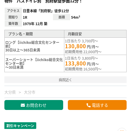
物件 バストイレ別 別府駅徒歩圏12分！
アクセス
日豊本線「別府駅」徒歩12分
間取り
1R
面積
54m²
築年数
1979年 12月 築
プラン名・期間
月額目安
1日当たり 3,700円～
ロング【iichiko総合文化センター
130,800
前】
円/月～
30日以上～365日未満
初期費用他 22,000円～
1日当たり 3,800円～
スーパーショート【iichiko総合文化
133,800
センター前】
円/月～
～30日未満
初期費用他 16,500円～
病院近く
大分県
大分市
お問合わせ
電話する
割引キャンペーン