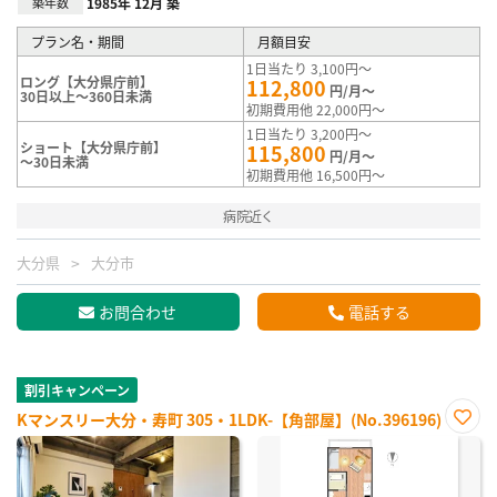
築年数
1985年 12月 築
プラン名・期間
月額目安
1日当たり 3,100円～
ロング【大分県庁前】
112,800
円/月～
30日以上～360日未満
初期費用他 22,000円～
1日当たり 3,200円～
ショート【大分県庁前】
115,800
円/月～
～30日未満
初期費用他 16,500円～
病院近く
大分県
大分市
お問合わせ
電話する
割引キャンペーン
Kマンスリー大分・寿町 305・1LDK-【角部屋】(No.396196)
お気
に入
り登
録