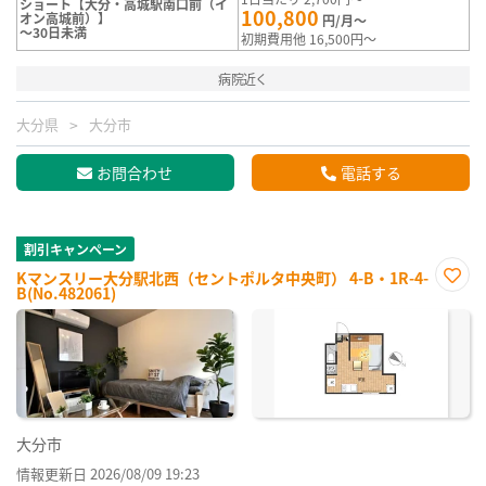
ショート【大分・高城駅南口前（イ
100,800
オン高城前）】
円/月～
～30日未満
初期費用他 16,500円～
病院近く
大分県
大分市
お問合わせ
電話する
割引キャンペーン
Kマンスリー大分駅北西（セントポルタ中央町） 4-B・1R-4-
B(No.482061)
お気
に入
り登
録
大分市
情報更新日 2026/08/09 19:23