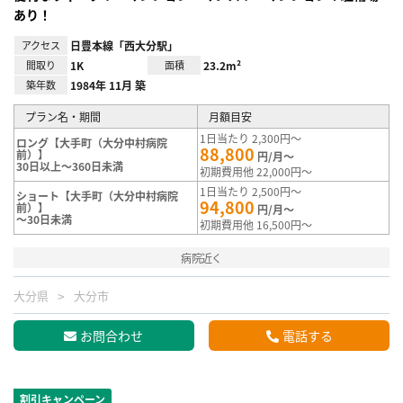
あり！
アクセス
日豊本線「西大分駅」
間取り
1K
面積
23.2m²
築年数
1984年 11月 築
プラン名・期間
月額目安
1日当たり 2,300円～
ロング【大手町（大分中村病院
88,800
前）】
円/月～
30日以上～360日未満
初期費用他 22,000円～
1日当たり 2,500円～
ショート【大手町（大分中村病院
94,800
前）】
円/月～
～30日未満
初期費用他 16,500円～
病院近く
大分県
大分市
お問合わせ
電話する
割引キャンペーン