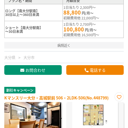
プラン名・期間
月額目安
1日当たり 2,300円～
ロング【南大分駅南】
88,800
円/月～
30日以上～360日未満
初期費用他 22,000円～
1日当たり 2,700円～
ショート【南大分駅南】
100,800
円/月～
～30日未満
初期費用他 16,500円～
病院近く
大分県
大分市
お問合わせ
電話する
割引キャンペーン
Kマンスリー大分・高城駅前 506・2LDK-506(No.448799)
お気
に入
り登
録