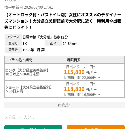
情報更新日 2026/08/09 17:41
【オートロック付・バストイレ別】女性にオススメのデザイナー
ズマンション！大分県立美術館前で大分駅に近く一時利用や出張
等にどうぞ♪！
アクセス
日豊本線「大分駅」徒歩12分
間取り
1K
面積
24.84m²
築年数
1998年 1月 築
プラン名・期間
月額目安
1日当たり 3,200円～
ロング【大分県立美術館前】
115,800
円/月～
30日以上～360日未満
初期費用他 22,000円～
1日当たり 3,300円～
ショート【大分県立美術館前】
118,800
円/月～
～30日未満
初期費用他 16,500円～
病院近く
大分県
大分市