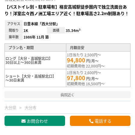
【バストイレ別・駐車場有】格安高城駅徒歩圏内で独立洗面台あ
り！洋室広々西ノ洲工場エリア近く！駐車場高さ2.2ｍ制限あり！
アクセス
日豊本線「西大分駅」
間取り
1K
面積
35.34m²
築年数
1986年 11月 築
プラン名・期間
月額目安
1日当たり 2,500円～
ロング【大分・高城駅北口】
94,800
円/月～
30日以上～360日未満
初期費用他 22,000円～
1日当たり 2,600円～
ショート【大分・高城駅北口】
97,800
円/月～
～30日未満
初期費用他 16,500円～
病院近く
大分県
大分市
お問合わせ
電話する