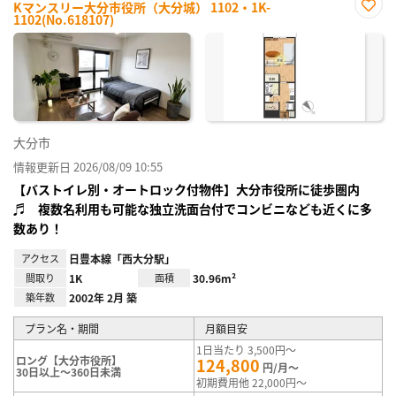
Kマンスリー大分市役所（大分城） 1102・1K-
1102(No.618107)
お気
に入
り登
録
大分市
情報更新日 2026/08/09 10:55
【バストイレ別・オートロック付物件】大分市役所に徒歩圏内
♬ 複数名利用も可能な独立洗面台付でコンビニなども近くに多
数あり！
アクセス
日豊本線「西大分駅」
間取り
1K
面積
30.96m²
築年数
2002年 2月 築
プラン名・期間
月額目安
1日当たり 3,500円～
ロング【大分市役所】
124,800
円/月～
30日以上～360日未満
初期費用他 22,000円～