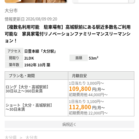
大分市
情報更新日 2026/08/09 09:20
【複数名利用可能 駐車場有】高城駅前にある駅近多数名ご利用
可能な 家具家電付リノベーションファミリーマンスリーマンシ
ョン！
アクセス
日豊本線「大分駅」
間取り
2LDK
面積
53m²
築年数
1982年 10月 築
プラン名・期間
月額目安
1日当たり 3,000円～
ロング【大分・高城駅前】
109,800
円/月～
30日以上～360日未満
初期費用他 44,000円～
1日当たり 3,100円～
ショート【大分・高城駅前】
112,800
円/月～
～30日未満
初期費用他 22,000円～
病院近く
大分県
大分市