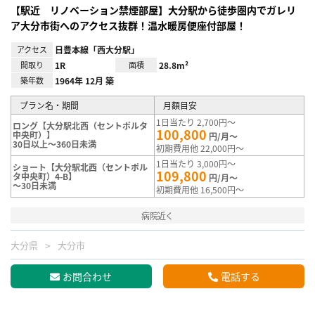
【駅近 リノベーション禁煙部屋】大分駅から徒歩圏内でガレリ
ア大分市街へのアクセス抜群！温水暖房便座付部屋！
アクセス
日豊本線「西大分駅」
間取り
1R
面積
28.8m²
築年数
1964年 12月 築
プラン名・期間
月額目安
1日当たり 2,700円～
ロング【大分駅北西（セントポルタ
100,800
中央町）】
円/月～
30日以上～360日未満
初期費用他 22,000円～
1日当たり 3,000円～
ショート【大分駅北西（セントポル
109,800
タ中央町）4-B】
円/月～
～30日未満
初期費用他 16,500円～
病院近く
大分県
大分市
お問合わせ
電話する