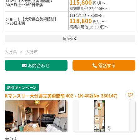
ロング【大分県立美術館前】
115,800
円/月～
30日以上～360日未満
初期費用他 22,000円～
1日当たり 3,300円～
ショート【大分県立美術館前】
118,800
円/月～
～30日未満
初期費用他 16,500円～
病院近く
大分県
大分市
お問合わせ
電話する
割引キャンペーン
Kマンスリー大分県立美術館前 402・1K-402(No.350147)
お気
に入
り登
録
大分市