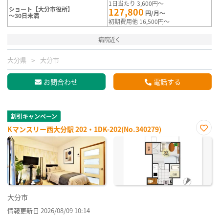
1日当たり 3,600円～
ショート【大分市役所】
127,800
円/月～
～30日未満
初期費用他 16,500円～
病院近く
大分県
大分市
お問合わせ
電話する
割引キャンペーン
Kマンスリー西大分駅 202・1DK-202(No.340279)
お気
に入
り登
録
大分市
情報更新日 2026/08/09 10:14