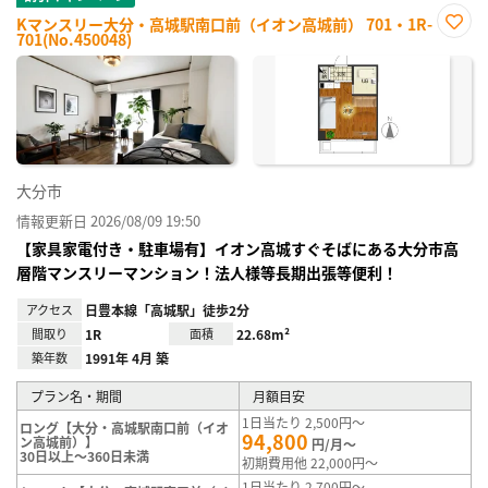
Kマンスリー大分・高城駅南口前（イオン高城前） 701・1R-
701(No.450048)
お気
に入
り登
録
大分市
情報更新日 2026/08/09 19:50
【家具家電付き・駐車場有】イオン高城すぐそばにある大分市高
層階マンスリーマンション！法人様等長期出張等便利！
アクセス
日豊本線「高城駅」徒歩2分
間取り
1R
面積
22.68m²
築年数
1991年 4月 築
プラン名・期間
月額目安
1日当たり 2,500円～
ロング【大分・高城駅南口前（イオ
94,800
ン高城前）】
円/月～
30日以上～360日未満
初期費用他 22,000円～
1日当たり 2,700円～