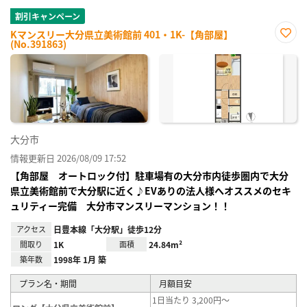
割引キャンペーン
Kマンスリー大分県立美術館前 401・1K-【角部屋】
(No.391863)
お気
に入
り登
録
大分市
情報更新日 2026/08/09 17:52
【角部屋 オートロック付】駐車場有の大分市内徒歩圏内で大分
県立美術館前で大分駅に近く♪EVありの法人様へオススメのセキ
ュリティー完備 大分市マンスリーマンション！！
アクセス
日豊本線「大分駅」徒歩12分
間取り
1K
面積
24.84m²
築年数
1998年 1月 築
プラン名・期間
月額目安
1日当たり 3,200円～