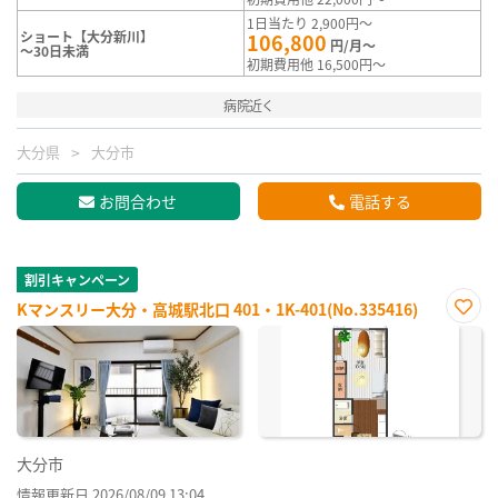
1日当たり 2,900円～
ショート【大分新川】
106,800
円/月～
～30日未満
初期費用他 16,500円～
病院近く
大分県
大分市
お問合わせ
電話する
割引キャンペーン
Kマンスリー大分・高城駅北口 401・1K-401(No.335416)
お気
に入
り登
録
大分市
情報更新日 2026/08/09 13:04