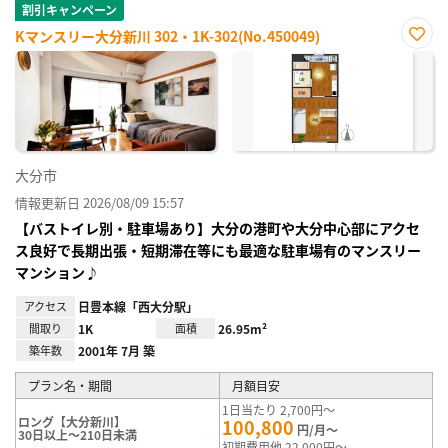
割引キャンペーン
Kマンスリー大分新川 302・1K-302(No.450049)
お気
に入
り登
録
大分市
情報更新日 2026/08/09 15:57
【バストイレ別・駐車場あり】大分の港町や大分中心部にアクセ
ス良好で長期出張・短期滞在等にも最適な駐車場有のマンスリー
マンション♪
アクセス
日豊本線「西大分駅」
間取り
1K
面積
26.95m²
築年数
2001年 7月 築
プラン名・期間
月額目安
1日当たり 2,700円～
ロング【大分新川】
100,800
円/月～
30日以上～210日未満
初期費用他 22,000円～