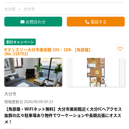
大分県
大分市
お問合わせ
電話する
割引キャンペーン
Kマンスリー大分市美術館 105・1DK-【角部屋】
(No.318702)
お気
に入
り登
録
大分市
情報更新日 2026/08/09 09:23
【角部屋・WIFIネット無料】大分市美術館近く大分ICへアクセス
抜群の広々駐車場あり物件でワーケーションや長期出張にオスス
メ！