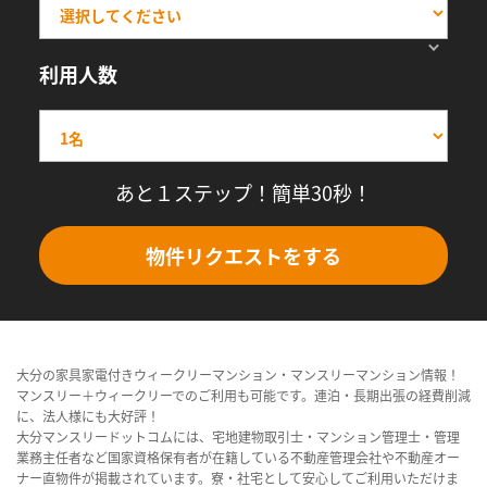
利用人数
あと１ステップ！簡単30秒！
物件リクエストをする
大分の家具家電付きウィークリーマンション・マンスリーマンション情報！
マンスリー＋ウィークリーでのご利用も可能です。連泊・長期出張の経費削減
に、法人様にも大好評！
大分マンスリードットコムには、宅地建物取引士・マンション管理士・管理
業務主任者など国家資格保有者が在籍している不動産管理会社や不動産オー
ナー直物件が掲載されています。寮・社宅として安心してご利用いただけま