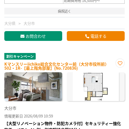
初期費用他 16,500円～
病院近く
大分県
大分市
お問合わせ
電話する
割引キャンペーン
Kマンスリーiichiko総合文化センター前（大分市役所前）
502・1R-【最上階角部屋】(No.720836)
お気
に入
り登
録
大分市
情報更新日 2026/08/09 10:59
【大型リノベーション物件・防犯カメラ付】セキュリティー強化