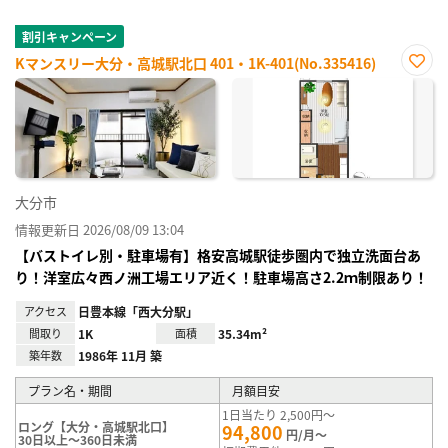
割引キャンペーン
Kマンスリー大分・高城駅北口 401・1K-401(No.335416)
お気
に入
り登
録
大分市
情報更新日 2026/08/09 13:04
【バストイレ別・駐車場有】格安高城駅徒歩圏内で独立洗面台あ
り！洋室広々西ノ洲工場エリア近く！駐車場高さ2.2ｍ制限あり！
アクセス
日豊本線「西大分駅」
間取り
1K
面積
35.34m²
築年数
1986年 11月 築
プラン名・期間
月額目安
1日当たり 2,500円～
ロング【大分・高城駅北口】
94,800
円/月～
30日以上～360日未満