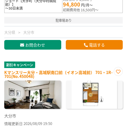
ショート【大手町（大分中村病院
94,800
前）】
円/月～
～30日未満
初期費用他 16,500円～
駐車場あり
大分県
大分市
お問合わせ
電話する
割引キャンペーン
Kマンスリー大分・高城駅南口前（イオン高城前） 701・1R-
701(No.450048)
お気
に入
り登
録
大分市
情報更新日 2026/08/09 19:50