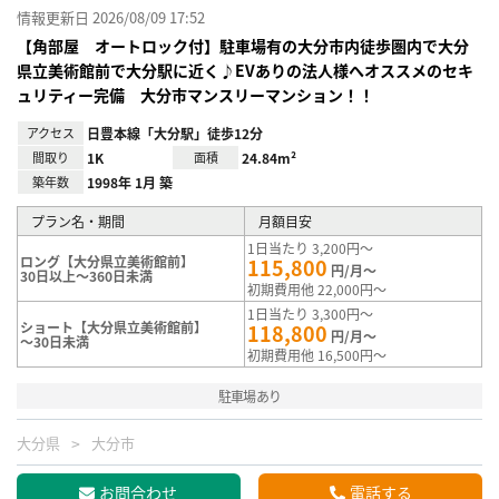
情報更新日 2026/08/09 17:52
【角部屋 オートロック付】駐車場有の大分市内徒歩圏内で大分
県立美術館前で大分駅に近く♪EVありの法人様へオススメのセキ
ュリティー完備 大分市マンスリーマンション！！
アクセス
日豊本線「大分駅」徒歩12分
間取り
1K
面積
24.84m²
築年数
1998年 1月 築
プラン名・期間
月額目安
1日当たり 3,200円～
ロング【大分県立美術館前】
115,800
円/月～
30日以上～360日未満
初期費用他 22,000円～
1日当たり 3,300円～
ショート【大分県立美術館前】
118,800
円/月～
～30日未満
初期費用他 16,500円～
駐車場あり
大分県
大分市
お問合わせ
電話する