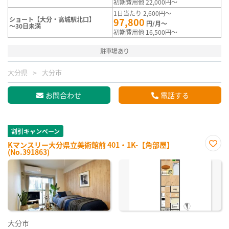
初期費用他 22,000円～
1日当たり 2,600円～
ショート【大分・高城駅北口】
97,800
円/月～
～30日未満
初期費用他 16,500円～
駐車場あり
大分県
大分市
お問合わせ
電話する
割引キャンペーン
Kマンスリー大分県立美術館前 401・1K-【角部屋】
(No.391863)
お気
に入
り登
録
大分市