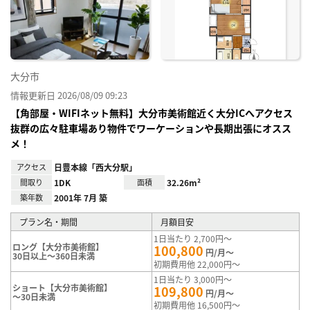
り登
録
大分市
情報更新日 2026/08/09 09:23
【角部屋・WIFIネット無料】大分市美術館近く大分ICへアクセス
抜群の広々駐車場あり物件でワーケーションや長期出張にオスス
メ！
アクセス
日豊本線「西大分駅」
間取り
1DK
面積
32.26m²
築年数
2001年 7月 築
プラン名・期間
月額目安
1日当たり 2,700円～
ロング【大分市美術館】
100,800
円/月～
30日以上～360日未満
初期費用他 22,000円～
1日当たり 3,000円～
ショート【大分市美術館】
109,800
円/月～
～30日未満
初期費用他 16,500円～