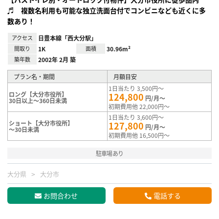
♬ 複数名利用も可能な独立洗面台付でコンビニなども近くに多
数あり！
アクセス
日豊本線「西大分駅」
間取り
1K
面積
30.96m²
築年数
2002年 2月 築
プラン名・期間
月額目安
1日当たり 3,500円～
ロング【大分市役所】
124,800
円/月～
30日以上～360日未満
初期費用他 22,000円～
1日当たり 3,600円～
ショート【大分市役所】
127,800
円/月～
～30日未満
初期費用他 16,500円～
駐車場あり
大分県
大分市
お問合わせ
電話する