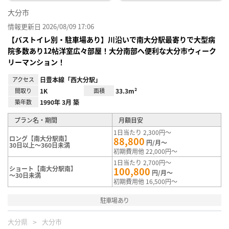
大分市
情報更新日 2026/08/09 17:06
【バストイレ別・駐車場あり】川沿いで南大分駅最寄りで大型病
院多数あり12帖洋室広々部屋！大分南部へ便利な大分市ウィーク
リーマンション！
アクセス
日豊本線「西大分駅」
間取り
1K
面積
33.3m²
築年数
1990年 3月 築
プラン名・期間
月額目安
1日当たり 2,300円～
ロング【南大分駅南】
88,800
円/月～
30日以上～360日未満
初期費用他 22,000円～
1日当たり 2,700円～
ショート【南大分駅南】
100,800
円/月～
～30日未満
初期費用他 16,500円～
駐車場あり
大分県
大分市