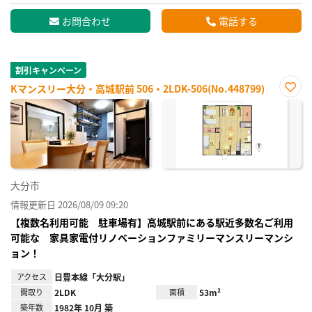
お問合わせ
電話する
割引キャンペーン
Kマンスリー大分・高城駅前 506・2LDK-506(No.448799)
お気
に入
り登
録
大分市
情報更新日 2026/08/09 09:20
【複数名利用可能 駐車場有】高城駅前にある駅近多数名ご利用
可能な 家具家電付リノベーションファミリーマンスリーマンシ
ョン！
アクセス
日豊本線「大分駅」
間取り
2LDK
面積
53m²
築年数
1982年 10月 築