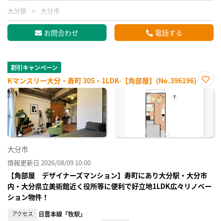
大分県
大分市
お問合わせ
電話する
割引キャンペーン
Kマンスリー大分・寿町 305・1LDK-【角部屋】(No.396196)
お気
に入
り登
録
大分市
情報更新日 2026/08/09 10:00
【角部屋 デザイナーズマンション】寿町にあり大分駅・大分市
内・大分県立美術館近く役所等に便利で好立地1LDK広々リノベー
ション物件！
アクセス
日豊本線「牧駅」