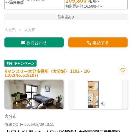
109,800
円/月～
～30日未満
初期費用他 16,500円～
駐車場あり
大分県
大分市
お問合わせ
電話する
割引キャンペーン
Kマンスリー大分市役所（大分城） 1102・1K-
1102(No.618107)
お気
に入
り登
録
大分市
情報更新日 2026/08/09 10:55
【バストイレ別・オートロック付物件】大分市役所に徒歩圏内