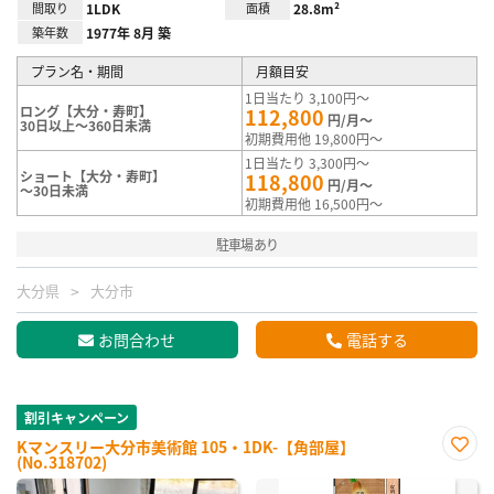
間取り
1LDK
面積
28.8m²
築年数
1977年 8月 築
プラン名・期間
月額目安
1日当たり 3,100円～
ロング【大分・寿町】
112,800
円/月～
30日以上～360日未満
初期費用他 19,800円～
1日当たり 3,300円～
ショート【大分・寿町】
118,800
円/月～
～30日未満
初期費用他 16,500円～
駐車場あり
大分県
大分市
お問合わせ
電話する
割引キャンペーン
Kマンスリー大分市美術館 105・1DK-【角部屋】
(No.318702)
お気
に入