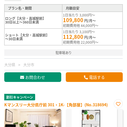
プラン名・期間
月額目安
1日当たり 3,000円～
ロング【大分・高城駅前】
109,800
円/月～
30日以上～360日未満
初期費用他 44,000円～
1日当たり 3,100円～
ショート【大分・高城駅前】
112,800
円/月～
～30日未満
初期費用他 22,000円～
駐車場あり
大分県
大分市
お問合わせ
電話する
割引キャンペーン
Kマンスリー大分県庁前 301・1K-【角部屋】(No.318694)
お気
に入
り登
録