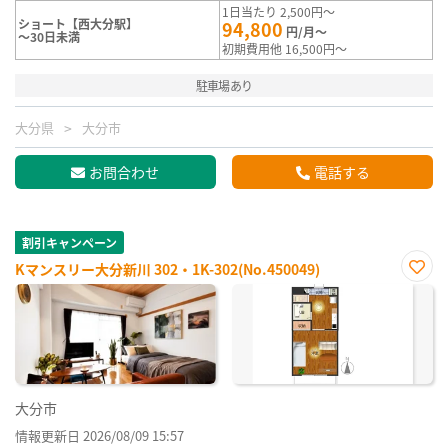
1日当たり 2,500円～
ショート【西大分駅】
94,800
円/月～
～30日未満
初期費用他 16,500円～
駐車場あり
大分県
大分市
お問合わせ
電話する
割引キャンペーン
Kマンスリー大分新川 302・1K-302(No.450049)
お気
に入
り登
録
大分市
情報更新日 2026/08/09 15:57