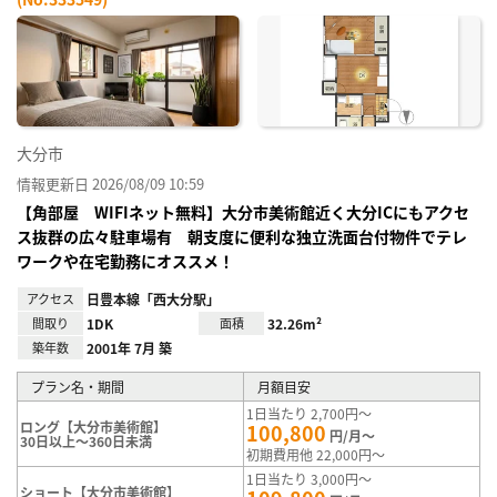
お気
に入
り登
録
大分市
情報更新日 2026/08/09 10:59
【角部屋 WIFIネット無料】大分市美術館近く大分ICにもアクセ
ス抜群の広々駐車場有 朝支度に便利な独立洗面台付物件でテレ
ワークや在宅勤務にオススメ！
アクセス
日豊本線「西大分駅」
間取り
1DK
面積
32.26m²
築年数
2001年 7月 築
プラン名・期間
月額目安
1日当たり 2,700円～
ロング【大分市美術館】
100,800
円/月～
30日以上～360日未満
初期費用他 22,000円～
1日当たり 3,000円～
ショート【大分市美術館】