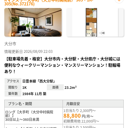
305(No.372176)
お気
に入
り登
録
大分市
情報更新日 2026/08/09 22:03
【駐車場先着・格安】大分市内・大分駅・大分県庁・大分城には
便利なウィークリーマンション・マンスリーマンション！駐輪場
あり！
アクセス
日豊本線「西大分駅」
間取り
1K
面積
23.2m²
築年数
1984年 11月 築
プラン名・期間
月額目安
1日当たり 2,300円～
ロング【大手町（大分中村病院
88,800
前）】
円/月～
30日以上～360日未満
初期費用他 22,000円～
1日当たり 2,500円～