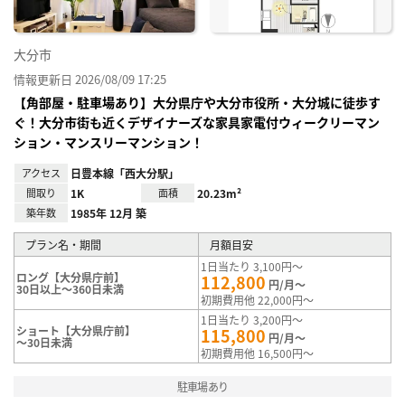
大分市
情報更新日 2026/08/09 17:25
【角部屋・駐車場あり】大分県庁や大分市役所・大分城に徒歩す
ぐ！大分市街も近くデザイナーズな家具家電付ウィークリーマン
ション・マンスリーマンション！
アクセス
日豊本線「西大分駅」
間取り
1K
面積
20.23m²
築年数
1985年 12月 築
プラン名・期間
月額目安
1日当たり 3,100円～
ロング【大分県庁前】
112,800
円/月～
30日以上～360日未満
初期費用他 22,000円～
1日当たり 3,200円～
ショート【大分県庁前】
115,800
円/月～
～30日未満
初期費用他 16,500円～
駐車場あり