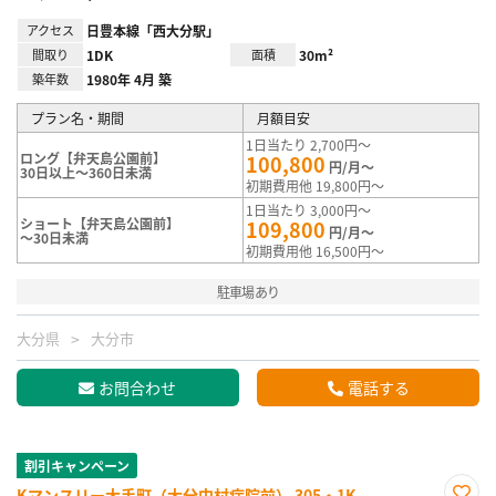
アクセス
日豊本線「西大分駅」
間取り
1DK
面積
30m²
築年数
1980年 4月 築
プラン名・期間
月額目安
1日当たり 2,700円～
ロング【弁天島公園前】
100,800
円/月～
30日以上～360日未満
初期費用他 19,800円～
1日当たり 3,000円～
ショート【弁天島公園前】
109,800
円/月～
～30日未満
初期費用他 16,500円～
駐車場あり
大分県
大分市
お問合わせ
電話する
割引キャンペーン
Kマンスリー大手町（大分中村病院前） 305・1K-