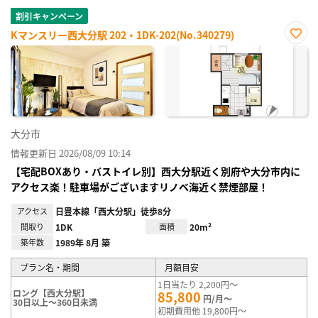
割引キャンペーン
Kマンスリー西大分駅 202・1DK-202(No.340279)
お気
に入
り登
録
大分市
情報更新日 2026/08/09 10:14
【宅配BOXあり・バストイレ別】西大分駅近く別府や大分市内に
アクセス楽！駐車場がございますリノベ海近く禁煙部屋！
アクセス
日豊本線「西大分駅」徒歩8分
間取り
1DK
面積
20m²
築年数
1989年 8月 築
プラン名・期間
月額目安
1日当たり 2,200円～
ロング【西大分駅】
85,800
円/月～
30日以上～360日未満
初期費用他 19,800円～