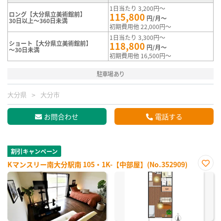
1日当たり 3,200円～
ロング【大分県立美術館前】
115,800
円/月～
30日以上～360日未満
初期費用他 22,000円～
1日当たり 3,300円～
ショート【大分県立美術館前】
118,800
円/月～
～30日未満
初期費用他 16,500円～
駐車場あり
大分県
大分市
お問合わせ
電話する
割引キャンペーン
Kマンスリー南大分駅南 105・1K-【中部屋】(No.352909)
お気
に入
り登
録