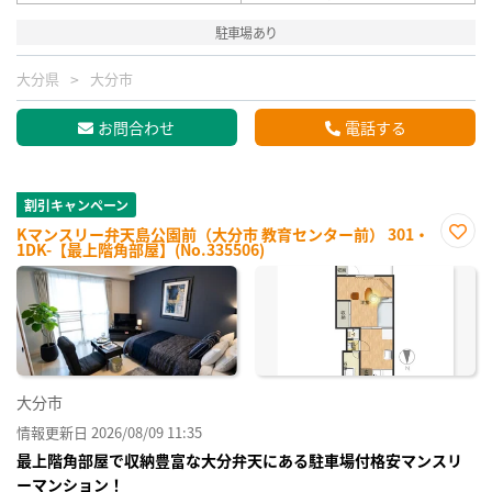
駐車場あり
大分県
大分市
お問合わせ
電話する
割引キャンペーン
Kマンスリー弁天島公園前（大分市 教育センター前） 301・
1DK-【最上階角部屋】(No.335506)
お気
に入
り登
録
大分市
情報更新日 2026/08/09 11:35
最上階角部屋で収納豊富な大分弁天にある駐車場付格安マンスリ
ーマンション！