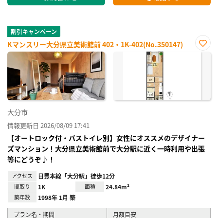
割引キャンペーン
Kマンスリー大分県立美術館前 402・1K-402(No.350147)
お気
に入
り登
録
大分市
情報更新日 2026/08/09 17:41
【オートロック付・バストイレ別】女性にオススメのデザイナー
ズマンション！大分県立美術館前で大分駅に近く一時利用や出張
等にどうぞ♪！
アクセス
日豊本線「大分駅」徒歩12分
間取り
1K
面積
24.84m²
築年数
1998年 1月 築
プラン名・期間
月額目安