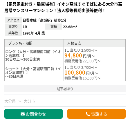
【家具家電付き・駐車場有】イオン高城すぐそばにある大分市高
層階マンスリーマンション！法人様等長期出張等便利！
アクセス
日豊本線「高城駅」徒歩1分
間取り
1R
面積
22.68m²
築年数
1991年 4月 築
プラン名・期間
月額目安
1日当たり 2,500円～
ロング【大分・高城駅南口前（イオ
94,800
ン高城前）】
円/月～
30日以上～360日未満
初期費用他 22,000円～
1日当たり 2,700円～
ショート【大分・高城駅南口前（イ
100,800
オン高城前）】
円/月～
～30日未満
初期費用他 16,500円～
駐車場あり
大分県
大分市
お問合わせ
電話する