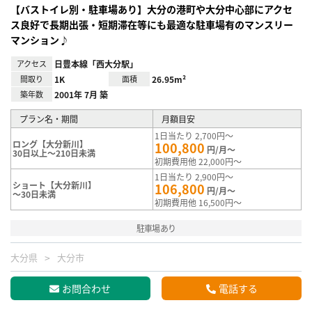
【バストイレ別・駐車場あり】大分の港町や大分中心部にアクセ
ス良好で長期出張・短期滞在等にも最適な駐車場有のマンスリー
マンション♪
アクセス
日豊本線「西大分駅」
間取り
1K
面積
26.95m²
築年数
2001年 7月 築
プラン名・期間
月額目安
1日当たり 2,700円～
ロング【大分新川】
100,800
円/月～
30日以上～210日未満
初期費用他 22,000円～
1日当たり 2,900円～
ショート【大分新川】
106,800
円/月～
～30日未満
初期費用他 16,500円～
駐車場あり
大分県
大分市
お問合わせ
電話する