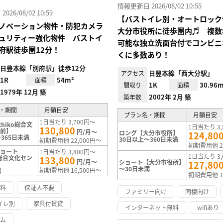
情報更新日 2026/08/02 10:55
26/08/02 10:59
【バストイレ別・オートロック
ノベーション物件・防犯カメラ
大分市役所に徒歩圏内♬ 複数
ュリティー強化物件 バストイ
可能な独立洗面台付でコンビニ
府駅徒歩圏12分！
くに多数あり！
日豊本線「別府駅」徒歩12分
日豊本線「西大分駅」
アクセス
1R
54m²
面積
1K
30.96m
間取り
面積
1979年 12月 築
2002年 2月 築
築年数
・期間
月額目安
プラン名・期間
月額目安
1日当たり 3,700円～
chiko総合文
1日当たり 3,
130,800
ー前】
円/月～
ロング【大分市役所】
124,80
365日未満
30日以上～360日未満
初期費用他 22,000円～
初期費用他 2
ショート
1日当たり 3,800円～
1日当たり 3,
ko総合文化セン
133,800
円/月～
ショート【大分市役所】
127,80
～30日未満
初期費用他 16,500円～
満
初期費用他 1
無料
保証人不要
ファミリー向け
同棲向け
イレ別
家具付賃貸
インターネット無料
wifiあり
ーム