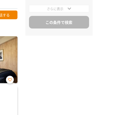
さらに表示
話する
お気
に入
り登
録