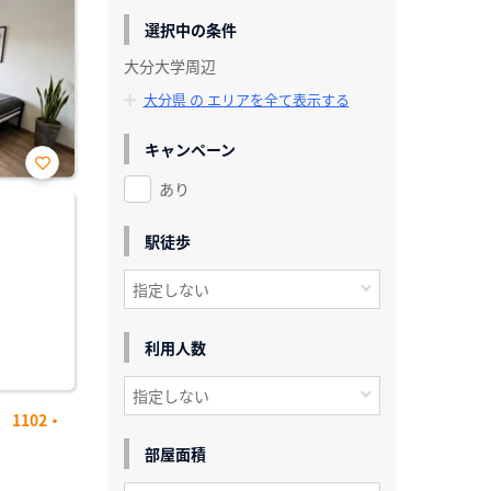
選択中の条件
大分大学周辺
大分県 の エリアを全て表示する
キャンペーン
あり
お気
に入
り登
録
駅徒歩
利用人数
1102・
部屋面積