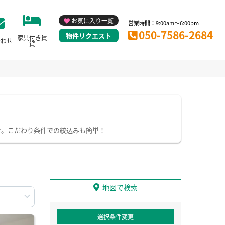
お気に入り一覧
営業時間：9:00am～6:00pm
050-7586-2684
物件リクエスト
家具付き賃
合わせ
貸
介。こだわり条件での絞込みも簡単！
地図で検索
選択条件変更