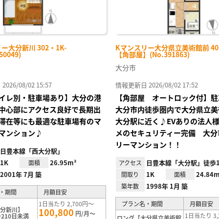
ー大分新川 302・1K-
Kマンスリー大分県立美術館前 401
50049)
【角部屋】(No.391863)
大分市
26/08/02 15:57
情報更新日 2026/08/02 17:52
イレ別・駐車場あり】大分の港
【角部屋 オートロック付】駐
中心部にアクセス良好で長期出
大分市内徒歩圏内で大分県立美
滞在等にも最適な駐車場有のマ
大分駅に近く♪EVありの法人
マンション♪
メのセキュリティー完備 大分
リーマンション！！
日豊本線「西大分駅」
1K
26.95m²
日豊本線「大分駅」徒歩1
面積
アクセス
2001年 7月 築
1K
24.84m
間取り
面積
1998年 1月 築
築年数
・期間
月額目安
1日当たり 2,700円～
プラン名・期間
月額目安
大分新川】
100,800
円/月～
1日当たり 3,
210日未満
ロング【大分県立美術館