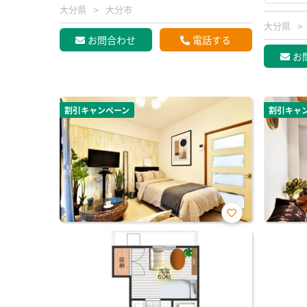
大分県
大分市
大分県
お問合わせ
電話する
お
割引キャンペーン
割引キャ
お気
に入
り登
録