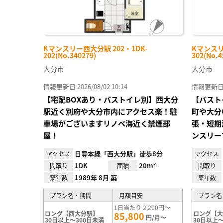
Kマンスリー西大分駅 202・1DK-
Kマンスリ
202(No.340279)
302(No.4
大分市
大分市
情報更新日 2026/08/02 10:14
情報更新日 20
【宅配BOXあり・バストイレ別】西大分
【バスト
駅近く別府や大分市内にアクセス楽！駐
町や大分
車場がございますリノベ海近く禁煙部
張・短期
屋！
ンスリー
日豊本線「西大分駅」徒歩8分
アクセス
アクセス
1DK
20m²
間取り
面積
間取り
1989年 8月 築
築年数
築年数
プラン名・期間
月額目安
プラン名
1日当たり 2,200円～
ロング【西大分駅】
ロング【
85,800
円/月～
30日以上～360日未満
30日以上～