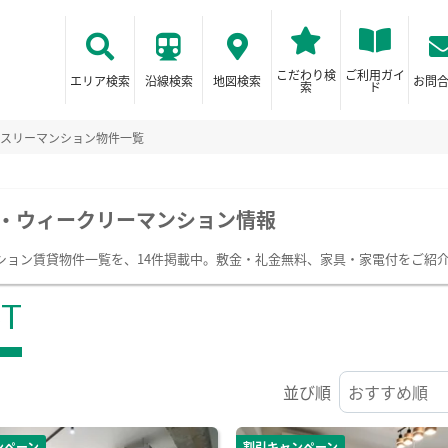
こだわり検
ご利用ガイ
エリア検索
沿線検索
地図検索
お問
索
ド
スリーマンション物件一覧
・ウィークリーマンション情報
ション賃貸物件一覧を、14件掲載中。敷金・礼金無料、家具・家電付をご紹
ST
並び順
ンペーン
割引キャンペーン