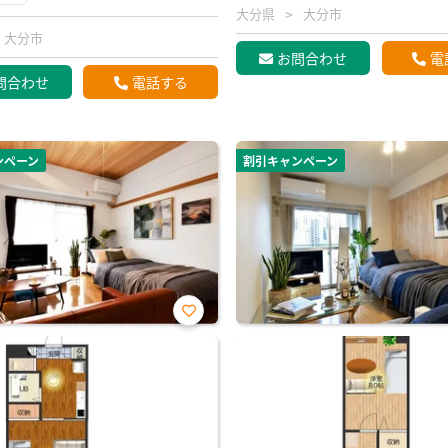
大分県
大分市
大分市
お問合わせ
電
問合わせ
電話する
ンペーン
割引キャンペーン
お気
に入
り登
録