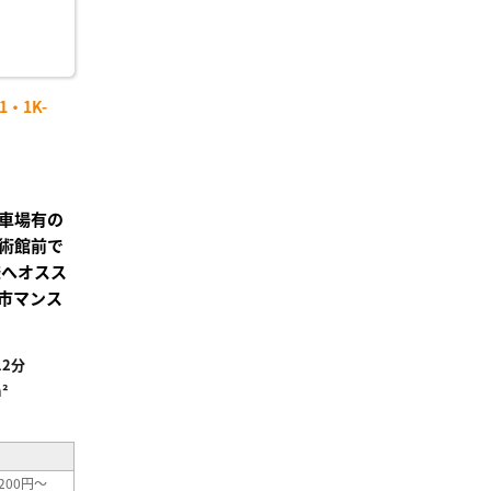
・1K-
車場有の
術館前で
様へオスス
市マンス
2分
²
200円～