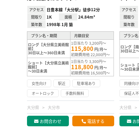
日豊本線「大分駅」徒歩12分
アクセス
アクセス
1K
24.84m²
間取り
面積
間取り
1998年 1月 築
築年数
築年数
プラン名・期間
月額目安
プラン名
1日当たり 3,200円～
ロング【大分県立美術館
ロング【
115,800
前】
円/月～
30日以上～
30日以上～360日未満
初期費用他 22,000円～
1日当たり 3,300円～
ショート【大分県立美術
ショート
118,800
館前】
円/月～
～30日未
～30日未満
初期費用他 16,500円～
女性向け
駅近
駐車場あり
同棲向
オートロック
手数料無料
保証人
大分県
大分市
大分県
お問合わせ
電話する
お