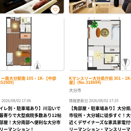
お気
に入
り登
録
ー南大分駅南 105・1K-【中部
Kマンスリー大分県庁前 301・1K
52909)
屋】(No.318694)
大分市
26/08/02 17:06
情報更新日 2026/08/02 17:25
イレ別・駐車場あり】川沿いで
【角部屋・駐車場あり】大分県
最寄りで大型病院多数あり12帖
市役所・大分城に徒歩すぐ！大
部屋！大分南部へ便利な大分市
近くデザイナーズな家具家電付
リーマンション！
リーマンション・マンスリーマ