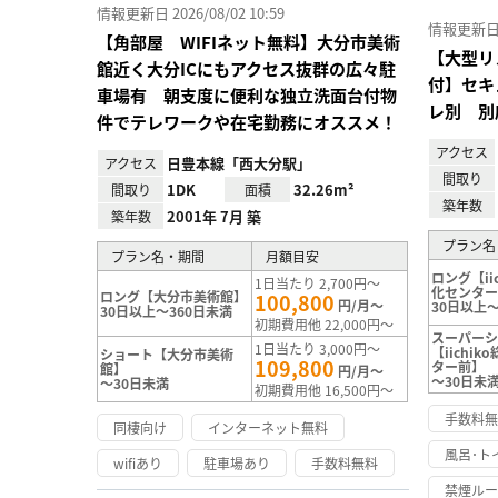
情報更新日 2026/08/02 10:59
情報更新日 20
【角部屋 WIFIネット無料】大分市美術
【大型リ
館近く大分ICにもアクセス抜群の広々駐
付】セキ
車場有 朝支度に便利な独立洗面台付物
レ別 別
件でテレワークや在宅勤務にオススメ！
アクセス
日豊本線「西大分駅」
アクセス
間取り
1DK
32.26m²
間取り
面積
築年数
2001年 7月 築
築年数
プラン名
プラン名・期間
月額目安
ロング【ii
1日当たり 2,700円～
化センタ
ロング【大分市美術館】
100,800
円/月～
30日以上～
30日以上～360日未満
初期費用他 22,000円～
スーパー
1日当たり 3,000円～
【iichi
ショート【大分市美術
109,800
ター前】
館】
円/月～
～30日未
～30日未満
初期費用他 16,500円～
手数料
同棲向け
インターネット無料
風呂･ト
wifiあり
駐車場あり
手数料無料
禁煙ル