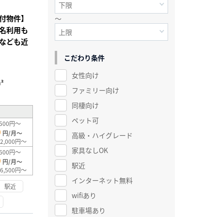
付物件】
～
名利用も
なども近
こだわり条件
女性向け
²
ファミリー向け
同棲向け
ペット可
500円～
0
円/月～
高級・ハイグレード
2,000円～
家具なしOK
600円～
0
円/月～
駅近
6,500円～
インターネット無料
駅近
wifiあり
駐車場あり