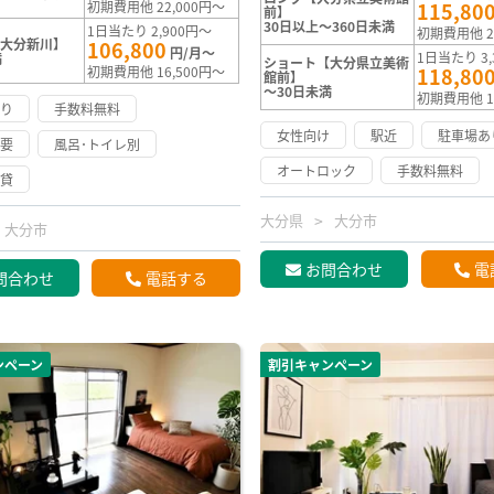
初期費用他 22,000円～
115,80
前】
30日以上～360日未満
1日当たり 2,900円～
初期費用他 2
【大分新川】
106,800
円/月～
1日当たり 3,
満
ショート【大分県立美術
初期費用他 16,500円～
118,80
館前】
～30日未満
初期費用他 1
あり
手数料無料
女性向け
駅近
駐車場あ
不要
風呂･トイレ別
オートロック
手数料無料
賃貸
大分県
大分市
大分市
お問合わせ
電
問合わせ
電話する
ンペーン
割引キャンペーン