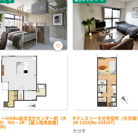
お気
に入
り登
録
ーiichiko総合文化センター前（大
Kマンスリー大分市役所（大分城） 
） 502・1R-【最上階角部屋】
1K-1102(No.618107)
36)
大分市