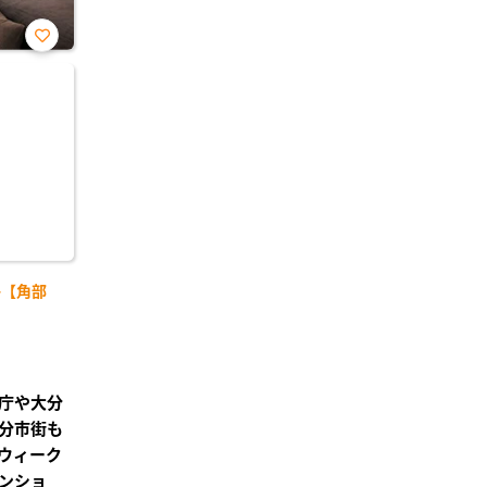
お気
に入
り登
録
-【角部
庁や大分
分市街も
ウィーク
ンショ