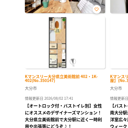
お気
に入
り登
録
Kマンスリー大分県立美術館前 402・1K-
Kマンスリ
402(No.350147)
屋】(No.3
大分市
大分市
情報更新日 2026/08/02 17:41
情報更新日 20
【オートロック付・バストイレ別】女性
【バスト
にオススメのデザイナーズマンション！
南大分駅
大分県立美術館前で大分駅に近く一時利
洋室広々
用や出張等にどうぞ♪！
ウィーク