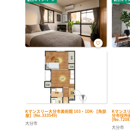
お気
に入
り登
録
Kマンスリー大分市美術館 103・1DK-【角部
Kマンスリ
屋】(No.333549)
分市役所前
(No.7208
大分市
大分市