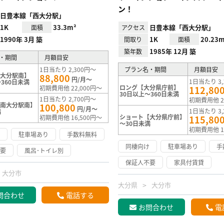
ン！
日豊本線「西大分駅」
1K
33.3m²
日豊本線「西大分駅」
面積
アクセス
1990年 3月 築
1K
20.23m
間取り
面積
1985年 12月 築
築年数
・期間
月額目安
1日当たり 2,300円～
プラン名・期間
月額目安
南大分駅南】
88,800
円/月～
1日当たり 3,
360日未満
ロング【大分県庁前】
初期費用他 22,000円～
112,80
30日以上～360日未満
1日当たり 2,700円～
初期費用他 2
【南大分駅南】
100,800
円/月～
1日当たり 3,
満
ショート【大分県庁前】
初期費用他 16,500円～
115,80
～30日未満
初期費用他 1
け
駐車場あり
手数料無料
同棲向け
駐車場あり
手
不要
風呂･トイレ別
保証人不要
家具付賃貸
大分市
大分県
大分市
問合わせ
電話する
お問合わせ
電