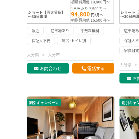
初期費用他 19,800円～
1日当たり 2,500円～
ショート【西大分駅】
ショート
94,800
円/月～
～30日未満
～30日未
初期費用他 16,500円～
駅近
駐車場あり
手数料無料
駐車場
保証人不要
風呂･トイレ別
保証人
家具付
大分県
大分市
大分県
お問合わせ
電話する
お
割引キャンペーン
割引キャ