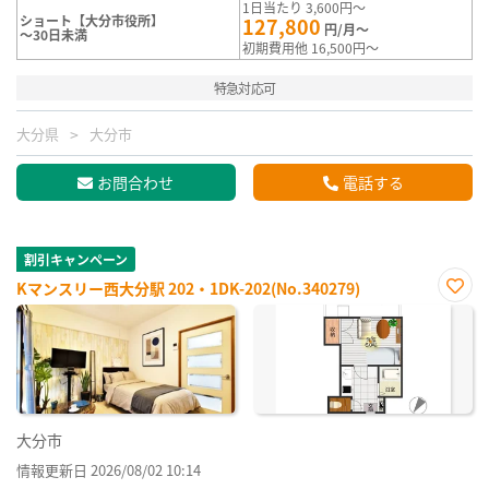
1日当たり 3,600円～
ショート【大分市役所】
127,800
円/月～
～30日未満
初期費用他 16,500円～
特急対応可
大分県
大分市
お問合わせ
電話する
割引キャンペーン
Kマンスリー西大分駅 202・1DK-202(No.340279)
お気
に入
り登
録
大分市
情報更新日 2026/08/02 10:14