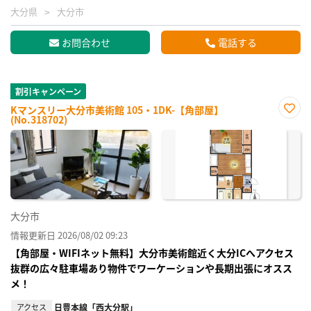
大分県
大分市
お問合わせ
電話する
割引キャンペーン
Kマンスリー大分市美術館 105・1DK-【角部屋】
(No.318702)
お気
に入
り登
録
大分市
情報更新日 2026/08/02 09:23
【角部屋・WIFIネット無料】大分市美術館近く大分ICへアクセス
抜群の広々駐車場あり物件でワーケーションや長期出張にオスス
メ！
アクセス
日豊本線「西大分駅」