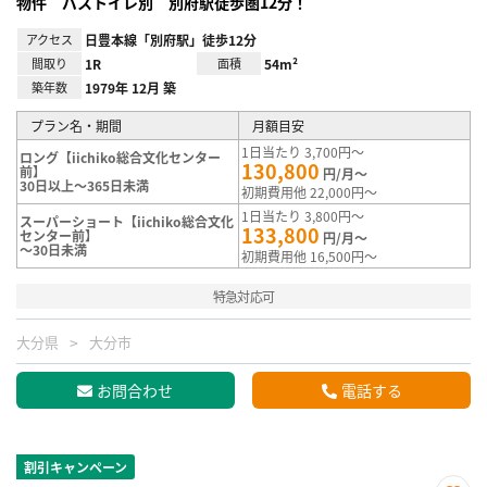
物件 バストイレ別 別府駅徒歩圏12分！
アクセス
日豊本線「別府駅」徒歩12分
間取り
1R
面積
54m²
築年数
1979年 12月 築
プラン名・期間
月額目安
1日当たり 3,700円～
ロング【iichiko総合文化センター
130,800
前】
円/月～
30日以上～365日未満
初期費用他 22,000円～
1日当たり 3,800円～
スーパーショート【iichiko総合文化
133,800
センター前】
円/月～
～30日未満
初期費用他 16,500円～
特急対応可
大分県
大分市
お問合わせ
電話する
割引キャンペーン