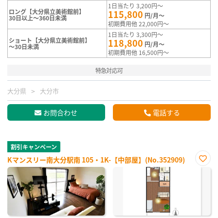
1日当たり 3,200円～
ロング【大分県立美術館前】
115,800
円/月～
30日以上～360日未満
初期費用他 22,000円～
1日当たり 3,300円～
ショート【大分県立美術館前】
118,800
円/月～
～30日未満
初期費用他 16,500円～
特急対応可
大分県
大分市
お問合わせ
電話する
割引キャンペーン
Kマンスリー南大分駅南 105・1K-【中部屋】(No.352909)
お気
に入
り登
録