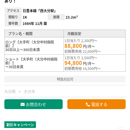
あり！
アクセス
日豊本線「西大分駅」
間取り
1K
面積
23.2m²
築年数
1984年 11月 築
プラン名・期間
月額目安
1日当たり 2,300円～
ロング【大手町（大分中村病院
88,800
前）】
円/月～
30日以上～360日未満
初期費用他 22,000円～
1日当たり 2,500円～
ショート【大手町（大分中村病院
94,800
前）】
円/月～
～30日未満
初期費用他 16,500円～
特急対応可
大分県
大分市
お問合わせ
電話する
割引キャンペーン