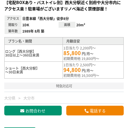
【宅配BOXあり・バストイレ別】西大分駅近く別府や大分市内に
アクセス楽！駐車場がございますリノベ海近く禁煙部屋！
アクセス
日豊本線「西大分駅」徒歩8分
間取り
1DK
面積
20m²
築年数
1989年 8月 築
プラン名・期間
月額目安
1日当たり 2,200円～
ロング【西大分駅】
85,800
円/月～
30日以上～360日未満
初期費用他 19,800円～
1日当たり 2,500円～
ショート【西大分駅】
94,800
円/月～
～30日未満
初期費用他 16,500円～
特急対応可
大分県
大分市
お問合わせ
電話する