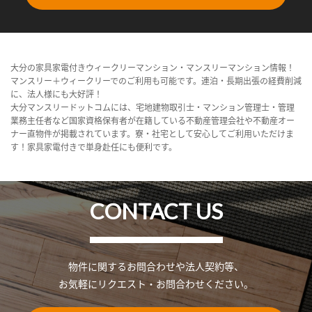
大分の家具家電付きウィークリーマンション・マンスリーマンション情報！
マンスリー＋ウィークリーでのご利用も可能です。連泊・長期出張の経費削減
に、法人様にも大好評！
大分マンスリードットコムには、宅地建物取引士・マンション管理士・管理
業務主任者など国家資格保有者が在籍している不動産管理会社や不動産オー
ナー直物件が掲載されています。寮・社宅として安心してご利用いただけま
す！家具家電付きで単身赴任にも便利です。
CONTACT US
物件に関するお問合わせや法人契約等、
お気軽にリクエスト・お問合わせください。