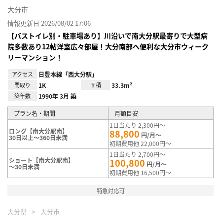
大分市
情報更新日 2026/08/02 17:06
【バストイレ別・駐車場あり】川沿いで南大分駅最寄りで大型病
院多数あり12帖洋室広々部屋！大分南部へ便利な大分市ウィーク
リーマンション！
アクセス
日豊本線「西大分駅」
間取り
1K
面積
33.3m²
築年数
1990年 3月 築
プラン名・期間
月額目安
1日当たり 2,300円～
ロング【南大分駅南】
88,800
円/月～
30日以上～360日未満
初期費用他 22,000円～
1日当たり 2,700円～
ショート【南大分駅南】
100,800
円/月～
～30日未満
初期費用他 16,500円～
特急対応可
大分県
大分市