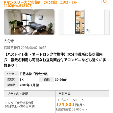
Kマンスリー大分市役所（大分城） 1102・1K-
1102(No.618107)
お気
に入
り登
録
大分市
情報更新日 2026/08/02 10:55
【バストイレ別・オートロック付物件】大分市役所に徒歩圏内
♬ 複数名利用も可能な独立洗面台付でコンビニなども近くに多
数あり！
アクセス
日豊本線「西大分駅」
間取り
1K
面積
30.96m²
築年数
2002年 2月 築
プラン名・期間
月額目安
1日当たり 3,500円～
ロング【大分市役所】
124,800
円/月～
30日以上～360日未満
初期費用他 22,000円～