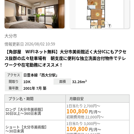
に入
り登
録
大分市
情報更新日 2026/08/02 10:59
【角部屋 WIFIネット無料】大分市美術館近く大分ICにもアクセ
ス抜群の広々駐車場有 朝支度に便利な独立洗面台付物件でテレ
ワークや在宅勤務にオススメ！
アクセス
日豊本線「西大分駅」
間取り
1DK
面積
32.26m²
築年数
2001年 7月 築
プラン名・期間
月額目安
1日当たり 2,700円～
ロング【大分市美術館】
100,800
円/月～
30日以上～360日未満
初期費用他 22,000円～
1日当たり 3,000円～
ショート【大分市美術館】
109,800
円/月～
～30日未満