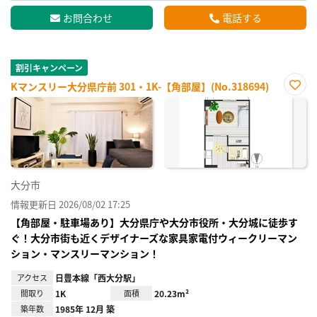
お問合わせ
電話する
割引キャンペーン
Kマンスリー大分県庁前 301・1K-【角部屋】(No.318694)
お気
に入
り登
録
大分市
情報更新日 2026/08/02 17:25
【角部屋・駐車場あり】大分県庁や大分市役所・大分城に徒歩す
ぐ！大分市街も近くデザイナーズな家具家電付ウィークリーマン
ション・マンスリーマンション！
アクセス
日豊本線「西大分駅」
間取り
1K
面積
20.23m²
築年数
1985年 12月 築