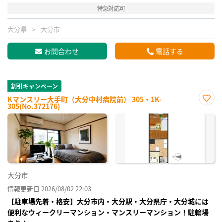
特急対応可
大分県
大分市
お問合わせ
電話する
割引キャンペーン
Kマンスリー大手町（大分中村病院前） 305・1K-
305(No.372176)
お気
に入
り登
録
大分市
情報更新日 2026/08/02 22:03
【駐車場先着・格安】大分市内・大分駅・大分県庁・大分城には
便利なウィークリーマンション・マンスリーマンション！駐輪場