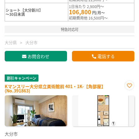
1日当たり 2,900円～
ショート【大分新川】
106,800
円/月～
～30日未満
初期費用他 16,500円～
特急対応可
大分県
大分市
お問合わせ
電話する
割引キャンペーン
Kマンスリー大分県立美術館前 401・1K-【角部屋】
(No.391863)
お気
に入
り登
録
大分市