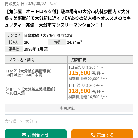
情報更新日 2026/08/02 17:52
【角部屋 オートロック付】駐車場有の大分市内徒歩圏内で大分
県立美術館前で大分駅に近く♪EVありの法人様へオススメのセキ
ュリティー完備 大分市マンスリーマンション！！
アクセス
日豊本線「大分駅」徒歩12分
間取り
1K
面積
24.84m²
築年数
1998年 1月 築
プラン名・期間
月額目安
1日当たり 3,200円～
ロング【大分県立美術館前】
115,800
円/月～
30日以上～360日未満
初期費用他 22,000円～
1日当たり 3,300円～
ショート【大分県立美術館前】
118,800
円/月～
～30日未満
初期費用他 16,500円～
特急対応可
大分県
大分市
お問合わせ
電話する