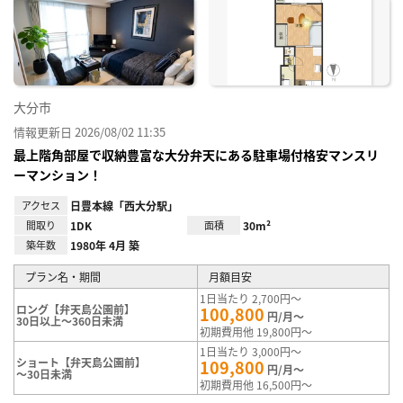
に入
り登
録
大分市
情報更新日 2026/08/02 11:35
最上階角部屋で収納豊富な大分弁天にある駐車場付格安マンスリ
ーマンション！
アクセス
日豊本線「西大分駅」
間取り
1DK
面積
30m²
築年数
1980年 4月 築
プラン名・期間
月額目安
1日当たり 2,700円～
ロング【弁天島公園前】
100,800
円/月～
30日以上～360日未満
初期費用他 19,800円～
1日当たり 3,000円～
ショート【弁天島公園前】
109,800
円/月～
～30日未満
初期費用他 16,500円～