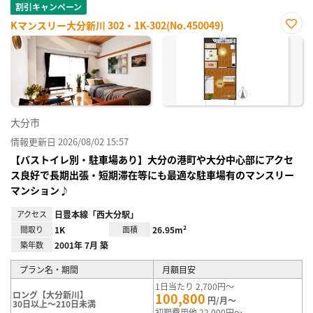
割引キャンペーン
Kマンスリー大分新川 302・1K-302(No.450049)
お気
に入
り登
録
大分市
情報更新日 2026/08/02 15:57
【バストイレ別・駐車場あり】大分の港町や大分中心部にアクセ
ス良好で長期出張・短期滞在等にも最適な駐車場有のマンスリー
マンション♪
アクセス
日豊本線「西大分駅」
間取り
1K
面積
26.95m²
築年数
2001年 7月 築
プラン名・期間
月額目安
1日当たり 2,700円～
ロング【大分新川】
100,800
円/月～
30日以上～210日未満
初期費用他 22,000円～