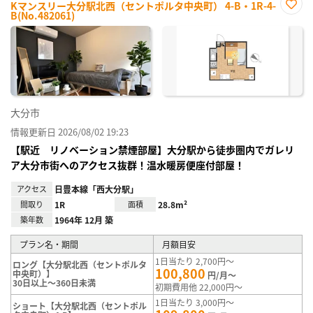
Kマンスリー大分駅北西（セントポルタ中央町） 4-B・1R-4-
B(No.482061)
お気
に入
り登
録
大分市
情報更新日 2026/08/02 19:23
【駅近 リノベーション禁煙部屋】大分駅から徒歩圏内でガレリ
ア大分市街へのアクセス抜群！温水暖房便座付部屋！
アクセス
日豊本線「西大分駅」
間取り
1R
面積
28.8m²
築年数
1964年 12月 築
プラン名・期間
月額目安
1日当たり 2,700円～
ロング【大分駅北西（セントポルタ
100,800
中央町）】
円/月～
30日以上～360日未満
初期費用他 22,000円～
1日当たり 3,000円～
ショート【大分駅北西（セントポル