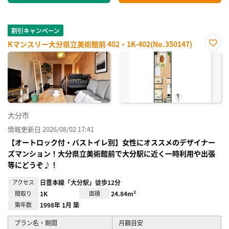
割引キャンペーン
Kマンスリー大分県立美術館前 402・1K-402(No.350147)
お気
に入
り登
録
大分市
情報更新日 2026/08/02 17:41
【オートロック付・バストイレ別】女性にオススメのデザイナー
ズマンション！大分県立美術館前で大分駅に近く一時利用や出張
等にどうぞ♪！
アクセス
日豊本線「大分駅」徒歩12分
間取り
1K
面積
24.84m²
築年数
1998年 1月 築
プラン名・期間
月額目安