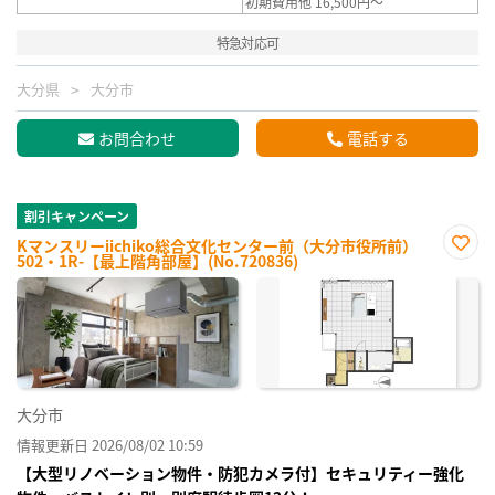
初期費用他 16,500円～
特急対応可
大分県
大分市
お問合わせ
電話する
割引キャンペーン
Kマンスリーiichiko総合文化センター前（大分市役所前）
502・1R-【最上階角部屋】(No.720836)
お気
に入
り登
録
大分市
情報更新日 2026/08/02 10:59
【大型リノベーション物件・防犯カメラ付】セキュリティー強化