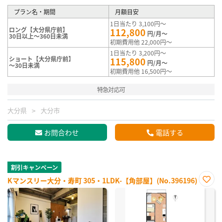
プラン名・期間
月額目安
1日当たり 3,100円～
ロング【大分県庁前】
112,800
円/月～
30日以上～360日未満
初期費用他 22,000円～
1日当たり 3,200円～
ショート【大分県庁前】
115,800
円/月～
～30日未満
初期費用他 16,500円～
特急対応可
大分県
大分市
お問合わせ
電話する
割引キャンペーン
Kマンスリー大分・寿町 305・1LDK-【角部屋】(No.396196)
お気
に入
り登
録