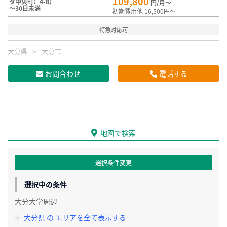
109,800
タ中央町）4-B】
円/月～
～30日未満
初期費用他 16,500円～
特急対応可
大分県
大分市
お問合わせ
電話する
地図で検索
選択条件変更
選択中の条件
大分大学周辺
大分県 の エリアを全て表示する