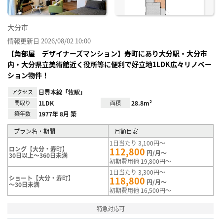
大分市
情報更新日 2026/08/02 10:00
【角部屋 デザイナーズマンション】寿町にあり大分駅・大分市
内・大分県立美術館近く役所等に便利で好立地1LDK広々リノベー
ション物件！
アクセス
日豊本線「牧駅」
間取り
1LDK
面積
28.8m²
築年数
1977年 8月 築
プラン名・期間
月額目安
1日当たり 3,100円～
ロング【大分・寿町】
112,800
円/月～
30日以上～360日未満
初期費用他 19,800円～
1日当たり 3,300円～
ショート【大分・寿町】
118,800
円/月～
～30日未満
初期費用他 16,500円～
特急対応可