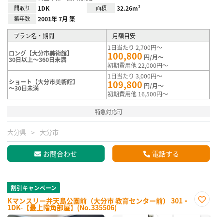
間取り
1DK
面積
32.26m²
築年数
2001年 7月 築
プラン名・期間
月額目安
1日当たり 2,700円～
ロング【大分市美術館】
100,800
円/月～
30日以上～360日未満
初期費用他 22,000円～
1日当たり 3,000円～
ショート【大分市美術館】
109,800
円/月～
～30日未満
初期費用他 16,500円～
特急対応可
大分県
大分市
お問合わせ
電話する
割引キャンペーン
Kマンスリー弁天島公園前（大分市 教育センター前） 301・
1DK-【最上階角部屋】(No.335506)
お気