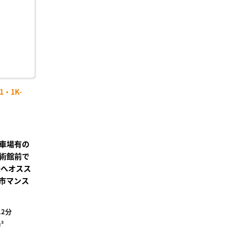
録
・1K-
車場有の
術館前で
様へオスス
市マンス
2分
²