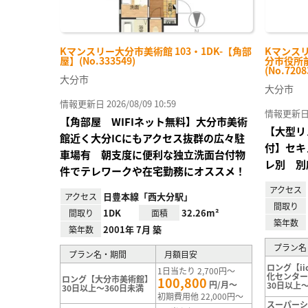
Kマンスリー大分市美術館 103・1DK-【角部
Kマンスリ
屋】(No.333549)
分市役所前
(No.7208
大分市
大分市
情報更新日 2026/08/09 10:59
情報更新日 20
【角部屋 WIFIネット無料】大分市美術
【大型リ
館近く大分ICにもアクセス抜群の広々駐
付】セキ
車場有 朝支度に便利な独立洗面台付物
レ別 別
件でテレワークや在宅勤務にオススメ！
アクセス
日豊本線「西大分駅」
アクセス
間取り
1DK
32.26m²
間取り
面積
築年数
2001年 7月 築
築年数
プラン名
プラン名・期間
月額目安
ロング【ii
1日当たり 2,700円～
化センタ
ロング【大分市美術館】
100,800
円/月～
30日以上～
30日以上～360日未満
初期費用他 22,000円～
スーパー