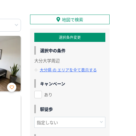
地図で検索
選択条件変更
選択中の条件
大分大学周辺
大分県 の エリアを全て表示する
キャンペーン
あり
お気
に入
り登
録
駅徒歩