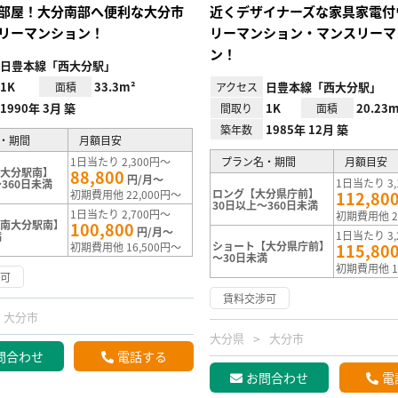
部屋！大分南部へ便利な大分市
近くデザイナーズな家具家電付
リーマンション！
リーマンション・マンスリーマ
ン！
日豊本線「西大分駅」
1K
33.3m²
日豊本線「西大分駅」
面積
アクセス
1990年 3月 築
1K
20.23m
間取り
面積
1985年 12月 築
築年数
・期間
月額目安
1日当たり 2,300円～
プラン名・期間
月額目安
南大分駅南】
88,800
円/月～
1日当たり 3,
360日未満
ロング【大分県庁前】
初期費用他 22,000円～
112,80
30日以上～360日未満
1日当たり 2,700円～
初期費用他 2
【南大分駅南】
100,800
円/月～
1日当たり 3,
満
ショート【大分県庁前】
初期費用他 16,500円～
115,80
～30日未満
初期費用他 1
渉可
賃料交渉可
大分市
大分県
大分市
問合わせ
電話する
お問合わせ
電