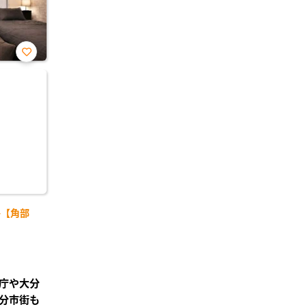
お気
に入
り登
録
-【角部
庁や大分
分市街も