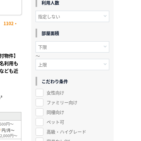
利用人数
1102・
部屋面積
付物件】
～
名利用も
なども近
こだわり条件
女性向け
²
ファミリー向け
同棲向け
ペット可
500円～
0
円/月～
高級・ハイグレード
2,000円～