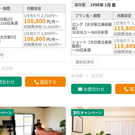
1998年 1月 築
築年数
・期間
月額目安
1日当たり 2,700円～
プラン名・期間
月額目安
大分新川】
100,800
円/月～
1日当たり 3,
210日未満
ロング【大分県立美術館
初期費用他 22,000円～
115,80
前】
30日以上～360日未満
1日当たり 2,900円～
初期費用他 2
【大分新川】
106,800
円/月～
1日当たり 3,
満
ショート【大分県立美術
初期費用他 16,500円～
118,80
館前】
～30日未満
初期費用他 1
渉可
賃料交渉可
大分市
大分県
大分市
問合わせ
電話する
お問合わせ
電
ンペーン
割引キャンペーン