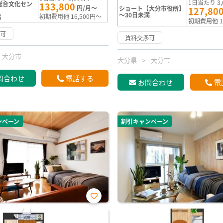
1日当たり 3,
ko総合文化セン
133,800
円/月～
ショート【大分市役所】
127,80
～30日未満
初期費用他 16,500円～
満
初期費用他 1
渉可
賃料交渉可
大分市
大分県
大分市
問合わせ
電話する
お問合わせ
電
ンペーン
割引キャンペーン
お気
に入
り登