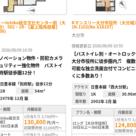
ーiichiko総合文化センター前（大
Kマンスリー大分市役所（大分城） 
） 502・1R-【最上階角部屋】
1K-1102(No.618107)
36)
大分市
情報更新日 2026/08/09 10:55
26/08/09 10:59
【バストイレ別・オートロック
ノベーション物件・防犯カメラ
大分市役所に徒歩圏内♬ 複数
ュリティー強化物件 バストイ
可能な独立洗面台付でコンビニ
府駅徒歩圏12分！
くに多数あり！
日豊本線「別府駅」徒歩12分
日豊本線「西大分駅」
アクセス
1R
54m²
面積
1K
30.96m
間取り
面積
1979年 12月 築
2002年 2月 築
築年数
・期間
月額目安
プラン名・期間
月額目安
1日当たり 3,700円～
chiko総合文
1日当たり 3,
130,800
ー前】
円/月～
ロング【大分市役所】
124,80
365日未満
30日以上～360日未満
初期費用他 22,000円～
初期費用他 2
ショート
1日当たり 3,800円～