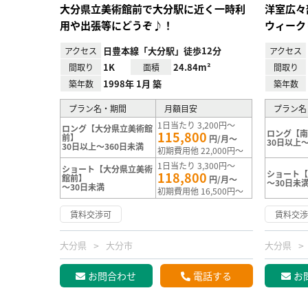
大分県立美術館前で大分駅に近く一時利
洋室広々
用や出張等にどうぞ♪！
ウィーク
日豊本線「大分駅」徒歩12分
アクセス
アクセス
1K
24.84m²
間取り
面積
間取り
1998年 1月 築
築年数
築年数
プラン名・期間
月額目安
プラン名
1日当たり 3,200円～
ロング【大分県立美術館
ロング【
115,800
前】
円/月～
30日以上～
30日以上～360日未満
初期費用他 22,000円～
1日当たり 3,300円～
ショート【大分県立美術
ショート
118,800
館前】
円/月～
～30日未
～30日未満
初期費用他 16,500円～
賃料交渉可
賃料交
大分県
大分市
大分県
お問合わせ
電話する
お