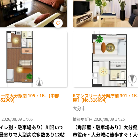
お気
に入
り登
録
ー南大分駅南 105・1K-【中部
Kマンスリー大分県庁前 301・1K
52909)
屋】(No.318694)
大分市
26/08/09 17:06
情報更新日 2026/08/09 17:25
イレ別・駐車場あり】川沿いで
【角部屋・駐車場あり】大分県
最寄りで大型病院多数あり12帖
市役所・大分城に徒歩すぐ！大