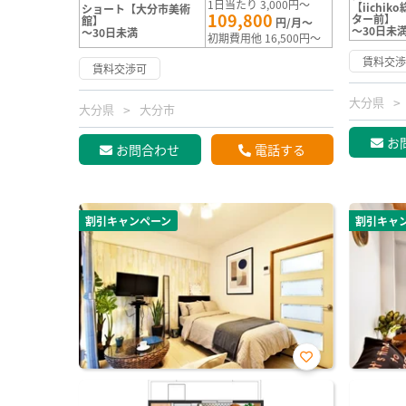
1日当たり 3,000円～
【iichi
ショート【大分市美術
109,800
ター前】
館】
円/月～
～30日未
～30日未満
初期費用他 16,500円～
賃料交
賃料交渉可
大分県
大分県
大分市
お
お問合わせ
電話する
割引キャンペーン
割引キャ
お気
に入
り登