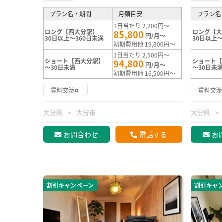
プラン名・期間
月額目安
プラン名
1日当たり 2,200円～
ロング【西大分駅】
ロング【
85,800
円/月～
30日以上～360日未満
30日以上～
初期費用他 19,800円～
1日当たり 2,500円～
ショート【西大分駅】
ショート
94,800
円/月～
～30日未満
～30日未
初期費用他 16,500円～
賃料交渉可
賃料交
大分県
大分市
大分県
お問合わせ
電話する
お
割引キャンペーン
割引キャ