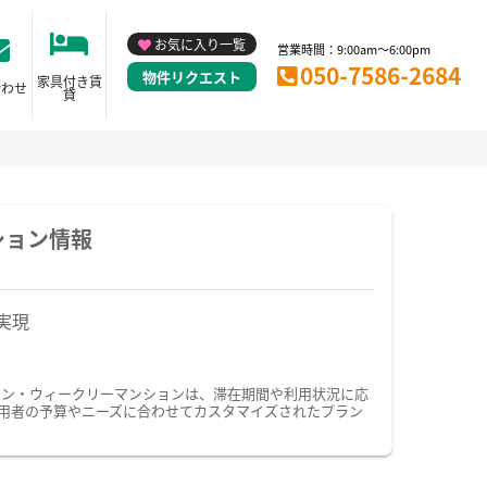
お気に入り一覧
営業時間：9:00am～6:00pm
050-7586-2684
物件リクエスト
家具付き賃
合わせ
貸
ション情報
実現
ョン・ウィークリーマンションは、滞在期間や利用状況に応
用者の予算やニーズに合わせてカスタマイズされたプラン