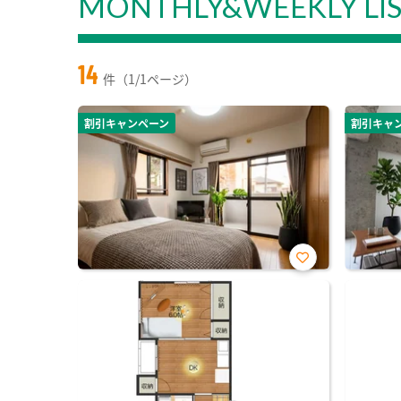
MONTHLY&WEEKLY LI
14
件（1/1ページ）
割引キャンペーン
割引キャ
お気
に入
り登
録