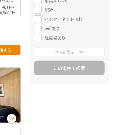
家具なしOK
600円～
0
円/月～
駅近
6,500円～
インターネット無料
wifiあり
駐車場あり
話する
さらに表示
お気
に入
り登