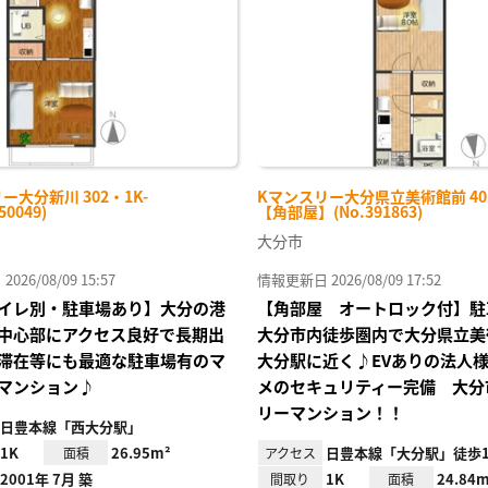
録
ー大分新川 302・1K-
Kマンスリー大分県立美術館前 401
50049)
【角部屋】(No.391863)
大分市
26/08/09 15:57
情報更新日 2026/08/09 17:52
イレ別・駐車場あり】大分の港
【角部屋 オートロック付】駐
中心部にアクセス良好で長期出
大分市内徒歩圏内で大分県立美
滞在等にも最適な駐車場有のマ
大分駅に近く♪EVありの法人
マンション♪
メのセキュリティー完備 大分
リーマンション！！
日豊本線「西大分駅」
1K
26.95m²
日豊本線「大分駅」徒歩1
面積
アクセス
2001年 7月 築
1K
24.84m
間取り
面積