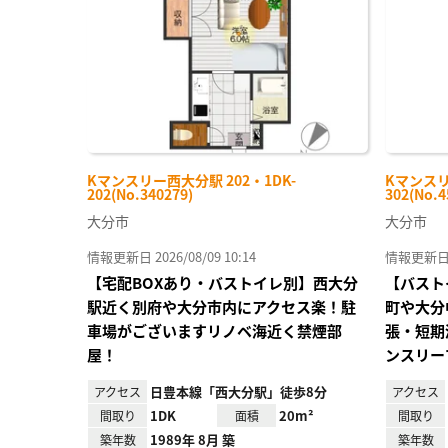
録
Kマンスリー西大分駅 202・1DK-
Kマンスリ
202(No.340279)
302(No.4
大分市
大分市
情報更新日 2026/08/09 10:14
情報更新日 20
【宅配BOXあり・バストイレ別】西大分
【バスト
駅近く別府や大分市内にアクセス楽！駐
町や大分
車場がございますリノベ海近く禁煙部
張・短期
屋！
ンスリー
日豊本線「西大分駅」徒歩8分
アクセス
アクセス
1DK
20m²
間取り
面積
間取り
1989年 8月 築
築年数
築年数