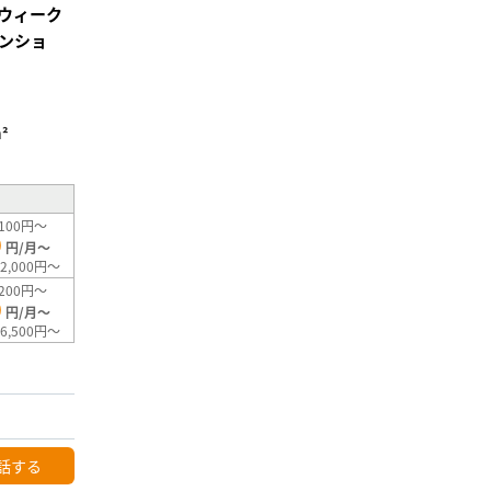
ウィーク
ンショ
²
100円～
0
円/月～
2,000円～
200円～
0
円/月～
6,500円～
話する