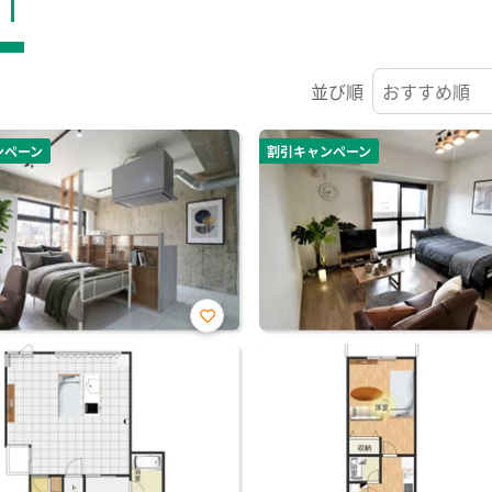
ST
並び順
ンペーン
割引キャンペーン
お気
に入
り登
録