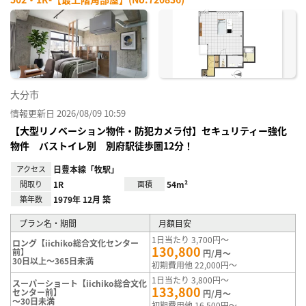
お気
に入
り登
録
大分市
情報更新日 2026/08/09 10:59
【大型リノベーション物件・防犯カメラ付】セキュリティー強化
物件 バストイレ別 別府駅徒歩圏12分！
アクセス
日豊本線「牧駅」
間取り
1R
面積
54m²
築年数
1979年 12月 築
プラン名・期間
月額目安
1日当たり 3,700円～
ロング【iichiko総合文化センター
130,800
前】
円/月～
30日以上～365日未満
初期費用他 22,000円～
1日当たり 3,800円～
スーパーショート【iichiko総合文化
133,800
センター前】
円/月～
～30日未満
初期費用他 16,500円～