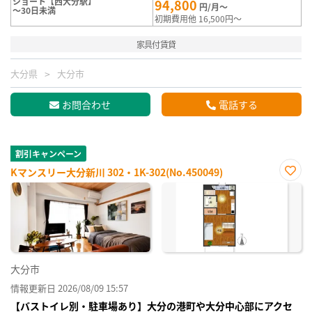
ショート【西大分駅】
94,800
円/月～
～30日未満
初期費用他 16,500円～
家具付賃貸
大分県
大分市
お問合わせ
電話する
割引キャンペーン
Kマンスリー大分新川 302・1K-302(No.450049)
お気
に入
り登
録
大分市
情報更新日 2026/08/09 15:57
【バストイレ別・駐車場あり】大分の港町や大分中心部にアクセ