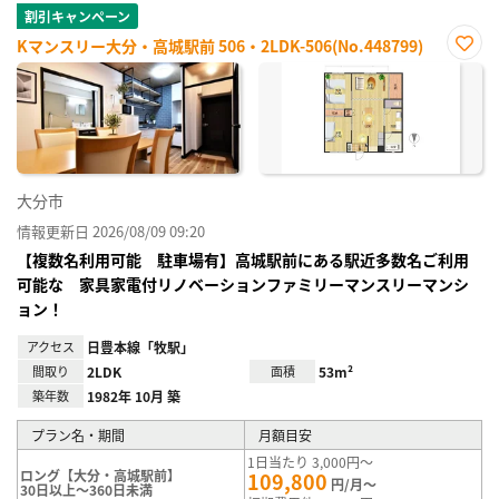
割引キャンペーン
Kマンスリー大分・高城駅前 506・2LDK-506(No.448799)
お気
に入
り登
録
大分市
情報更新日 2026/08/09 09:20
【複数名利用可能 駐車場有】高城駅前にある駅近多数名ご利用
可能な 家具家電付リノベーションファミリーマンスリーマンシ
ョン！
アクセス
日豊本線「牧駅」
間取り
2LDK
面積
53m²
築年数
1982年 10月 築
プラン名・期間
月額目安
1日当たり 3,000円～
ロング【大分・高城駅前】
109,800
円/月～
30日以上～360日未満