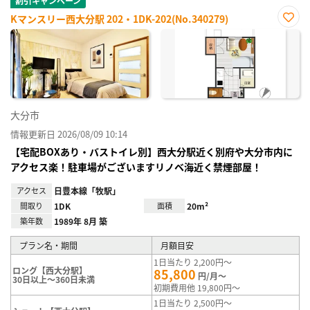
割引キャンペーン
Kマンスリー西大分駅 202・1DK-202(No.340279)
お気
に入
り登
録
大分市
情報更新日 2026/08/09 10:14
【宅配BOXあり・バストイレ別】西大分駅近く別府や大分市内に
アクセス楽！駐車場がございますリノベ海近く禁煙部屋！
アクセス
日豊本線「牧駅」
間取り
1DK
面積
20m²
築年数
1989年 8月 築
プラン名・期間
月額目安
1日当たり 2,200円～
ロング【西大分駅】
85,800
円/月～
30日以上～360日未満
初期費用他 19,800円～
1日当たり 2,500円～