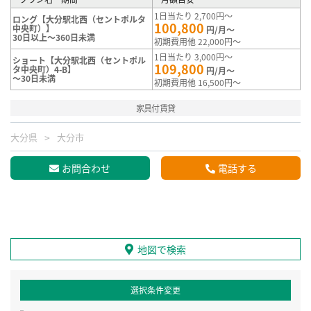
1日当たり 2,700円～
ロング【大分駅北西（セントポルタ
100,800
中央町）】
円/月～
30日以上～360日未満
初期費用他 22,000円～
1日当たり 3,000円～
ショート【大分駅北西（セントポル
109,800
タ中央町）4-B】
円/月～
～30日未満
初期費用他 16,500円～
家具付賃貸
大分県
大分市
お問合わせ
電話する
地図で検索
選択条件変更