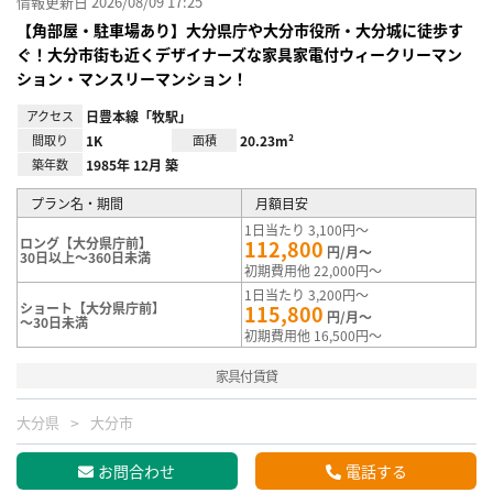
情報更新日 2026/08/09 17:25
【角部屋・駐車場あり】大分県庁や大分市役所・大分城に徒歩す
ぐ！大分市街も近くデザイナーズな家具家電付ウィークリーマン
ション・マンスリーマンション！
アクセス
日豊本線「牧駅」
間取り
1K
面積
20.23m²
築年数
1985年 12月 築
プラン名・期間
月額目安
1日当たり 3,100円～
ロング【大分県庁前】
112,800
円/月～
30日以上～360日未満
初期費用他 22,000円～
1日当たり 3,200円～
ショート【大分県庁前】
115,800
円/月～
～30日未満
初期費用他 16,500円～
家具付賃貸
大分県
大分市
お問合わせ
電話する