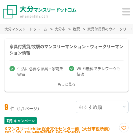
大分マンスリードットコム
大分市
牧駅
家具付賃貸のウィークリー
家具付賃貸/牧駅のマンスリーマンション・ウィークリーマン
ション情報
生活に必要な家具・家電を
Wi-Fi無料でテレワークも
完備
快適
もっと見る
9
件（1/1ページ）
割引キャンペーン
Kマンスリーiichiko総合文化センター前（大分市役所前）
502・1R-【最上階角部屋】(No.720836)