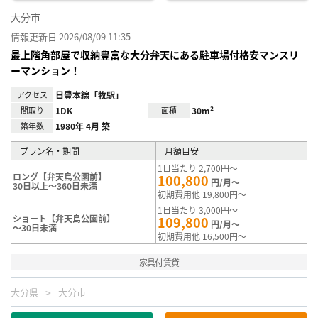
大分市
情報更新日 2026/08/09 11:35
最上階角部屋で収納豊富な大分弁天にある駐車場付格安マンスリ
ーマンション！
アクセス
日豊本線「牧駅」
間取り
1DK
面積
30m²
築年数
1980年 4月 築
プラン名・期間
月額目安
1日当たり 2,700円～
ロング【弁天島公園前】
100,800
円/月～
30日以上～360日未満
初期費用他 19,800円～
1日当たり 3,000円～
ショート【弁天島公園前】
109,800
円/月～
～30日未満
初期費用他 16,500円～
家具付賃貸
大分県
大分市