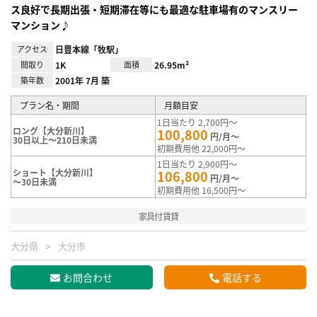
ス良好で長期出張・短期滞在等にも最適な駐車場有のマンスリー
マンション♪
アクセス
日豊本線「牧駅」
間取り
1K
面積
26.95m²
築年数
2001年 7月 築
プラン名・期間
月額目安
1日当たり 2,700円～
ロング【大分新川】
100,800
円/月～
30日以上～210日未満
初期費用他 22,000円～
1日当たり 2,900円～
ショート【大分新川】
106,800
円/月～
～30日未満
初期費用他 16,500円～
家具付賃貸
大分県
大分市
お問合わせ
電話する