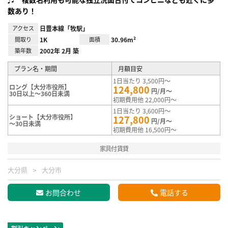
数あり！
アクセス
日豊本線「牧駅」
間取り
1K
面積
30.96m²
築年数
2002年 2月 築
プラン名・期間
月額目安
1日当たり 3,500円～
ロング【大分市役所】
124,800
円/月～
30日以上～360日未満
初期費用他 22,000円～
1日当たり 3,600円～
ショート【大分市役所】
127,800
円/月～
～30日未満
初期費用他 16,500円～
家具付賃貸
大分県
大分市
お問合わせ
電話する