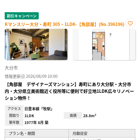
割引キャンペーン
Kマンスリー大分・寿町 305・1LDK-【角部屋】(No.396196)
お気
に入
り登
録
大分市
情報更新日 2026/08/09 10:00
【角部屋 デザイナーズマンション】寿町にあり大分駅・大分市
内・大分県立美術館近く役所等に便利で好立地1LDK広々リノベー
ション物件！
アクセス
日豊本線「牧駅」
間取り
1LDK
面積
28.8m²
築年数
1977年 8月 築
プラン名・期間
月額目安