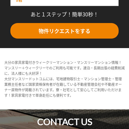
あと１ステップ！簡単30秒！
物件リクエストをする
大分の家具家電付きウィークリーマンション・マンスリーマンション情報！
マンスリー＋ウィークリーでのご利用も可能です。連泊・長期出張の経費削減
に、法人様にも大好評！
大分マンスリードットコムには、宅地建物取引士・マンション管理士・管理
業務主任者など国家資格保有者が在籍している不動産管理会社や不動産オー
ナー直物件が掲載されています。寮・社宅として安心してご利用いただけま
す！家具家電付きで単身赴任にも便利です。
CONTACT US