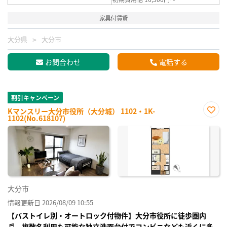
家具付賃貸
大分県
大分市
お問合わせ
電話する
割引キャンペーン
Kマンスリー大分市役所（大分城） 1102・1K-
1102(No.618107)
お気
に入
り登
録
大分市
情報更新日 2026/08/09 10:55
【バストイレ別・オートロック付物件】大分市役所に徒歩圏内
♬ 複数名利用も可能な独立洗面台付でコンビニなども近くに多