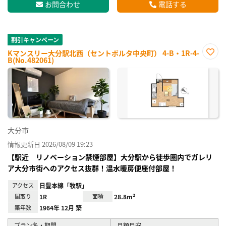
お問合わせ
電話する
割引キャンペーン
Kマンスリー大分駅北西（セントポルタ中央町） 4-B・1R-4-
B(No.482061)
お気
に入
り登
録
大分市
情報更新日 2026/08/09 19:23
【駅近 リノベーション禁煙部屋】大分駅から徒歩圏内でガレリ
ア大分市街へのアクセス抜群！温水暖房便座付部屋！
アクセス
日豊本線「牧駅」
間取り
1R
面積
28.8m²
築年数
1964年 12月 築
プラン名・期間
月額目安