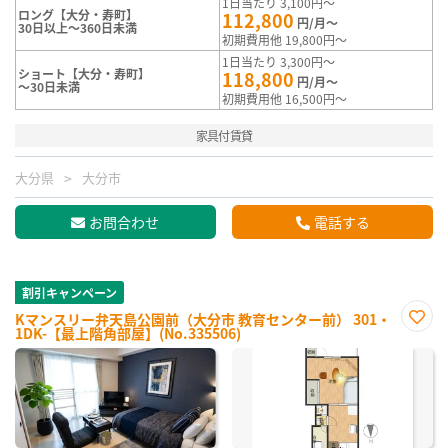
1日当たり 3,100円～
ロング【大分・寿町】
112,800
円/月～
30日以上～360日未満
初期費用他 19,800円～
1日当たり 3,300円～
ショート【大分・寿町】
118,800
円/月～
～30日未満
初期費用他 16,500円～
家具付賃貸
大分県
大分市
お問合わせ
電話する
割引キャンペーン
Kマンスリー弁天島公園前（大分市 教育センター前） 301・
1DK-【最上階角部屋】(No.335506)
お気
に入
り登
録