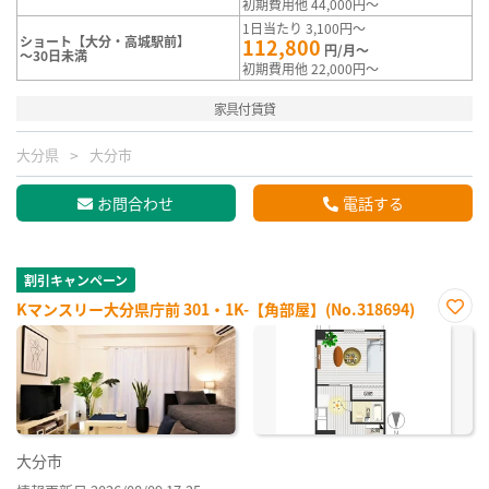
初期費用他 44,000円～
1日当たり 3,100円～
ショート【大分・高城駅前】
112,800
円/月～
～30日未満
初期費用他 22,000円～
家具付賃貸
大分県
大分市
お問合わせ
電話する
割引キャンペーン
Kマンスリー大分県庁前 301・1K-【角部屋】(No.318694)
お気
に入
り登
録
大分市