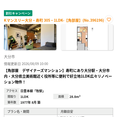
割引キャンペーン
Kマンスリー大分・寿町 305・1LDK-【角部屋】(No.396196)
お気
に入
り登
録
大分市
情報更新日 2026/08/09 10:00
【角部屋 デザイナーズマンション】寿町にあり大分駅・大分市
内・大分県立美術館近く役所等に便利で好立地1LDK広々リノベー
ション物件！
アクセス
日豊本線「牧駅」
間取り
1LDK
面積
28.8m²
築年数
1977年 8月 築
プラン名・期間
月額目安