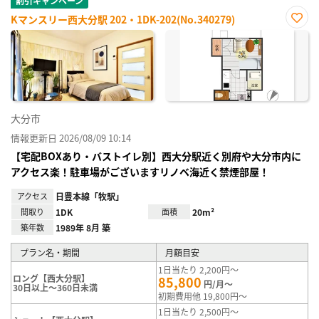
割引キャンペーン
Kマンスリー西大分駅 202・1DK-202(No.340279)
お気
に入
り登
録
大分市
情報更新日 2026/08/09 10:14
【宅配BOXあり・バストイレ別】西大分駅近く別府や大分市内に
アクセス楽！駐車場がございますリノベ海近く禁煙部屋！
アクセス
日豊本線「牧駅」
間取り
1DK
面積
20m²
築年数
1989年 8月 築
プラン名・期間
月額目安
1日当たり 2,200円～
ロング【西大分駅】
85,800
円/月～
30日以上～360日未満
初期費用他 19,800円～
1日当たり 2,500円～