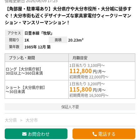
情報更新日 2026/08/09 17:25
【角部屋・駐車場あり】大分県庁や大分市役所・大分城に徒歩す
ぐ！大分市街も近くデザイナーズな家具家電付ウィークリーマン
ション・マンスリーマンション！
アクセス
日豊本線「牧駅」
間取り
1K
面積
20.23m²
築年数
1985年 12月 築
プラン名・期間
月額目安
1日当たり 3,100円～
ロング【大分県庁前】
112,800
円/月～
30日以上～360日未満
初期費用他 22,000円～
1日当たり 3,200円～
ショート【大分県庁前】
115,800
円/月～
～30日未満
初期費用他 16,500円～
保証人不要
大分県
大分市
お問合わせ
電話する