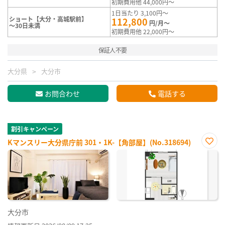
初期費用他 44,000円～
1日当たり 3,100円～
ショート【大分・高城駅前】
112,800
円/月～
～30日未満
初期費用他 22,000円～
保証人不要
大分県
大分市
お問合わせ
電話する
割引キャンペーン
Kマンスリー大分県庁前 301・1K-【角部屋】(No.318694)
お気
に入
り登
録
大分市