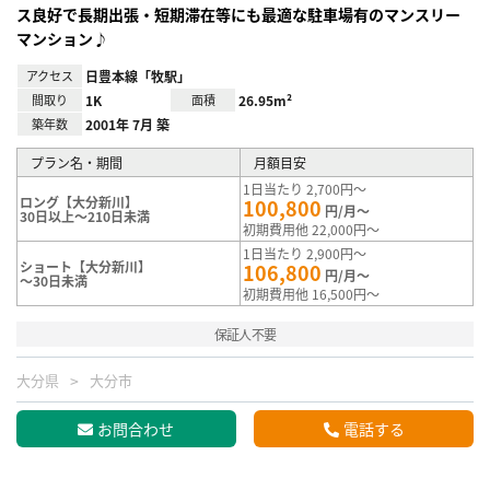
ス良好で長期出張・短期滞在等にも最適な駐車場有のマンスリー
マンション♪
アクセス
日豊本線「牧駅」
間取り
1K
面積
26.95m²
築年数
2001年 7月 築
プラン名・期間
月額目安
1日当たり 2,700円～
ロング【大分新川】
100,800
円/月～
30日以上～210日未満
初期費用他 22,000円～
1日当たり 2,900円～
ショート【大分新川】
106,800
円/月～
～30日未満
初期費用他 16,500円～
保証人不要
大分県
大分市
お問合わせ
電話する