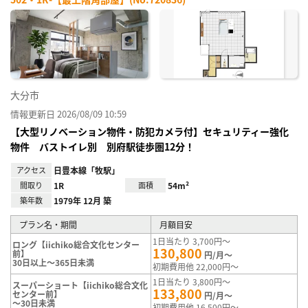
お気
に入
り登
録
大分市
情報更新日 2026/08/09 10:59
【大型リノベーション物件・防犯カメラ付】セキュリティー強化
物件 バストイレ別 別府駅徒歩圏12分！
アクセス
日豊本線「牧駅」
間取り
1R
面積
54m²
築年数
1979年 12月 築
プラン名・期間
月額目安
1日当たり 3,700円～
ロング【iichiko総合文化センター
130,800
前】
円/月～
30日以上～365日未満
初期費用他 22,000円～
1日当たり 3,800円～
スーパーショート【iichiko総合文化
133,800
センター前】
円/月～
～30日未満
初期費用他 16,500円～