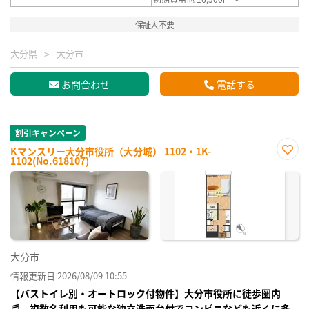
保証人不要
大分県
大分市
お問合わせ
電話する
割引キャンペーン
Kマンスリー大分市役所（大分城） 1102・1K-
1102(No.618107)
お気
に入
り登
録
大分市
情報更新日 2026/08/09 10:55
【バストイレ別・オートロック付物件】大分市役所に徒歩圏内
♬ 複数名利用も可能な独立洗面台付でコンビニなども近くに多