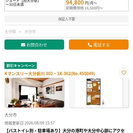
ショート【西大分駅】
94,800
円/月～
～30日未満
初期費用他 16,500円～
保証人不要
大分県
大分市
お問合わせ
電話する
割引キャンペーン
Kマンスリー大分新川 302・1K-302(No.450049)
お気
に入
り登
録
大分市
情報更新日 2026/08/09 15:57
【バストイレ別・駐車場あり】大分の港町や大分中心部にアクセ