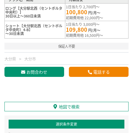
1日当たり 2,700円～
ロング【大分駅北西（セントポルタ
100,800
中央町）】
円/月～
30日以上～360日未満
初期費用他 22,000円～
1日当たり 3,000円～
ショート【大分駅北西（セントポル
109,800
タ中央町）4-B】
円/月～
～30日未満
初期費用他 16,500円～
保証人不要
大分県
大分市
お問合わせ
電話する
地図で検索
選択条件変更