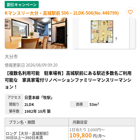
割引キャンペーン
Kマンスリー大分・高城駅前 506・2LDK-506(No.448799)
お気
に入
り登
録
大分市
情報更新日 2026/08/09 09:20
【複数名利用可能 駐車場有】高城駅前にある駅近多数名ご利用
可能な 家具家電付リノベーションファミリーマンスリーマンシ
ョン！
アクセス
日豊本線「牧駅」
間取り
2LDK
面積
53m²
築年数
1982年 10月 築
プラン名・期間
月額目安
1日当たり 3,000円～
ロング【大分・高城駅前】
109,800
円/月～
30日以上～360日未満