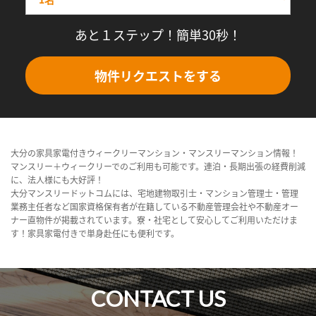
あと１ステップ！簡単30秒！
物件リクエストをする
大分の家具家電付きウィークリーマンション・マンスリーマンション情報！
マンスリー＋ウィークリーでのご利用も可能です。連泊・長期出張の経費削減
に、法人様にも大好評！
大分マンスリードットコムには、宅地建物取引士・マンション管理士・管理
業務主任者など国家資格保有者が在籍している不動産管理会社や不動産オー
ナー直物件が掲載されています。寮・社宅として安心してご利用いただけま
す！家具家電付きで単身赴任にも便利です。
CONTACT US