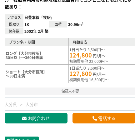
数あり！
アクセス
日豊本線「牧駅」
間取り
1K
面積
30.96m²
築年数
2002年 2月 築
プラン名・期間
月額目安
1日当たり 3,500円～
ロング【大分市役所】
124,800
円/月～
30日以上～360日未満
初期費用他 22,000円～
1日当たり 3,600円～
ショート【大分市役所】
127,800
円/月～
～30日未満
初期費用他 16,500円～
保証人不要
大分県
大分市
お問合わせ
電話する