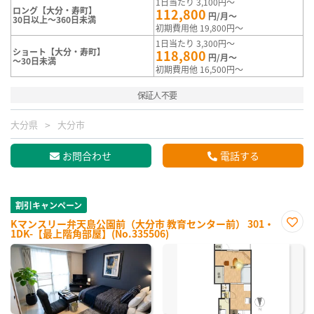
1日当たり 3,100円～
ロング【大分・寿町】
112,800
円/月～
30日以上～360日未満
初期費用他 19,800円～
1日当たり 3,300円～
ショート【大分・寿町】
118,800
円/月～
～30日未満
初期費用他 16,500円～
保証人不要
大分県
大分市
お問合わせ
電話する
割引キャンペーン
Kマンスリー弁天島公園前（大分市 教育センター前） 301・
1DK-【最上階角部屋】(No.335506)
お気
に入
り登
録