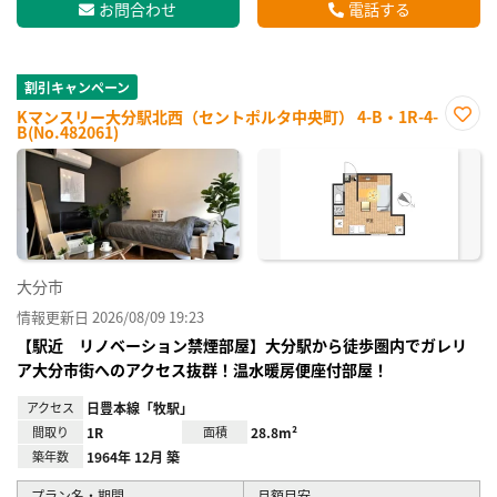
お問合わせ
電話する
割引キャンペーン
Kマンスリー大分駅北西（セントポルタ中央町） 4-B・1R-4-
B(No.482061)
お気
に入
り登
録
大分市
情報更新日 2026/08/09 19:23
【駅近 リノベーション禁煙部屋】大分駅から徒歩圏内でガレリ
ア大分市街へのアクセス抜群！温水暖房便座付部屋！
アクセス
日豊本線「牧駅」
間取り
1R
面積
28.8m²
築年数
1964年 12月 築
プラン名・期間
月額目安