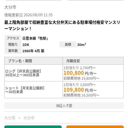
大分市
情報更新日 2026/08/09 11:35
最上階角部屋で収納豊富な大分弁天にある駐車場付格安マンスリ
ーマンション！
アクセス
日豊本線「牧駅」
間取り
1DK
面積
30m²
築年数
1980年 4月 築
プラン名・期間
月額目安
1日当たり 2,700円～
ロング【弁天島公園前】
100,800
円/月～
30日以上～360日未満
初期費用他 19,800円～
1日当たり 3,000円～
ショート【弁天島公園前】
109,800
円/月～
～30日未満
初期費用他 16,500円～
保証人不要
大分県
大分市