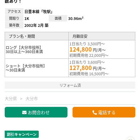
数あり！
アクセス
日豊本線「牧駅」
間取り
1K
面積
30.96m²
築年数
2002年 2月 築
プラン名・期間
月額目安
1日当たり 3,500円～
ロング【大分市役所】
124,800
円/月～
30日以上～360日未満
初期費用他 22,000円～
1日当たり 3,600円～
ショート【大分市役所】
127,800
円/月～
～30日未満
初期費用他 16,500円～
リフォーム済
大分県
大分市
お問合わせ
電話する
割引キャンペーン