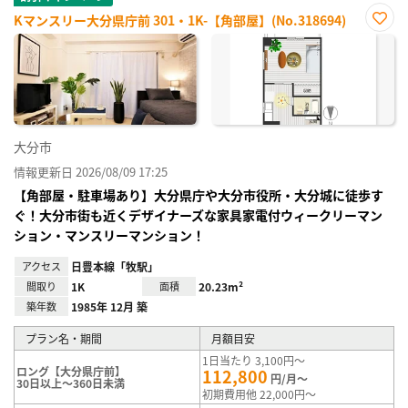
Kマンスリー大分県庁前 301・1K-【角部屋】(No.318694)
お気
に入
り登
録
大分市
情報更新日 2026/08/09 17:25
【角部屋・駐車場あり】大分県庁や大分市役所・大分城に徒歩す
ぐ！大分市街も近くデザイナーズな家具家電付ウィークリーマン
ション・マンスリーマンション！
アクセス
日豊本線「牧駅」
間取り
1K
面積
20.23m²
築年数
1985年 12月 築
プラン名・期間
月額目安
1日当たり 3,100円～
ロング【大分県庁前】
112,800
円/月～
30日以上～360日未満
初期費用他 22,000円～