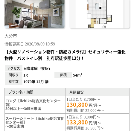
に入
り登
録
大分市
情報更新日 2026/08/09 10:59
【大型リノベーション物件・防犯カメラ付】セキュリティー強化
物件 バストイレ別 別府駅徒歩圏12分！
アクセス
日豊本線「牧駅」
間取り
1R
面積
54m²
築年数
1979年 12月 築
プラン名・期間
月額目安
1日当たり 3,700円～
ロング【iichiko総合文化センター
130,800
前】
円/月～
30日以上～365日未満
初期費用他 22,000円～
1日当たり 3,800円～
スーパーショート【iichiko総合文化
133,800
センター前】
円/月～
～30日未満
初期費用他 16,500円～