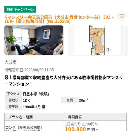
割引キャンペーン
Kマンスリー弁天島公園前（大分市 教育センター前） 301・
1DK-【最上階角部屋】(No.335506)
お気
に入
り登
録
大分市
情報更新日 2026/08/09 11:35
最上階角部屋で収納豊富な大分弁天にある駐車場付格安マンスリ
ーマンション！
アクセス
日豊本線「牧駅」
間取り
1DK
面積
30m²
築年数
1980年 4月 築
プラン名・期間
月額目安
1日当たり 2,700円～
ロング【弁天島公園前】
100,800
円/月～