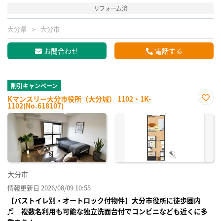
リフォーム済
大分県
大分市
お問合わせ
電話する
割引キャンペーン
Kマンスリー大分市役所（大分城） 1102・1K-
1102(No.618107)
お気
に入
り登
録
大分市
情報更新日 2026/08/09 10:55
【バストイレ別・オートロック付物件】大分市役所に徒歩圏内
♬ 複数名利用も可能な独立洗面台付でコンビニなども近くに多