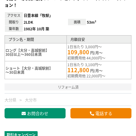
ョン！
アクセス
日豊本線「牧駅」
間取り
2LDK
面積
53m²
築年数
1982年 10月 築
プラン名・期間
月額目安
1日当たり 3,000円～
ロング【大分・高城駅前】
109,800
円/月～
30日以上～360日未満
初期費用他 44,000円～
1日当たり 3,100円～
ショート【大分・高城駅前】
112,800
円/月～
～30日未満
初期費用他 22,000円～
リフォーム済
大分県
大分市
お問合わせ
電話する
割引キャンペーン