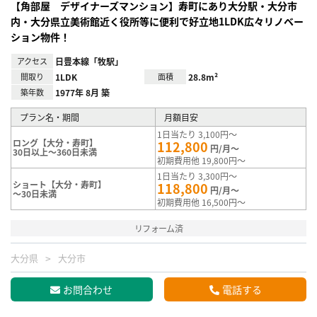
【角部屋 デザイナーズマンション】寿町にあり大分駅・大分市
内・大分県立美術館近く役所等に便利で好立地1LDK広々リノベー
ション物件！
アクセス
日豊本線「牧駅」
間取り
1LDK
面積
28.8m²
築年数
1977年 8月 築
プラン名・期間
月額目安
1日当たり 3,100円～
ロング【大分・寿町】
112,800
円/月～
30日以上～360日未満
初期費用他 19,800円～
1日当たり 3,300円～
ショート【大分・寿町】
118,800
円/月～
～30日未満
初期費用他 16,500円～
リフォーム済
大分県
大分市
お問合わせ
電話する