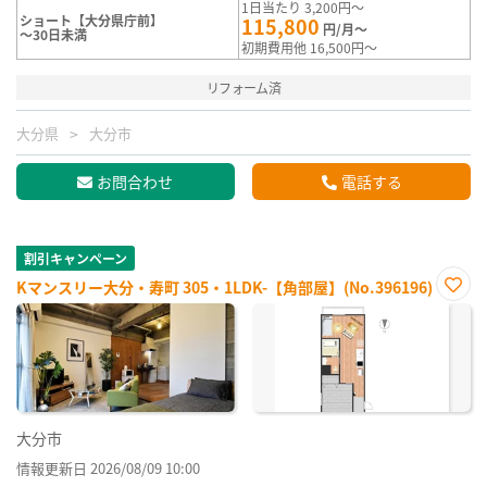
1日当たり 3,200円～
ショート【大分県庁前】
115,800
円/月～
～30日未満
初期費用他 16,500円～
リフォーム済
大分県
大分市
お問合わせ
電話する
割引キャンペーン
Kマンスリー大分・寿町 305・1LDK-【角部屋】(No.396196)
お気
に入
り登
録
大分市
情報更新日 2026/08/09 10:00