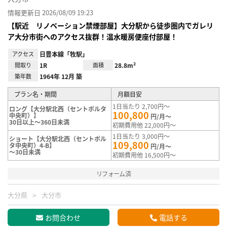
情報更新日 2026/08/09 19:23
【駅近 リノベーション禁煙部屋】大分駅から徒歩圏内でガレリ
ア大分市街へのアクセス抜群！温水暖房便座付部屋！
アクセス
日豊本線「牧駅」
間取り
1R
面積
28.8m²
築年数
1964年 12月 築
プラン名・期間
月額目安
1日当たり 2,700円～
ロング【大分駅北西（セントポルタ
100,800
中央町）】
円/月～
30日以上～360日未満
初期費用他 22,000円～
1日当たり 3,000円～
ショート【大分駅北西（セントポル
109,800
タ中央町）4-B】
円/月～
～30日未満
初期費用他 16,500円～
リフォーム済
大分県
大分市
お問合わせ
電話する