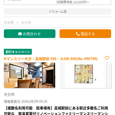
初期費用他 16,500円～
リフォーム済
大分県
大分市
お問合わせ
電話する
割引キャンペーン
Kマンスリー大分・高城駅前 506・2LDK-506(No.448799)
お気
に入
り登
録
大分市
情報更新日 2026/08/09 09:20
【複数名利用可能 駐車場有】高城駅前にある駅近多数名ご利用
可能な 家具家電付リノベーションファミリーマンスリーマンシ