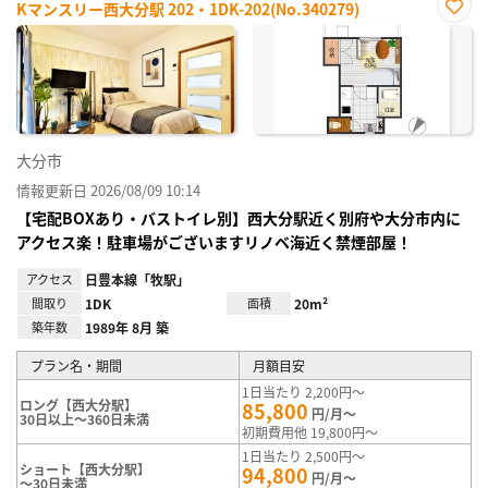
Kマンスリー西大分駅 202・1DK-202(No.340279)
お気
に入
り登
録
大分市
情報更新日 2026/08/09 10:14
【宅配BOXあり・バストイレ別】西大分駅近く別府や大分市内に
アクセス楽！駐車場がございますリノベ海近く禁煙部屋！
アクセス
日豊本線「牧駅」
間取り
1DK
面積
20m²
築年数
1989年 8月 築
プラン名・期間
月額目安
1日当たり 2,200円～
ロング【西大分駅】
85,800
円/月～
30日以上～360日未満
初期費用他 19,800円～
1日当たり 2,500円～
ショート【西大分駅】
94,800
円/月～
～30日未満