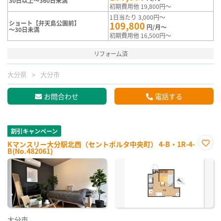
30日以上～360日未満
初期費用他 19,800円～
1日当たり 3,000円～
ショート【弁天島公園前】
109,800
円/月～
～30日未満
初期費用他 16,500円～
リフォーム済
大分県
大分市
お問合わせ
電話する
割引キャンペーン
Kマンスリー大分駅北西（セントポルタ中央町） 4-B・1R-4-
B(No.482061)
お気
に入
り登
録
大分市