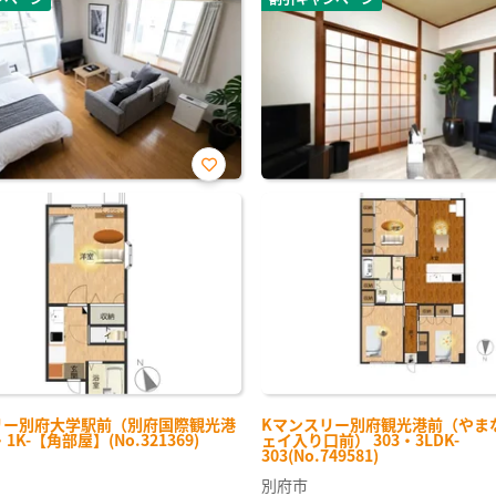
お気
に入
り登
録
リー別府大学駅前（別府国際観光港
Kマンスリー別府観光港前（やま
・1K-【角部屋】(No.321369)
ェイ入り口前） 303・3LDK-
303(No.749581)
別府市