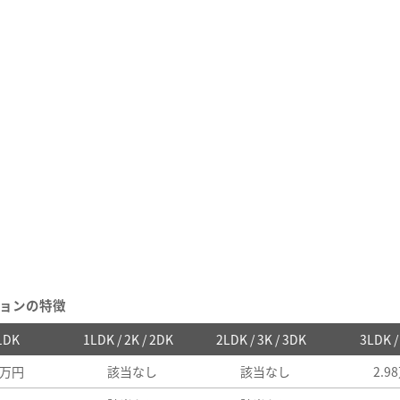
ョンの特徴
 1DK
1LDK / 2K / 2DK
2LDK / 3K / 3DK
3LDK 
1万円
該当なし
該当なし
2.9