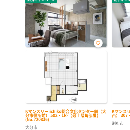
お気
に入
り登
録
Kマンスリーiichiko総合文化センター前（大
Kマンス
分市役所前） 502・1R-【最上階角部屋】
西） 307
(No.720836)
別府市
大分市