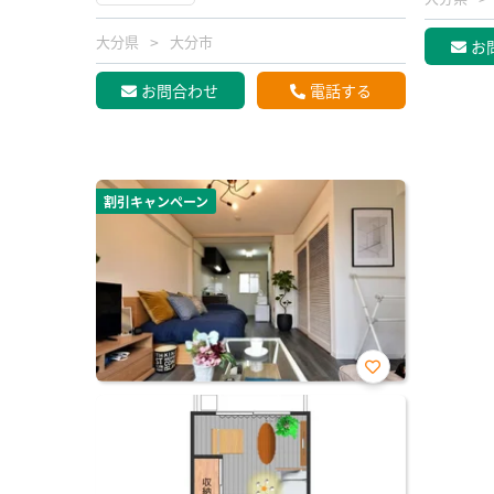
大分県
大分市
お
お問合わせ
電話する
割引キャンペーン
お気
に入
り登
録