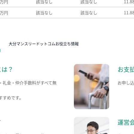
8万円
該当なし
該当なし
11.
8万円
該当なし
該当なし
11.
N
大分マンスリードットコムお役立ち情報
とは？
お支
・礼金・仲介手数料がすべて無
お申し
すすめです。
て
運営