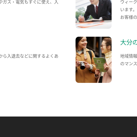
やガス・電気もすぐに使え、入
ウィー
います
お客様
大分
から入退去などに関するよくあ
地域情
のマン