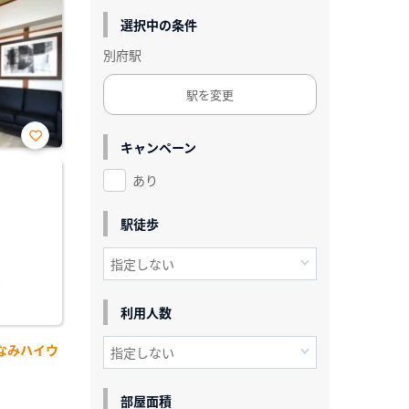
選択中の条件
別府駅
駅を変更
キャンペーン
お気
に入
あり
り登
録
駅徒歩
利用人数
なみハイウ
部屋面積