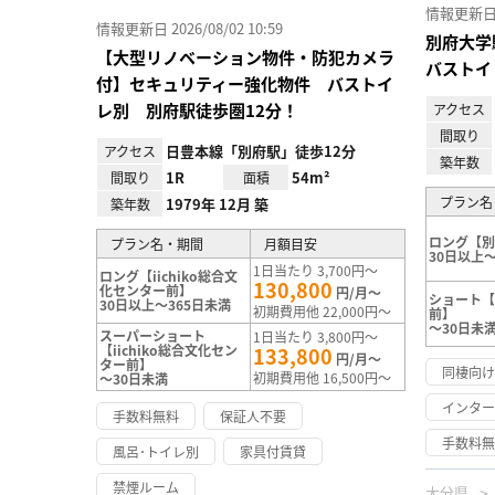
情報更新日 20
情報更新日 2026/08/02 10:59
別府大学
【大型リノベーション物件・防犯カメラ
バストイ
付】セキュリティー強化物件 バストイ
レ別 別府駅徒歩圏12分！
アクセス
間取り
日豊本線「別府駅」徒歩12分
アクセス
築年数
1R
54m²
間取り
面積
プラン名
1979年 12月 築
築年数
ロング【
プラン名・期間
月額目安
30日以上～
1日当たり 3,700円～
ロング【iichiko総合文
130,800
化センター前】
円/月～
ショート
30日以上～365日未満
初期費用他 22,000円～
前】
～30日未
スーパーショート
1日当たり 3,800円～
【iichiko総合文化セン
133,800
円/月～
ター前】
同棲向
初期費用他 16,500円～
～30日未満
インタ
手数料無料
保証人不要
手数料
風呂･トイレ別
家具付賃貸
禁煙ルーム
大分県