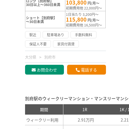
ロング【別府駅】
103,800
円/月～
30日以上～360日未満
初期費用他 22,000円～
1日当たり 3,200円～
ショート【別府駅】
115,800
円/月～
～30日未満
初期費用他 16,500円～
駅近
駐車場あり
手数料無料
保証人不要
家具付賃貸
大分県
別府市
お問合わせ
電話する
別府駅のウィークリーマンション・マンスリーマンシ
期間
1R
1K /
ウィークリー利用
2.91万円
2.2