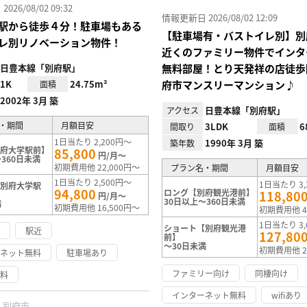
26/08/02 09:32
情報更新日 2026/08/02 12:09
駅から徒歩４分！駐車場もある
【駐車場有・バストイレ別】別
レ別リノベーション物件！
近くのファミリー物件でインタ
日豊本線「別府駅」
無料部屋！とり天発祥の店徒歩
1K
24.75m²
府市マンスリーマンション♪
面積
2002年 3月 築
日豊本線「別府駅」
アクセス
・期間
月額目安
3LDK
6
間取り
面積
1日当たり 2,200円～
1990年 3月 築
築年数
別府大学駅前】
85,800
円/月～
360日未満
初期費用他 22,000円～
プラン名・期間
月額目安
1日当たり 2,500円～
1日当たり 3,
【別府大学駅
94,800
ロング【別府観光港前】
118,80
円/月～
30日以上～360日未満
満
初期費用他 16,500円～
初期費用他 4
1日当たり 3,
ショート【別府観光港
け
駅近
127,80
前】
～30日未満
初期費用他 2
ーネット無料
駐車場あり
ファミリー向け
同棲向け
無料
インターネット無料
wifiあり
別府市