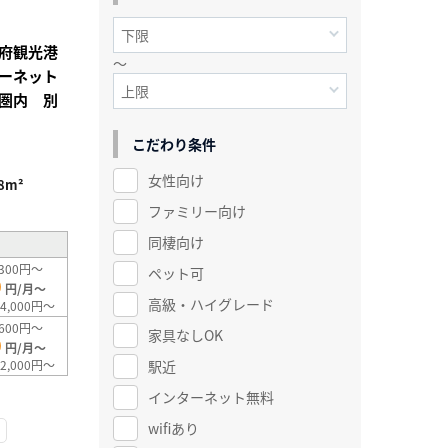
府観光港
～
ーネット
圏内 別
こだわり条件
女性向け
8m²
ファミリー向け
同棲向け
300円～
ペット可
0
円/月～
高級・ハイグレード
4,000円～
600円～
家具なしOK
0
円/月～
駅近
2,000円～
インターネット無料
wifiあり