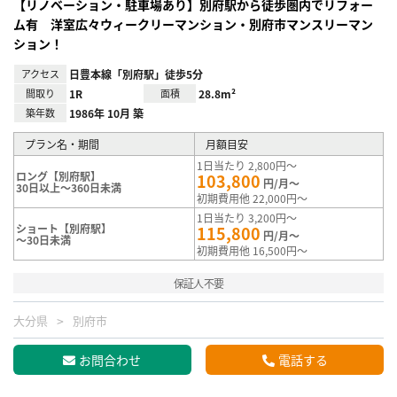
【リノベーション・駐車場あり】別府駅から徒歩圏内でリフォー
ム有 洋室広々ウィークリーマンション・別府市マンスリーマン
ション！
アクセス
日豊本線「別府駅」徒歩5分
間取り
1R
面積
28.8m²
築年数
1986年 10月 築
プラン名・期間
月額目安
1日当たり 2,800円～
ロング【別府駅】
103,800
円/月～
30日以上～360日未満
初期費用他 22,000円～
1日当たり 3,200円～
ショート【別府駅】
115,800
円/月～
～30日未満
初期費用他 16,500円～
保証人不要
大分県
別府市
お問合わせ
電話する