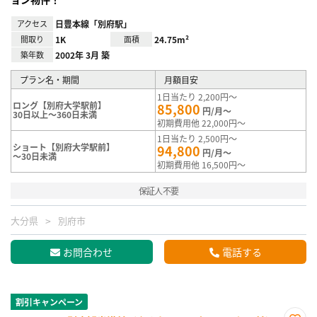
アクセス
日豊本線「別府駅」
間取り
1K
面積
24.75m²
築年数
2002年 3月 築
プラン名・期間
月額目安
1日当たり 2,200円～
ロング【別府大学駅前】
85,800
円/月～
30日以上～360日未満
初期費用他 22,000円～
1日当たり 2,500円～
ショート【別府大学駅前】
94,800
円/月～
～30日未満
初期費用他 16,500円～
保証人不要
大分県
別府市
お問合わせ
電話する
割引キャンペーン