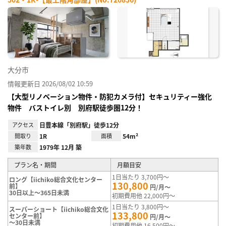
お気
に入
り登
録
大分市
情報更新日 2026/08/02 10:59
【大型リノベーション物件・防犯カメラ付】セキュリティー強化
物件 バストイレ別 別府駅徒歩圏12分！
アクセス
日豊本線「別府駅」徒歩12分
間取り
1R
面積
54m²
築年数
1979年 12月 築
プラン名・期間
月額目安
1日当たり 3,700円～
ロング【iichiko総合文化センター
130,800
前】
円/月～
30日以上～365日未満
初期費用他 22,000円～
1日当たり 3,800円～
スーパーショート【iichiko総合文化
133,800
センター前】
円/月～
～30日未満
初期費用他 16,500円～