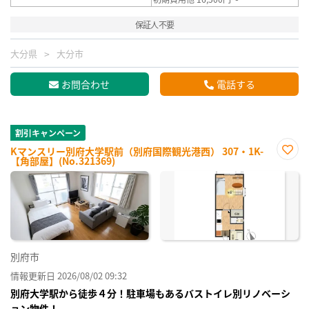
保証人不要
大分県
大分市
お問合わせ
電話する
割引キャンペーン
Kマンスリー別府大学駅前（別府国際観光港西） 307・1K-
【角部屋】(No.321369)
お気
に入
り登
録
別府市
情報更新日 2026/08/02 09:32
別府大学駅から徒歩４分！駐車場もあるバストイレ別リノベーシ
ョン物件！