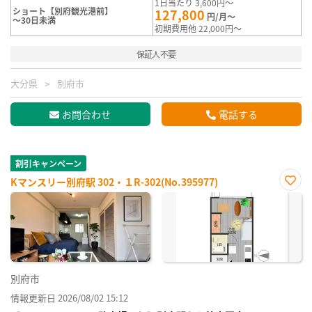
1日当たり 3,600円～
ショート【別府観光港前】
127,800
円/月～
～30日未満
初期費用他 22,000円～
保証人不要
大分県
別府市
お問合わせ
電話する
割引キャンペーン
Kマンスリー別府駅 302・１R-302(No.395977)
お気
に入
り登
録
別府市
情報更新日 2026/08/02 15:12