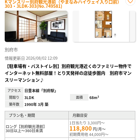
Kマンスリー別府観光港前（やまなみハイウェイ入り口前）
303・3LDK-303(No.749581)
お気
に入
り登
録
別府市
情報更新日 2026/08/02 12:09
【駐車場有・バストイレ別】別府観光港近くのファミリー物件で
インターネット無料部屋！とり天発祥の店徒歩圏内 別府市マン
スリーマンション♪
アクセス
日豊本線「別府駅」
間取り
3LDK
面積
68m²
築年数
1990年 3月 築
プラン名・期間
月額目安
1日当たり 3,300円～
ロング【別府観光港前】
118,800
円/月～
30日以上～360日未満
初期費用他 44,000円～