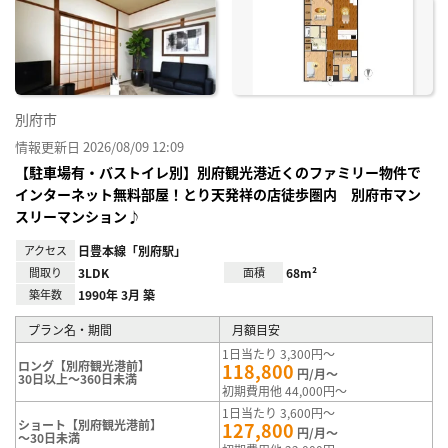
に入
り登
録
別府市
情報更新日 2026/08/09 12:09
【駐車場有・バストイレ別】別府観光港近くのファミリー物件で
インターネット無料部屋！とり天発祥の店徒歩圏内 別府市マン
スリーマンション♪
アクセス
日豊本線「別府駅」
間取り
3LDK
面積
68m²
築年数
1990年 3月 築
プラン名・期間
月額目安
1日当たり 3,300円～
ロング【別府観光港前】
118,800
円/月～
30日以上～360日未満
初期費用他 44,000円～
1日当たり 3,600円～
ショート【別府観光港前】
127,800
円/月～
～30日未満