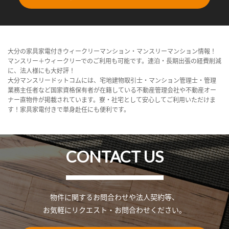
大分の家具家電付きウィークリーマンション・マンスリーマンション情報！
マンスリー＋ウィークリーでのご利用も可能です。連泊・長期出張の経費削減
に、法人様にも大好評！
大分マンスリードットコムには、宅地建物取引士・マンション管理士・管理
業務主任者など国家資格保有者が在籍している不動産管理会社や不動産オー
ナー直物件が掲載されています。寮・社宅として安心してご利用いただけま
す！家具家電付きで単身赴任にも便利です。
CONTACT US
物件に関するお問合わせや法人契約等、
お気軽にリクエスト・お問合わせください。