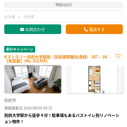
特急対応可
大分県
大分市
お問合わせ
電話する
割引キャンペーン
Kマンスリー別府大学駅前（別府国際観光港西） 307・1K-
【角部屋】(No.321369)
お気
に入
り登
録
別府市
情報更新日 2026/08/09 09:32
別府大学駅から徒歩４分！駐車場もあるバストイレ別リノベーシ
ョン物件！