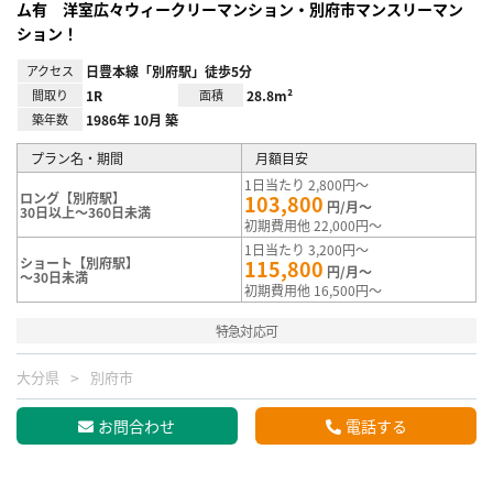
ム有 洋室広々ウィークリーマンション・別府市マンスリーマン
ション！
アクセス
日豊本線「別府駅」徒歩5分
間取り
1R
面積
28.8m²
築年数
1986年 10月 築
プラン名・期間
月額目安
1日当たり 2,800円～
ロング【別府駅】
103,800
円/月～
30日以上～360日未満
初期費用他 22,000円～
1日当たり 3,200円～
ショート【別府駅】
115,800
円/月～
～30日未満
初期費用他 16,500円～
特急対応可
大分県
別府市
お問合わせ
電話する