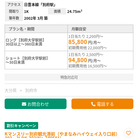
アクセス
日豊本線「別府駅」
間取り
1K
面積
24.75m²
築年数
2002年 3月 築
プラン名・期間
月額目安
1日当たり 2,200円～
ロング【別府大学駅前】
85,800
円/月～
30日以上～360日未満
初期費用他 22,000円～
1日当たり 2,500円～
ショート【別府大学駅前】
94,800
円/月～
～30日未満
初期費用他 16,500円～
特急対応可
大分県
別府市
お問合わせ
電話する
割引キャンペーン
Kマンスリー別府観光港前（やまなみハイウェイ入り口前）