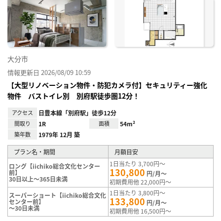
に入
り登
録
大分市
情報更新日 2026/08/09 10:59
【大型リノベーション物件・防犯カメラ付】セキュリティー強化
物件 バストイレ別 別府駅徒歩圏12分！
アクセス
日豊本線「別府駅」徒歩12分
間取り
1R
面積
54m²
築年数
1979年 12月 築
プラン名・期間
月額目安
1日当たり 3,700円～
ロング【iichiko総合文化センター
130,800
前】
円/月～
30日以上～365日未満
初期費用他 22,000円～
1日当たり 3,800円～
スーパーショート【iichiko総合文化
133,800
センター前】
円/月～
～30日未満
初期費用他 16,500円～