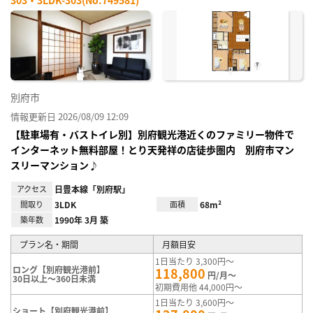
303・3LDK-303(No.749581)
お気
に入
り登
録
別府市
情報更新日 2026/08/09 12:09
【駐車場有・バストイレ別】別府観光港近くのファミリー物件で
インターネット無料部屋！とり天発祥の店徒歩圏内 別府市マン
スリーマンション♪
アクセス
日豊本線「別府駅」
間取り
3LDK
面積
68m²
築年数
1990年 3月 築
プラン名・期間
月額目安
1日当たり 3,300円～
ロング【別府観光港前】
118,800
円/月～
30日以上～360日未満
初期費用他 44,000円～
1日当たり 3,600円～
ショート【別府観光港前】