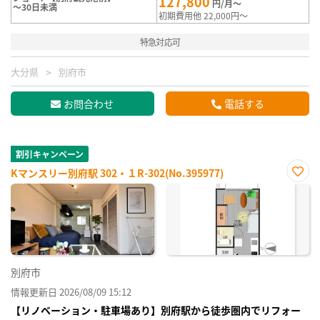
127,800
円/月～
～30日未満
初期費用他 22,000円～
特急対応可
大分県
別府市
お問合わせ
電話する
割引キャンペーン
Kマンスリー別府駅 302・１R-302(No.395977)
お気
に入
り登
録
別府市
情報更新日 2026/08/09 15:12
【リノベーション・駐車場あり】別府駅から徒歩圏内でリフォー