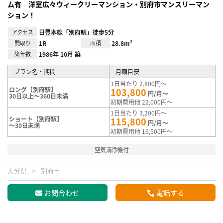
ム有 洋室広々ウィークリーマンション・別府市マンスリーマン
ション！
アクセス
日豊本線「別府駅」徒歩5分
間取り
1R
面積
28.8m²
築年数
1986年 10月 築
プラン名・期間
月額目安
1日当たり 2,800円～
ロング【別府駅】
103,800
円/月～
30日以上～360日未満
初期費用他 22,000円～
1日当たり 3,200円～
ショート【別府駅】
115,800
円/月～
～30日未満
初期費用他 16,500円～
空気清浄機付
大分県
別府市
お問合わせ
電話する