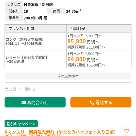
アクセス
日豊本線「別府駅」
間取り
1K
面積
24.75m²
築年数
2002年 3月 築
プラン名・期間
月額目安
1日当たり 2,200円～
ロング【別府大学駅前】
85,800
円/月～
30日以上～360日未満
初期費用他 22,000円～
1日当たり 2,500円～
ショート【別府大学駅前】
94,800
円/月～
～30日未満
初期費用他 16,500円～
空気清浄機付
大分県
別府市
お問合わせ
電話する
割引キャンペーン
Kマンスリー別府観光港前（やまなみハイウェイ入り口前）