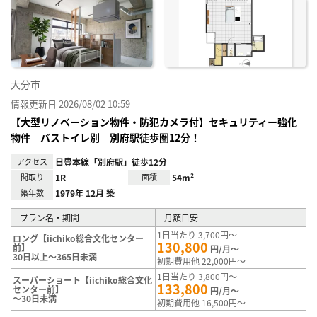
に入
り登
録
大分市
情報更新日 2026/08/02 10:59
【大型リノベーション物件・防犯カメラ付】セキュリティー強化
物件 バストイレ別 別府駅徒歩圏12分！
アクセス
日豊本線「別府駅」徒歩12分
間取り
1R
面積
54m²
築年数
1979年 12月 築
プラン名・期間
月額目安
1日当たり 3,700円～
ロング【iichiko総合文化センター
130,800
前】
円/月～
30日以上～365日未満
初期費用他 22,000円～
1日当たり 3,800円～
スーパーショート【iichiko総合文化
133,800
センター前】
円/月～
～30日未満
初期費用他 16,500円～