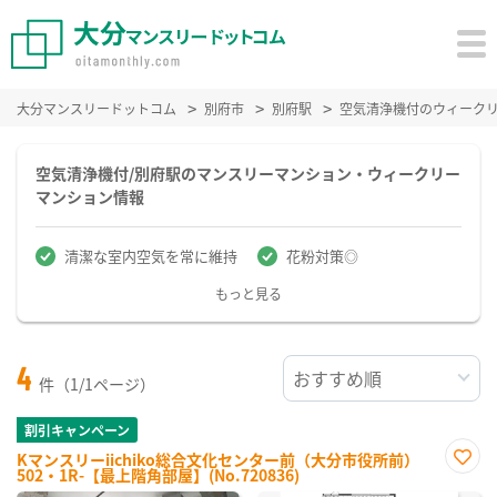
大分マンスリードットコム
別府市
別府駅
空気清浄機付のウィーク
空気清浄機付/別府駅のマンスリーマンション・ウィークリー
マンション情報
清潔な室内空気を常に維持
花粉対策◎
もっと見る
4
件（1/1ページ）
割引キャンペーン
Kマンスリーiichiko総合文化センター前（大分市役所前）
502・1R-【最上階角部屋】(No.720836)
お気