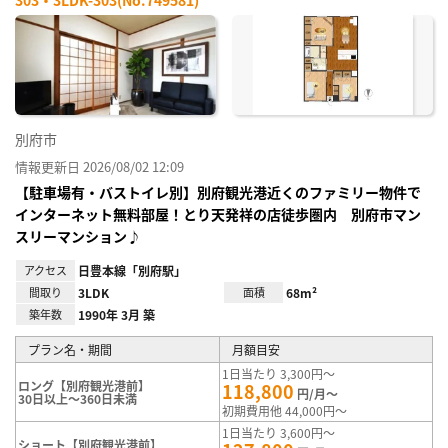
303・3LDK-303(No.749581)
お気
に入
り登
録
別府市
情報更新日 2026/08/02 12:09
【駐車場有・バストイレ別】別府観光港近くのファミリー物件で
インターネット無料部屋！とり天発祥の店徒歩圏内 別府市マン
スリーマンション♪
アクセス
日豊本線「別府駅」
間取り
3LDK
面積
68m²
築年数
1990年 3月 築
プラン名・期間
月額目安
1日当たり 3,300円～
ロング【別府観光港前】
118,800
円/月～
30日以上～360日未満
初期費用他 44,000円～
1日当たり 3,600円～
ショート【別府観光港前】