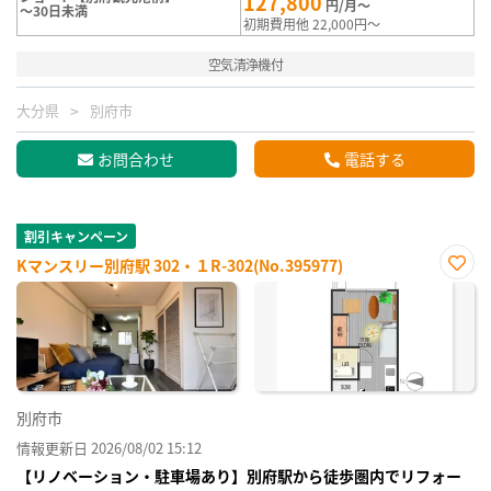
127,800
円/月～
～30日未満
初期費用他 22,000円～
空気清浄機付
大分県
別府市
お問合わせ
電話する
割引キャンペーン
Kマンスリー別府駅 302・１R-302(No.395977)
お気
に入
り登
録
別府市
情報更新日 2026/08/02 15:12
【リノベーション・駐車場あり】別府駅から徒歩圏内でリフォー