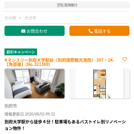
空気清浄機付
大分県
大分市
お問合わせ
電話する
割引キャンペーン
Kマンスリー別府大学駅前（別府国際観光港西） 307・1K-
【角部屋】(No.321369)
お気
に入
り登
録
別府市
情報更新日 2026/08/02 09:32
別府大学駅から徒歩４分！駐車場もあるバストイレ別リノベーシ
ョン物件！